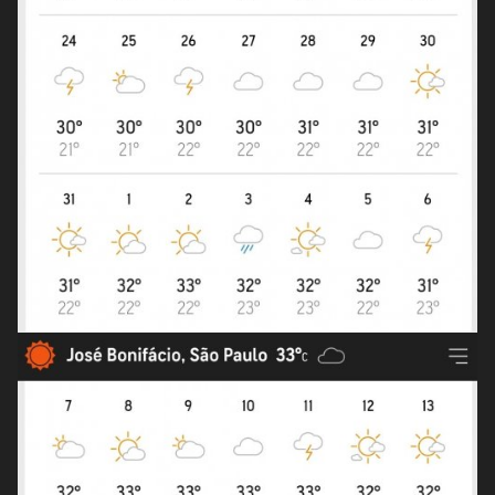
Hoje temos mais um dia típico de verão, com sol, calor
e muitas nuvens pela tarde (foto). Deve chover com raios
nas próximas horas: