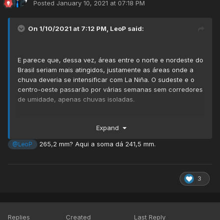
Posted
January 10, 2021 at 07:18 PM
On 1/10/2021 at 7:12 PM,
LeoP
said:
E parece que, dessa vez, áreas entre o norte e nordeste do
Brasil seriam mais atingidos, justamente as áreas onde a
chuva deveria se intensificar com La Niña. O sudeste e o
centro-oeste passarão por várias semanas sem corredores
de umidade, apenas chuvas isoladas.
Curiosamente, pra fevereiro, a previsão é de chuvas abaixo
Expand
da média em quase toda a América do Sul, exceto a região
amazônica, e não haverá aquela condição discrepante
265,2 mm? Aqui a soma dá 241,5 mm.
@LeoP
entre o sul e o sudeste do Brasil. Achei estranha a
previsão. Aqui no centro-leste do sudeste teríamos um
fevereiro praticamente normal, com leve desvio negativo (=
normalidade).
3
.
.
.
Replies
Created
Last Reply