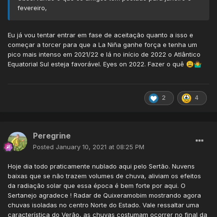
fevereiro,
Eu já vou tentar entrar em fase de aceitação quanto a isso e
começar a torcer para que a La Niña ganhe força e tenha um
pico mais intenso em 2021/22 e lá no início de 2022 o Atlântico
Equatorial Sul esteja favorável. Eyes on 2022. Fazer o quê
😩
🤷‍♂️
2
4
Ao
longo do dia, a implacável tropicalidade desse mês de
Peregrine
janeiro se mostrou presente, com o sol e calor aparecendo,
formação de muitas CBs em seguida e grandes nuvens a
Posted
January 10, 2021 at 08:25 PM
partir do meio da tarde:
Hoje dia todo praticamente nublado aqui pelo Sertão. Nuvens
baixas que se não trazem volumes de chuva, aliviam os efeitos
da radiação solar que essa época é bem forte por aqui. O
Sertanejo agradece ! Radar de Quixeramobim mostrando agora
chuvas isoladas no centro Norte do Estado. Vale ressaltar uma
característica do Verão, as chuvas costumam ocorrer no final da