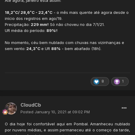
Até agora, janeiro está assim:
18,2˚C/ 28,6˚C - 22,4˚C
- o mês mais quente até agora desde o
início dos registros em ago/19.
Precipitação:
229 mm
!! Só não choveu no dia 7/1/21.
UR média do período:
89%
!!
No momento, céu bem nublado com chuvas nas vizinhanças e
sem vento:
24,3˚C
e UR
88%
- bem abafado (18h).
8
1
CloudCb
Posted
January 10, 2021 at 09:02 PM
O dia hoje foi confortável aqui em Pombal. Amanheceu nublado
por nuvens médias, e assim permaneceu até o começo da tarde,