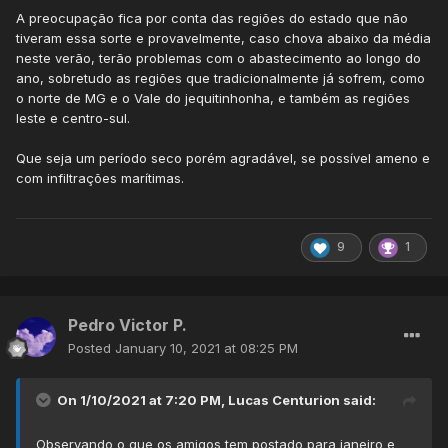
.
A preocupação fica por conta das regiões do estado que não
.
tiveram essa sorte e provavelmente, caso chova abaixo da média
neste verão, terão problemas com o abastecimento ao longo do
Aqui na RMBH, chove bastante desde a virada do ano,
ano, sobretudo as regiões que tradicionalmente já sofrem, como
porém não é corredor de umidade nem frente fria.
o norte de MG e o Vale do jequitinhonha, e também as regiões
Puramente instabilidades tropicais. No INMET Sto Agostinho,
leste e centro-sul.
o acumulado mensal já está em
241,5mm
bem distribuídos,
já que houve chuvas de intensidade semelhante em
todos
Que seja um período seco porém agradável, se possível ameno e
os dias do ano.
com infiltrações marítimas.
Ontem o dia começou sob muita nebulosidade, com
algumas nuvens já desenvolvidas, como pode-se ver nessa
imagem do começo da manhã. Houveram algumas
9
1
pancadas de chuva ate o meio da manhã:
Pedro Victor P.
Posted
January 10, 2021 at 08:25 PM
On 1/10/2021 at 7:20 PM,
Lucas Centurion
said:
Observando
o que os amigos tem postado para janeiro e