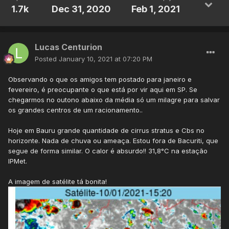
Aqui na RMBH, chove bastante desde a virada do ano,
1.7k
Dec 31, 2020
Feb 1, 2021
porém não é corredor de umidade nem frente fria.
Puramente instabilidades tropicais. No INMET Sto Agostinho,
o acumulado mensal já está em
265mm
bem distribuídos,
Lucas Centurion
já que houve chuvas em
todos
os dias do ano.
Posted
January 10, 2021 at 07:20 PM
Ontem foram mais 18mm entre a tarde e parte da noite:
Observando o que os amigos tem postado para janeiro e
fevereiro, é preocupante o que está por vir aqui em SP. Se
chegarmos no outono abaixo da média só um milagre para salvar
os grandes centros de um racionamento..
Hoje em Bauru grande quantidade de cirrus stratus e Cbs no
horizonte. Nada de chuva ou ameaça. Estou fora de Bacuriti, que
segue de forma similar. O calor é absurdo!! 31,8°C na estação
IPMet.
A imagem de satélite tá bonita!