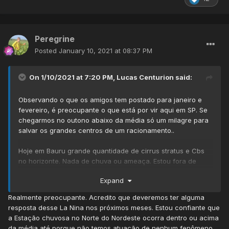
Peregrine
Posted
January 10, 2021 at 08:37 PM
On 1/10/2021 at 7:20 PM,
Lucas Centurion
said:
Observando o que os amigos tem postado para janeiro e
fevereiro, é preocupante o que está por vir aqui em SP. Se
chegarmos no outono abaixo da média só um milagre para
salvar os grandes centros de um racionamento..
Hoje em Bauru grande quantidade de cirrus stratus e Cbs
no horizonte. Nada de chuva ou ameaça. Estou fora de
Bacuriti, que segue de forma similar. O calor é absurdo!!
Expand
31,8°C na estação IPMet.
Realmente preocupante. Acredito que deveremos ter alguma
A imagem de satélite tá bonita!
resposta desse La Nina nos próximos meses. Estou confiante que
a Estação chuvosa no Norte do Nordeste ocorra dentro ou acima
da média até porque não temos atuação de nenhum fenômeno