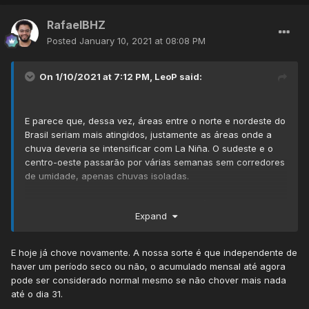
RafaelBHZ
Posted
January 10, 2021 at 08:08 PM
On 1/10/2021 at 7:12 PM,
LeoP
said:
E parece que, dessa vez, áreas entre o norte e nordeste do
Brasil seriam mais atingidos, justamente as áreas onde a
chuva deveria se intensificar com La Niña. O sudeste e o
centro-oeste passarão por várias semanas sem corredores
de umidade, apenas chuvas isoladas.
Curiosamente, pra fevereiro, a previsão é de chuvas abaixo
Expand
da média em quase toda a América do Sul, exceto a região
amazônica, e não haverá aquela condição discrepante
entre o sul e o sudeste do Brasil. Achei estranha a
E hoje já chove novamente. A nossa sorte é que independente de
previsão. Aqui no centro-leste do sudeste teríamos um
haver um período seco ou não, o acumulado mensal até agora
fevereiro praticamente normal, com leve desvio negativo (=
pode ser considerado normal mesmo se não chover mais nada
normalidade).
até o dia 31.
.