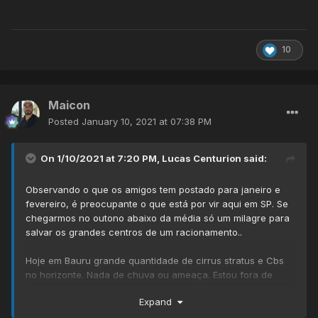
10
Maicon
Posted
January 10, 2021 at 07:38 PM
On 1/10/2021 at 7:20 PM,
Lucas Centurion
said:
Observando o que os amigos tem postado para janeiro e
fevereiro, é preocupante o que está por vir aqui em SP. Se
chegarmos no outono abaixo da média só um milagre para
salvar os grandes centros de um racionamento..
Hoje em Bauru grande quantidade de cirrus stratus e Cbs
no horizonte. Nada de chuva ou ameaça. Estou fora de
Bacuriti, que segue de forma similar. O calor é absurdo!!
Expand
31,8°C na estação IPMet.