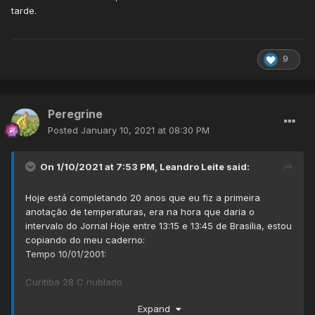
tarde.
9
Peregrine
Posted
January 10, 2021 at 08:30 PM
On 1/10/2021 at 7:53 PM,
Leandro Leite
said:
Hoje está completando 20 anos que eu fiz a primeira
anotação de temperaturas, era na hora que daria o
intervalo do Jornal Hoje entre 13:15 e 13:45 de Brasília, estou
copiando do meu caderno:
Tempo 10/01/2001:
Curitiba 28 C nublado
Belém 29 C nublado
Expand
João Pessoa 29 C parcialmente nublado