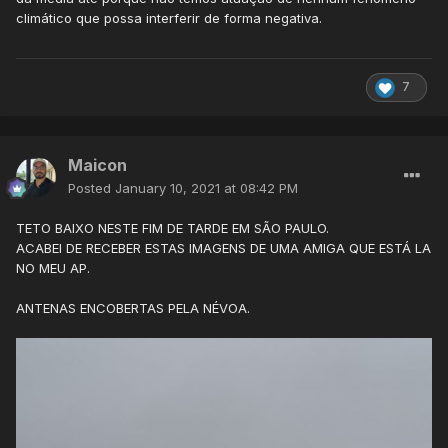
climático que possa interferir de forma negativa.
7
Maicon
Hoje temos mais um dia típico de verão, com sol, calor
Posted
January 10, 2021 at 08:42 PM
e muitas nuvens pela tarde (foto). Deve chover com raios
nas próximas horas:
TETO BAIXO NESTE FIM DE TARDE EM SÃO PAULO.
ACABEI DE RECEBER ESTAS IMAGENS DE UMA AMIGA QUE ESTÁ LA
NO MEU AP.
ANTENAS ENCOBERTAS PELA NÉVOA.