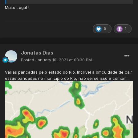
Rio Branco 24 C chuva
Muito Legal !
Porto Alegre 32 C nublado
Rio de Janeiro 37 C sol
Vitória 33 C sol
5
1
Campo Grande 28 C nublado
Eu tinha 13 anos, e hoje Curitiba tinha também 28 C no
Jonatas Dias
mesmo horário e Campo Grande um pouco mais, cerca de
29 C-30 C, Porto Alegre tá mais quente e Rio de Janeiro
Posted
January 10, 2021 at 08:30 PM
menos quente que há exatos 20 anos.
Várias pancadas pelo estado do Rio. Incrível a dificuldade de cair
essas pancadas no município do Rio, não sei se isso é comum...