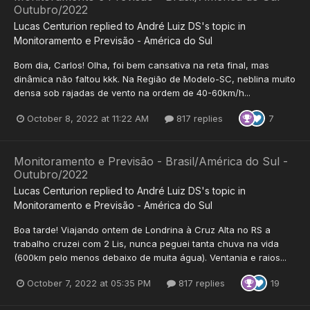
Outubro/2022
Lucas Centurion
replied to
André Luiz DS
's topic in
Monitoramento e Previsão - América do Sul
Bom dia, Carlos! Olha, foi bem cansativa na reta final, mas
dinâmica não faltou kkk. Na Região de Modelo-SC, neblina muito
densa sob rajadas de vento na ordem de 40-60km/h...
October 8, 2022 at 11:22 AM
817 replies
7
Monitoramento e Previsão - Brasil/América do Sul -
Outubro/2022
Lucas Centurion
replied to
André Luiz DS
's topic in
Monitoramento e Previsão - América do Sul
Boa tarde! Viajando ontem de Londrina à Cruz Alta no RS a
trabalho cruzei com 2 Lis, nunca peguei tanta chuva na vida
(600km pelo menos debaixo de muita água). Ventania e raios...
October 7, 2022 at 05:35 PM
817 replies
19