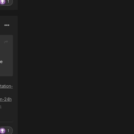
1
ge
ation-
on-24h
-
1