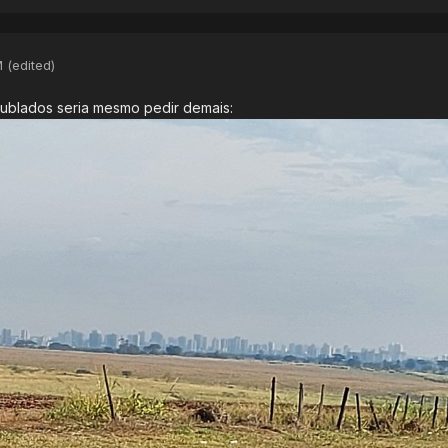
M
(edited)
s mais baixas da história dos registros. Contrastaria muito com o ca
ublados seria mesmo pedir demais:
o do modelo. Lembro que em Maio estava sendo apontada uma MP
s no RS, que chegou a persistir por algumas rodadas, mas depois tir
relógio quebrado alguma hora acerta, então em algum momento de
mundo do fim da grade vai acontecer sim! kkkkkkk