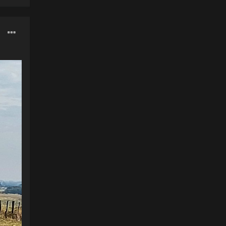
lor
ou