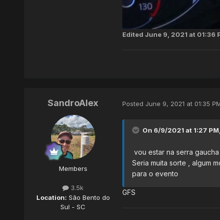
Edited
June 9, 2021 at 01:36
SandroAlex
Posted
June 9, 2021 at 01:35 P
On 6/9/2021 at 1:27 PM
vou estar na serra gaucha 
Seria muita sorte , algum 
Members
para o evento
3.5k
GFS
Location:
São Bento do
Sul - SC