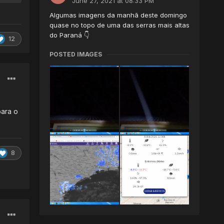
June 27, 2021 at 08:33 PM
Algumas imagens da manhã deste domingo
quase no topo de uma das serras mais altas
do Paraná 👇
12
POSTED IMAGES
para o
8