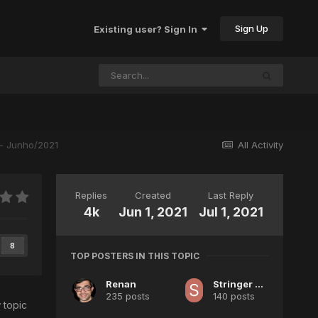
Sign Up
Existing user? Sign In
 - Junho/2021
All Activity
Replies
Created
Last Reply
4k
Jun 1, 2021
Jul 1, 2021
8
TOP POSTERS IN THIS TOPIC
Renan
Stringer Elowen
235 posts
140 posts
 topic