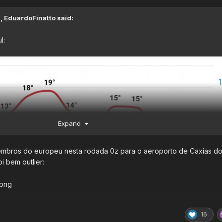
M,
EduardoFinatto
said:
l:
Expand
embros do europeu nesta rodada 0z para o aeroporto de Caxias do
i bem outlier:
16