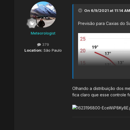
On 6/9/2021 at 11:14 A
Previsão para Caxias do Su
Meteorologist
379
Location:
São Paulo
Olhando a distribuição dos m
fica claro que esse controle fo