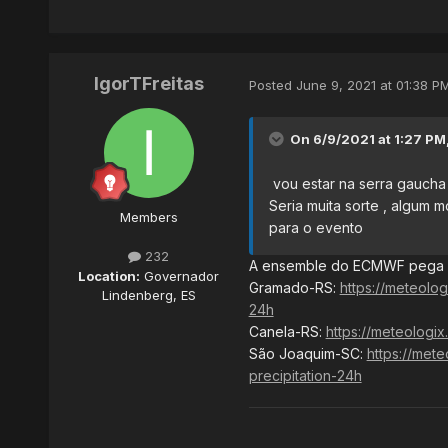
IgorTFreitas
Posted
June 9, 2021 at 01:38 P
On 6/9/2021 at 1:27 PM
vou estar na serra gaucha 
Seria muita sorte , algum 
Members
para o evento
232
A ensemble do ECMWF pega 
Location:
Governador
Gramado-RS:
https://meteolo
Lindenberg, ES
24h
Canela-RS:
https://meteologi
São Joaquim-SC:
https://met
precipitation-24h