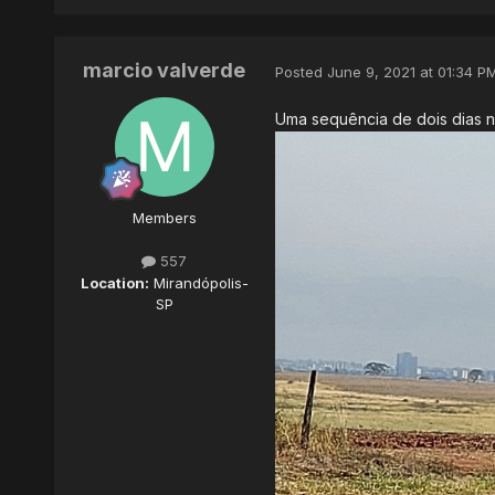
marcio valverde
Posted
June 9, 2021 at 01:34 P
Máxima de 4⁰C seria uma da
recorde do início do mês.
Uma sequência de dois dias n
Infelizmente parece surt
histórica para o fim do mê
tudo.
Members
Mas vamos torcer. Se até 
557
nossas vidas o fantástico 
Location:
Mirandópolis-
SP