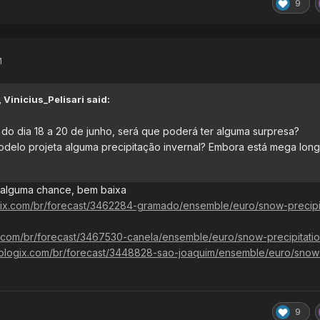
9
M
,
Vinicius_Pelisari
said:
do dia 18 a 20 de junho, será que poderá ter alguma surpresa?
modelo projeta alguma precipitação invernal? Embora está mega lon
alguma chance, bem baixa
gix.com/br/forecast/3462284-gramado/ensemble/euro/snow-precipit
x.com/br/forecast/3467530-canela/ensemble/euro/snow-precipitati
eologix.com/br/forecast/3448828-sao-joaquim/ensemble/euro/snow
9