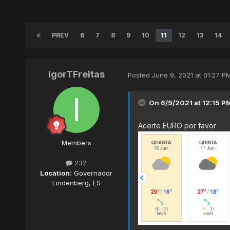
PREV
6
7
8
9
10
11
12
13
14
IgorTFreitas
Posted
June 9, 2021 at 01:27 P
On 6/9/2021 at 12:15 P
Acerte EURO por favor
Members
232
Location:
Governador
Lindenberg, ES