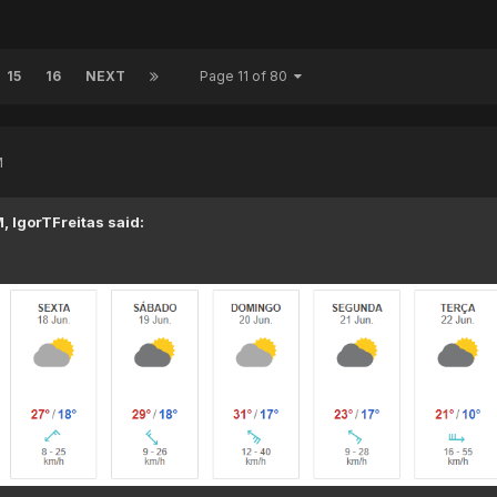
15
16
NEXT
Page 11 of 80
M
M,
IgorTFreitas
said: