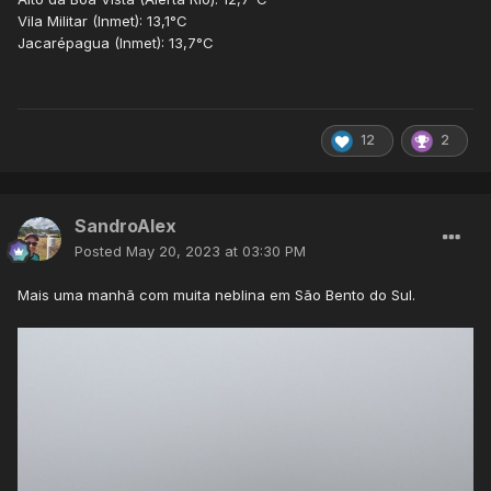
Vila Militar (Inmet): 13,1°C
Jacarépagua (Inmet): 13,7°C
12
2
SandroAlex
Posted
May 20, 2023 at 03:30 PM
Mais uma manhã com muita neblina em São Bento do Sul.