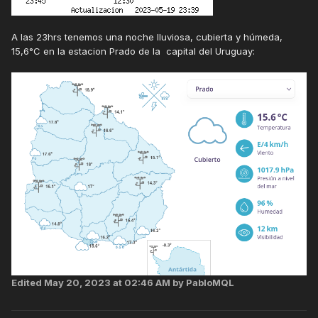
A las 23hrs tenemos una noche lluviosa, cubierta y húmeda,
15,6°C en la estacion Prado de la capital del Uruguay:
Edited
May 20, 2023 at 02:46 AM
by PabloMQL