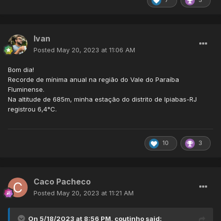
Ivan
Posted
May 20, 2023 at 11:06 AM
Bom dia!
Recorde de mínima anual na região do Vale do Paraíba
Fluminense.
Na altitude de 685m, minha estação do distrito de Ipiabas-RJ
registrou 6,4°C.
10
3
Caco Pacheco
Posted
May 20, 2023 at 11:21 AM
On 5/18/2023 at 8:56 PM,
coutinho
said: