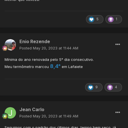
5
1
Enio Rezende
Posted
May 20, 2023 at 11:44 AM
Mínima do ano renovada pelo 5° dia consecutivo.
8,4°
Meu termômetro marcou
em Lafaiete
9
4
Jean Carlo
Posted
May 20, 2023 at 11:49 AM
Seguimos com o padrão dos últimos dias, tempo bem seco, já