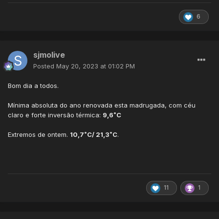
6
sjmolive
Posted
May 20, 2023 at 01:02 PM
Bom dia a todos.
Mínima absoluta do ano renovada esta madrugada, com céu
claro e forte inversão térmica:
9,6˚C
Extremos de ontem.
10,7˚C/ 21,3˚C
.
11
1