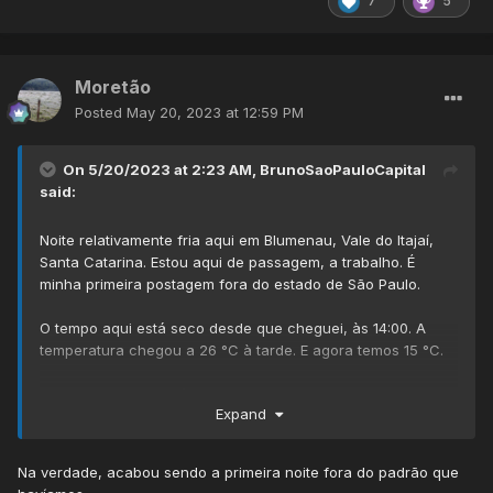
7
5
Moretão
Posted
May 20, 2023 at 12:59 PM
On 5/20/2023 at 2:23 AM,
BrunoSaoPauloCapital
said:
Noite relativamente fria aqui em Blumenau, Vale do Itajaí,
Santa Catarina. Estou aqui de passagem, a trabalho. É
minha primeira postagem fora do estado de São Paulo.
O tempo aqui está seco desde que cheguei, às 14:00. A
temperatura chegou a 26 °C à tarde. E agora temos 15 °C.
Existe previsão de mínima de 12 °C para amanhã, o que
Expand
seria a menor mínima que presencio desde agosto de 2022.
Amanhã à noite estarei de volta ao litoral de São Paulo.
Na verdade, acabou sendo a primeira noite fora do padrão que