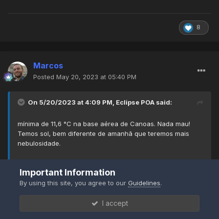
8
Marcos
Posted
May 20, 2023 at 05:40 PM
On 5/20/2023 at 4:09 PM,
Eclipse POA
said:
mínima de 11,6 °C na base aérea de Canoas. Nada mau!
Temos sol, bem diferente de amanhã que teremos mais
nebulosidade.
semana que vem teremos dias mais quentes, tanto nas
, esse mapa da Sigma não está pegando as
@marinhonani
Important Information
máximas como nas mínimas, acho que farão um bom
estações do INMET. Elas saíram do site.
estrago na média de Maio.
By using this site, you agree to our
Guidelines
.
- Hoje minha estação não desligou durante a madrugada
Expand
I accept
(acho que consegui resolver boa parte do problema), e
obtive o espetacular valor de 07,3 graus! Menor