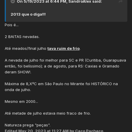
On 5/19/2023 at 6:44 PM,
SandroAlex
said:
Coutinho/ Piter Scheuer
2013 que o diga!!!
Pois é...
2 BAITAS nevadas.
Até meados/final julho
tava ruim de frio
.
A nevada de julho foi melhor para SC e PR (Curitiba, Guarapuava
então, foi belíssimo); a de agosto, para RS: Caxias e Gramado
deram SHOW!.
Máxima de 8,XºC em São Paulo no Mirante foi HISTÓRICO na
onda de julho.
Mesmo em 2000...
Até metade de julho estava meio fraco de frio.
Natureza prega "peças".
Edited
May 20, 2023 at 11:27 AM
by Caco Pacheco