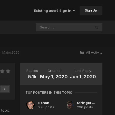
Sign Up
Existing user? Sign In
 - Maio/2020
All Activity
Replies
Created
Last Reply
5.1k
May 1, 2020
Jun 1, 2020
5
TOP POSTERS IN THIS TOPIC
Renan
Stringer Elowen
276 posts
296 posts
 topic