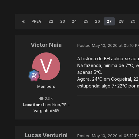
PREV
22
23
24
25
26
27
28
29
Victor Naia
Posted
May 10, 2020 at 05:10 P
A história de BH aplica-se aq
Na fazenda, mínima de 7°C, v
apenas 5°C.
Agora, 24°C em Coqueiral, 22°
estupenda: algo 7~22°C por aq
Members
2.5k
Location:
Londrina/PR -
Varginha/MG
Lucas Venturini
Posted
May 10, 2020 at 05:12 P