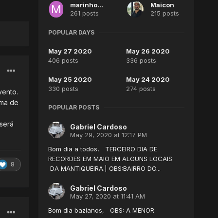
marinhonani
Maicon
261 posts
215 posts
POPULAR DAYS
May 27 2020
May 26 2020
406 posts
336 posts
May 25 2020
May 24 2020
330 posts
274 posts
vento.
ima de
POPULAR POSTS
 será
Gabriel Cardoso
May 29, 2020 at 12:17 PM
Bom dia a todos, TERCEIRO DIA DE
RECORDES EM MAIO EM ALGUNS LOCAIS
8
DA MANTIQUEIRA.| OBS:BAIRRO DO...
Gabriel Cardoso
May 27, 2020 at 11:41 AM
Bom dia bazianos, OBS: A MENOR