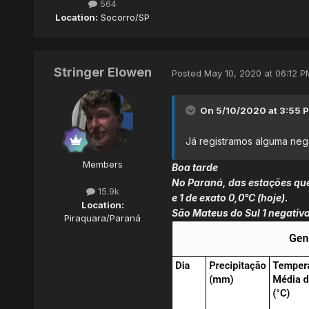
564
Location:
Socorro/SP
Stringer Elowen
Posted
May 10, 2020 at 06:12 P
On 5/10/2020 at 3:55 
Já registramos alguma neg
Members
Boa tarde
No Paraná, das estações que
15.9k
e 1 de exato 0,0°C (hoje).
Location:
São Mateus do Sul 1 negativ
Piraquara/Paraná