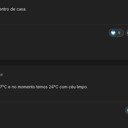
dentro de casa.
9
PM
e 7°C e no momento temos 24°C com céu limpo.