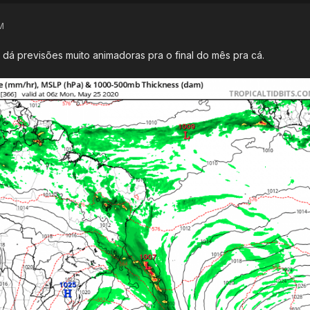
M
 dá previsões muito animadoras pra o final do mês pra cá.