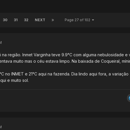
30
31
32
NEXT
Page 27 of 102
M
ui na região. Inmet Varginha teve 9.9°C com alguma nebulosidade e 
entava muito mas o céu estava limpo. Na baixada de Coqueiral, mín
C no INMET e 21°C aqui na fazenda. Dia lindo aqui fora, a variação
ui e muito sol.
M