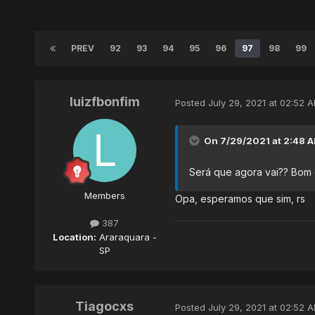
PREV
92
93
94
95
96
97
98
99
luizfbonfim
Posted
July 29, 2021 at 02:52 
On 7/29/2021 at 2:48 
Será que agora vai?? Bom 
Members
Opa, esperamos que sim, rs
387
Location:
Araraquara -
SP
Tiagocxs
Posted
July 29, 2021 at 02:52 