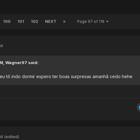
100
101
102
NEXT
Page 97 of 118
AM
AM,
Wagner97
said:
eu tô indo dormir espero ter boas surpresas amanhã cedo hehe
AM
(edited)