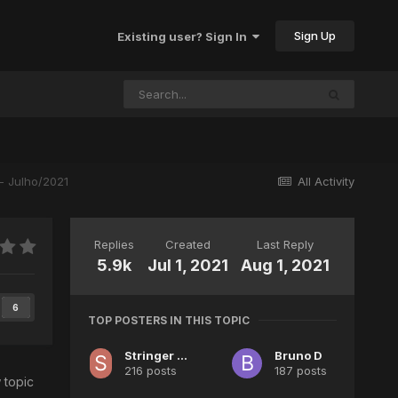
Sign Up
Existing user? Sign In
- Julho/2021
All Activity
Replies
Created
Last Reply
5.9k
Jul 1, 2021
Aug 1, 2021
6
TOP POSTERS IN THIS TOPIC
Stringer Elowen
Bruno D
216 posts
187 posts
 topic