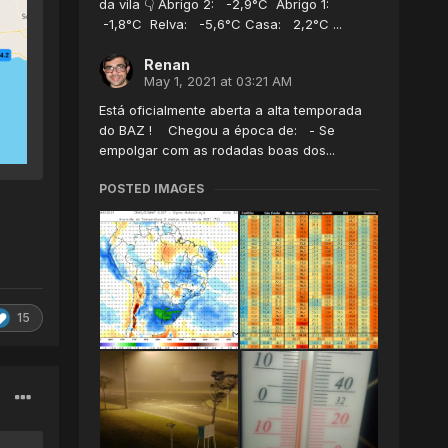
da vila 👇 Abrigo 2: -2,9°C Abrigo 1:
-1,8°C Relva: -5,6°C Casa: 2,2°C ...
Renan
May 1, 2021 at 03:21 AM
Está oficialmente aberta a alta temporada
do BAZ ! Chegou a época de: - Se
empolgar com as rodadas boas dos...
POSTED IMAGES
15