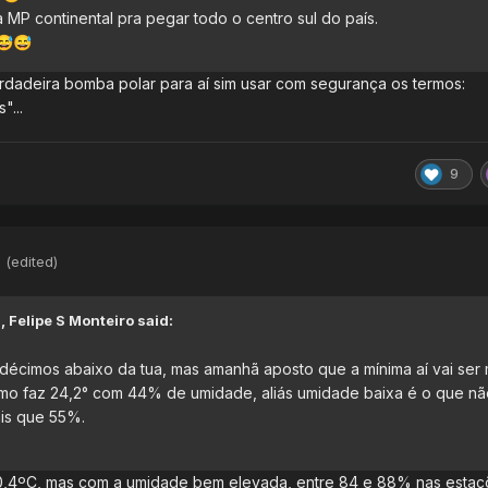
MP continental pra pegar todo o centro sul do país.
😅
😅
adeira bomba polar para aí sim usar com segurança os termos:
"...
9
M
(edited)
M,
Felipe S Monteiro
said:
 décimos abaixo da tua, mas amanhã aposto que a mínima aí vai ser 
mo faz 24,2° com 44% de umidade, aliás umidade baixa é o que nã
ais que 55%.
20,4ºC, mas com a umidade bem elevada, entre 84 e 88% nas esta