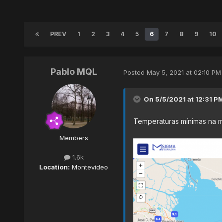
PREV
1
2
3
4
5
6
7
8
9
10
Pablo MQL
Posted
May 5, 2021 at 02:10 PM
On 5/5/2021 at 12:31 P
Temperaturas mínimas na 
Members
1.6k
Location:
Montevideo