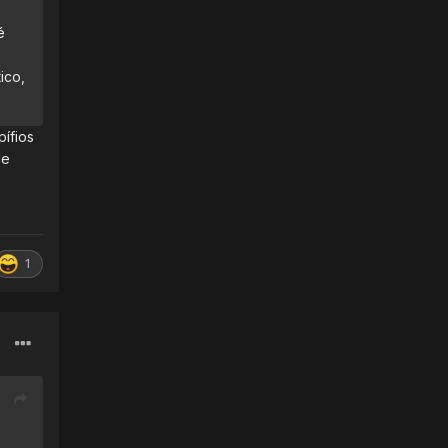
é
ico,
ífios
le
1