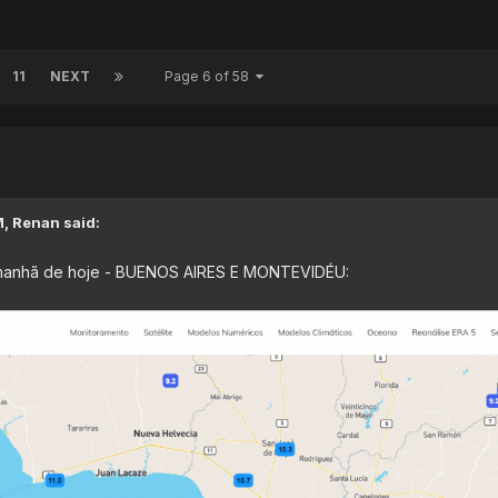
11
NEXT
Page 6 of 58
M,
Renan
said:
manhã de hoje - BUENOS AIRES E MONTEVIDÉU: