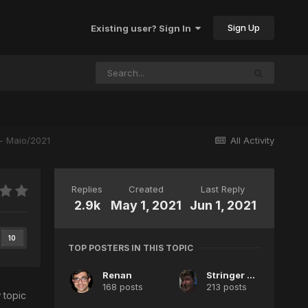
Sign Up
Existing user? Sign In
 - Maio/2021
All Activity
Replies
Created
Last Reply
2.9k
May 1, 2021
Jun 1, 2021
10
TOP POSTERS IN THIS TOPIC
Renan
Stringer Elowen
168 posts
213 posts
 topic