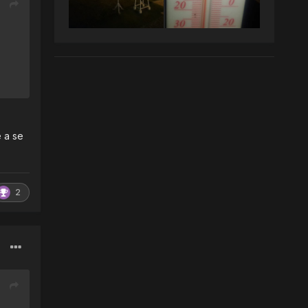
 a se
2