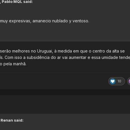
,
Pablo MQL
said:
n muy expresivas, amanecio nublado y ventoso.
serão melhores no Uruguai, à medida em que o centro da alta se
ís. Com isso a subsidência do ar vai aumentar e essa umidade tende
nso pela manhã.
10
,
Renan
said: