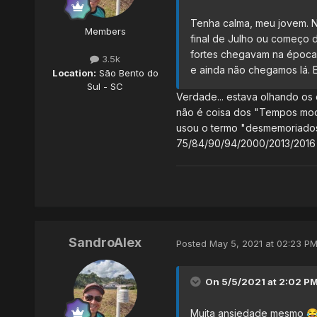
Tenha calma, meu jovem. Na
Members
final de Julho ou começo 
fortes chegavam na época 
3.5k
e ainda não chegamos lá. 
Location:
São Bento do
Sul - SC
Verdade... estava olhando os
não é coisa dos "Tempos mod
usou o termo "desmemoriados"
75/84/90/94/2000/2013/2016 m
SandroAlex
Posted
May 5, 2021 at 02:23 P
On 5/5/2021 at 2:02 P
Muita ansiedade mesmo
