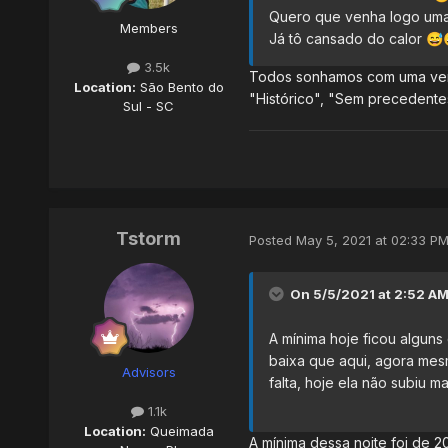
Quero que venha logo uma 
Members
Já tô cansado do calor
😅
3.5k
Todos sonhamos com uma verd
Location:
São Bento do
"Histórico", "Sem precedentes
Sul - SC
Tstorm
Posted
May 5, 2021 at 02:33 P
On 5/5/2021 at 2:52 A
A mínima hoje ficou alguns
baixa que aqui, agora mes
Advisors
falta, hoje ela não subiu m
1.1k
Location:
Queimada
A mínima dessa noite foi de 