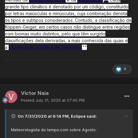
grande tipo climático é denotado por um código, constituído
por letras maiúsculas e minúsculas, cuja combinação denota
os tipos e subtipos considerados. Contudo, a classificação de
Köppen-Geiger, em certos casos não distingue entre regiões
com biomas muito distintos, pelo que têm surgido
classificações dela derivadas, a mais conhecida das quais é
a
classificação climática de Trewartha
.""
8
Victor Naia
Posted
July 31, 2020 at 07:45 PM
On 7/31/2020 at 6:14 PM,
Eclipse
said:
Meteorologista do tempo.com sobre Agosto: