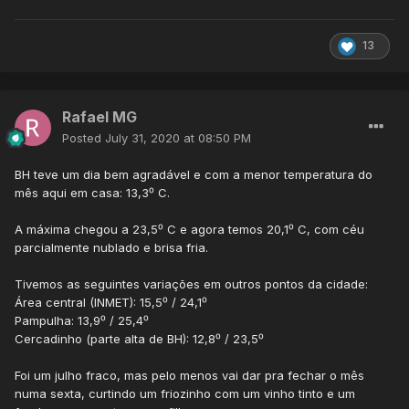
de Köppen-Geiger, em certos casos não distingue entre
regiões com biomas muito distintos, pelo que têm
surgido classificações dela derivadas, a mais conhecida
13
das quais é a
classificação climática de Trewartha
.""
Rafael MG
Posted
July 31, 2020 at 08:50 PM
BH teve um dia bem agradável e com a menor temperatura do
mês aqui em casa: 13,3⁰ C.
A máxima chegou a 23,5⁰ C e agora temos 20,1⁰ C, com céu
parcialmente nublado e brisa fria.
Tivemos as seguintes variações em outros pontos da cidade:
Área central (INMET): 15,5⁰ / 24,1⁰
Pampulha: 13,9⁰ / 25,4⁰
Cercadinho (parte alta de BH): 12,8⁰ / 23,5⁰
Foi um julho fraco, mas pelo menos vai dar pra fechar o mês
numa sexta, curtindo um friozinho com um vinho tinto e um