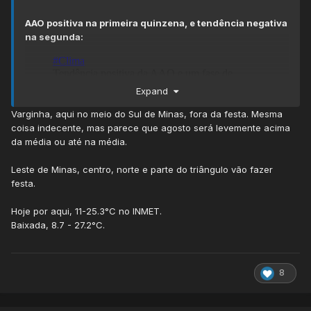
AAO positiva na primeira quinzena, e tendência negativa
na segunda:
Expand
Varginha, aqui no meio do Sul de Minas, fora da festa. Mesma
coisa indecente, mas parece que agosto será levemente acima
da média ou até na média.
Leste de Minas, centro, norte e parte do triângulo vão fazer
festa.
Hoje por aqui, 11-25.3°C no INMET.
E isso levaria a anomalias positivas de T do mês
Baixada, 8.7 - 27.2°C.
fortemente influenciadas pelo estrago do bloqueio na
primeira quinzena:
8