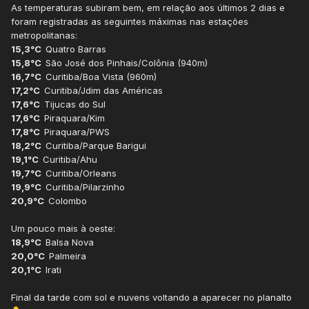
As temperaturas subiram bem, em relação aos últimos 2 dias e
foram registradas as seguintes máximas nas estações
metropolitanas:
15,3°C
Quatro Barras
15,8°C
São José dos Pinhais/Colônia (940m)
16,7°C
Curitiba/Boa Vista (960m)
17,2°C
Curitiba/Jdim das Américas
17,6°C
Tijucas do Sul
17,6°C
Piraquara/Kim
17,8°C
Piraquara/PWS
18,2°C
Curitiba/Parque Barigui
19,1°C
Curitiba/Ahu
19,7°C
Curitiba/Orleans
19,9°C
Curitiba/Pilarzinho
20,9°C
Colombo
Um pouco mais à oeste:
18,9°C
Balsa Nova
20,0°C
Palmeira
20,1°C
Irati
Final da tarde com sol e nuvens voltando a aparecer no planalto