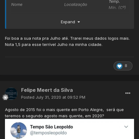
Temp.
Te
Nome
Localização
Mín. (Cº)
Má
Moema
Itaiópolis, SC
8,5
16
Expand
INMET
Indaial, SC
10,6
17
Bairro Progresso
Blumenau, SC
12,8
19
Foi boa a sua nota pra Julho até. Trarei meus dados logos mais.
Linha Catres
Mondaí, SC
7,9
22
Nota 1,5 para esse terrível Julho na minha cidade.
No oeste novamente o tempo seco predominou(ao
contrário do leste do estado), porém o vento nordeste
8
soprou durante a madrugada em Mondaí impedindo melhor
queda de temperatura. Nas estações dos arredores chegou
à casa dos 4/5C.
Felipe Meert da Silva
E assim vai fechando Julho nas minhas estações
Posted
July 31, 2020 at 09:52 PM
meteorológicas e no INMET:
T. média
T. 
Agosto de 2015 foi o mais quente em Porto Alegre, será que
Nome
Localização
(Cº)
(Cº
teremos o segundo agosto mais quente, em 2020?
Moema
Itaiópolis, SC
12,6
7,6
Linha Catres
Mondaí, SC
14,5
9,5