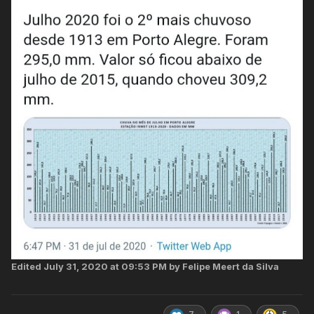
INMET
Indaial, SC
15,8
12,
Bairro Progresso
Blumenau, SC
15,8
11,9
A média máxima de 20,5C no INMET/Indaial é a menor pra
Julho desde 2011, o que mostra a constância de
temperaturas amenas, por outro lado a mínima absoluta de
6,6C mostra a falta de eventos de frio mais intenso. Fora
esse detalhe foi um mês dinâmico, nota 7. Em breve dados
mais detalhados no tópico correto:
Edited
July 31, 2020 at 09:53 PM
by Felipe Meert da Silva