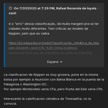
On 7/31/2020 at 7:29 PM,
Rafael Rezende de loyola
said:
é o "erro" dessa classificação, dá muita margem pra se ter
cidades muito diferentes. Tem críticas ao modelo de
Koppen, pelo que eu saiba.
https://pt.wikipedia.org/wiki/Classificação_climática_de_Köp
pen-Geiger#:~:text=Cfb %3D Clima oceânico
temperado%2C seu,de precipitação entre as estações.
Expand
Aqui:
Na determinação dos tipos climáticos de Köppen-
""
La clasificacion de Koppen es muy grosera, pone en la misma
Geiger são considerados a sazonalidade e os valores
bolsa por ejemplo a Asuncion con Bahia Blanca en la puerta de la
médios anuais e mensais da
temperatura do ar
e
Patagonia o Washington D.C...
[
3
]
da
precipitação
.
Cada grande tipo climático é
Por ejemplo Montevideo seria CFa, pero Punta del Este seria CFb.
denotado por um código, constituído por letras
maiúsculas e minúsculas, cuja combinação denota os
Interesante la calsificacion climatica de Trewaetha, no la
conocia.
tipos e subtipos considerados. Contudo, a classificação