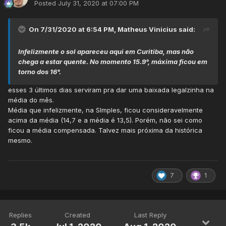
Posted
July 31, 2020 at 07:00 PM
On 7/31/2020 at 6:54 PM,
Matheus Vinicius
said:
Infelizmente o sol apareceu aqui em Curitiba, mas não
chega a estar quente. No momento 15.9°, máxima ficou em
torno dos 16°.
esses 3 últimos dias serviram pra dar uma baixada legalzinha na
média do mês.
Média que infelizmente, na SImples, ficou consideravelmente
acima da média (14,7 e a média é 13,5). Porém, não sei como
ficou a média compensada. Talvez mais próxima da histórica
mesmo.
7
1
Replies
Created
Last Reply