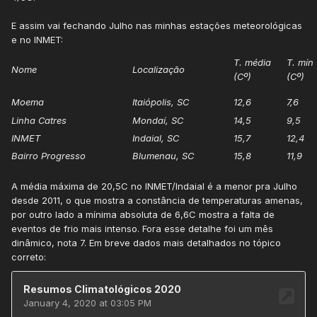
E assim vai fechando Julho nas minhas estações meteorológicas
e no INMET:
T. média
T. mín
Nome
Localização
(Cº)
(Cº)
Moema
Itaiópolis, SC
12,6
7,6
Linha Catres
Mondaí, SC
14,5
9,5
INMET
Indaial, SC
15,7
12,4
Bairro Progresso
Blumenau, SC
15,8
11,9
A média máxima de 20,5C no INMET/Indaial é a menor pra Julho
desde 2011, o que mostra a constância de temperaturas amenas,
por outro lado a mínima absoluta de 6,6C mostra a falta de
eventos de frio mais intenso. Fora esse detalhe foi um mês
dinâmico, nota 7. Em breve dados mais detalhados no tópico
correto: