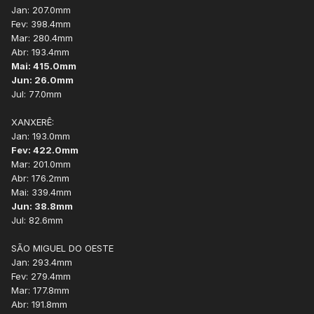
XANXERÊ/INMET
Jan: 207.0mm
Jan: 220.4mm
Fev: 398.4mm
Fev: 192.1mm
Mar: 280.4mm
Mar: 59.0mm
Abr: 193.4mm
Abr: 97.6mm
Mai: 415.0mm
Mai: 168.2mm
Jun: 26.0mm
Jun: 339.0mm
Jul: 77.0mm
Jul: 148.0mm
XANXERÊ:
SÃO MIGUEL DO OESTE/CEMADEN
Jan: 193.0mm
Jan: 168.8mm
Fev: 422.0mm
Fev: 155.4mm
Mar: 201.0mm
Mar: 60.0mm
Abr: 176.2mm
Abr: 99.1mm
Mai: 339.4mm
Mai: 212.2mm
Jun: 38.8mm
Jun: 340.9mm
Jul: 82.6mm
Jul: 114.4mm
SÃO MIGUEL DO OESTE
Por enquanto, junho com maior acumulado e março
Jan: 293.4mm
que menos choveu..
Fev: 279.4mm
Mar: 177.8mm
Abr: 191.8mm