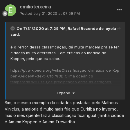
emilioteixeira
Posted
July 31, 2020 at 07:59 PM
On 7/31/2020 at 7:29 PM,
Rafael Rezende de loyola
said:
é o "erro" dessa classificação, dá muita margem pra se ter
cidades muito diferentes. Tem críticas ao modelo de
Koppen, pelo que eu saiba.
https://pt.wikipedia.org/wiki/Classificação_climática_de_Köp
pen-Geiger#:~:text=Cfb %3D Clima oceânico
temperado%2C seu,de precipitação entre as estações.
Expand
Aqui:
Sim, o mesmo exemplo da cidades postadas pelo Matheus
Na determinação dos tipos climáticos de Köppen-
""
Vinicius, a maioria é muito mais fria que Curitiba no inverno,
Geiger são considerados a sazonalidade e os valores
mas o mês quente faz a classificação ficar igual (minha cidade
médios anuais e mensais da
temperatura do ar
e
é Am em Koppen e Aa em Trewartha.
[
3
]
da
precipitação
.
Cada grande tipo climático é