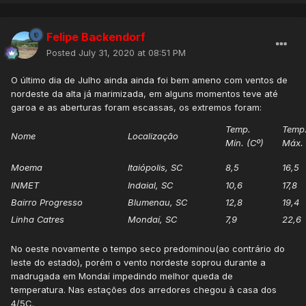
Felipe Backendorf
Posted
July 31, 2020 at 08:51 PM
O último dia de Julho ainda ainda foi bem ameno com ventos de
nordeste da alta já marimizada, em alguns momentos teve até
garoa e as aberturas foram escassas, os extremos foram:
Temp.
Temp
Nome
Localização
Mín. (Cº)
Máx. 
Moema
Itaiópolis, SC
8,5
16,5
INMET
Indaial, SC
10,6
17,8
Bairro Progresso
Blumenau, SC
12,8
19,4
Linha Catres
Mondaí, SC
7,9
22,6
No oeste novamente o tempo seco predominou(ao contrário do
leste do estado), porém o vento nordeste soprou durante a
madrugada em Mondaí impedindo melhor queda de
temperatura. Nas estações dos arredores chegou à casa dos
4/5C.