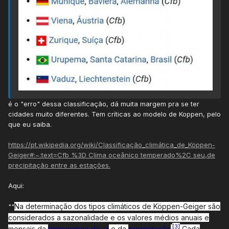
é o "erro" dessa classificação, dá muita margem pra se ter
cidades muito diferentes. Tem críticas ao modelo de Koppen, pelo
que eu saiba.
https://pt.wikipedia.org/wiki/Classificação_climática_de_Köppen-
Geiger#:~:text=Cfb %3D Clima oceânico temperado%2C seu,de
precipitação entre as estações.
Aqui:
Na determinação dos tipos climáticos de Köppen-Geiger são
""
considerados a sazonalidade e os valores médios anuais e
[
3
]
mensais da
temperatura do ar
e da
precipitação
.
Cada