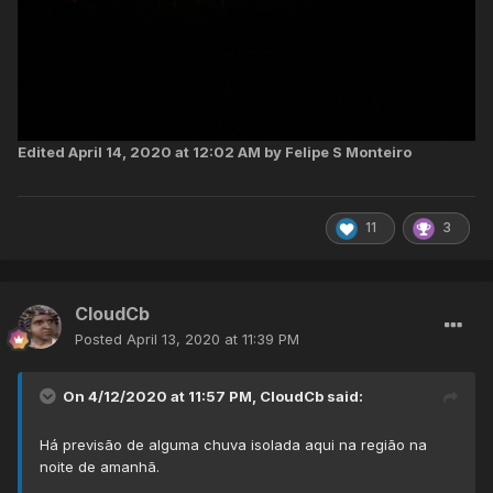
Edited
April 14, 2020 at 12:02 AM
by Felipe S Monteiro
11
3
CloudCb
Posted
April 13, 2020 at 11:39 PM
On 4/12/2020 at 11:57 PM,
CloudCb
said:
Há
previsão de alguma chuva isolada aqui na região na
noite de amanhã.