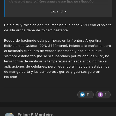
de vista é muito interessante esse tipo de situação
climática. Gosto de extremos, e qdo ocorrem aki grandes
Expand
variações num curto espaço de tempo eu me sinto
contente
☺
Hoje a variação na estação de Painel (outras também, mas
Un dia muy "altiplanico", me imagino que esos 25°C con el solcito
principalmente nesta) foi excepcionalmente incrível. Keria
de allá arriba debe de "picar" bastante.
estar lá pra acompanhar essa loucura térmica: gelo ao
amanhecer e calor forte durante a tarde:
Recuerdo haciendo cola por horas en la frontera Argentina-
Bolivia en La Quiaca (22N, 3442msnm), helado a la mañana, pero
al mediodía el sol era de verdad incomodo y eso que el aire
siempre estaba frío (no se si superamos por mucho los 20°c, no
tenía forma de verificar la temperatura en esos años) no había
aplicaciones de celulares, pero llegando al mediodía estabamos
de manga corta y las camperas , gorros y guantes ya eran
historia!
11
1
Felipe S Monteiro