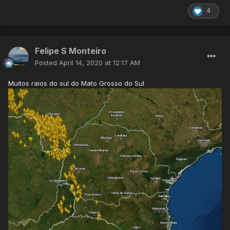
4
Felipe S Monteiro
Posted
April 14, 2020 at 12:17 AM
Muitos raios do sul do Mato Grosso do Sul
Noite de céu limpo e não descarto uma boa mínima para
amanhã cedo. Se as nuvens aparecerem durante a
madrugada, ainda assim teremos possivelmente o menor
valor mínimo dos últimos dias..