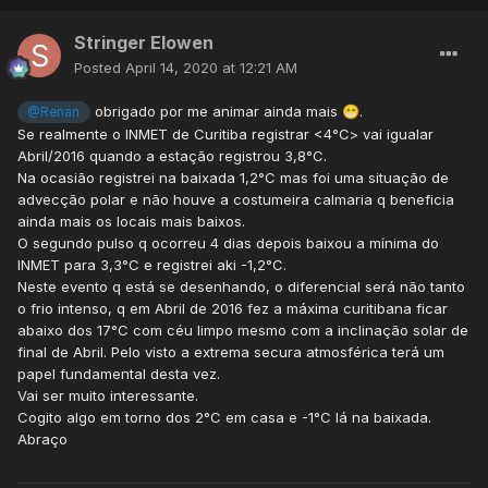
Stringer Elowen
Posted
April 14, 2020 at 12:21 AM
obrigado por me animar ainda mais
.
😁
@Renan
Se realmente o INMET de Curitiba registrar <4°C> vai igualar
Abril/2016 quando a estação registrou 3,8°C.
Na ocasião registrei na baixada 1,2°C mas foi uma situação de
advecção polar e não houve a costumeira calmaria q beneficia
ainda mais os locais mais baixos.
O segundo pulso q ocorreu 4 dias depois baixou a mínima do
INMET para 3,3°C e registrei aki -1,2°C.
Neste evento q está se desenhando, o diferencial será não tanto
o frio intenso, q em Abril de 2016 fez a máxima curitibana ficar
abaixo dos 17°C com céu limpo mesmo com a inclinação solar de
final de Abril. Pelo visto a extrema secura atmosférica terá um
papel fundamental desta vez.
Vai ser muito interessante.
Cogito algo em torno dos 2°C em casa e -1°C lá na baixada.
Abraço