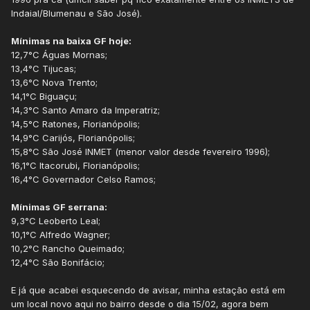
Indaial/Blumenau e São José).
Mínimas na baixa GF hoje:
12,7°C
Águas Mornas;
13,4°C Tijucas;
13,6°C Nova Trento;
14,1°C Biguaçu;
14,3°C Santo Amaro da Imperatriz;
14,5°C Ratones, Florianópolis;
14,9°C Carijós, Florianópolis;
15,8°C São José INMET (menor valor desde fevereiro 1996);
16,1°C Itacorubi, Florianópolis;
16,4°C Governador Celso Ramos;
Mínimas GF serrana:
9,3°C Leoberto Leal;
10,1°C Alfredo Wagner;
10,2°C Rancho Queimado;
12,4°C São Bonifácio;
E já que acabei esquecendo de avisar, minha estação está em
um local novo aqui no bairro desde o dia 15/02, agora bem