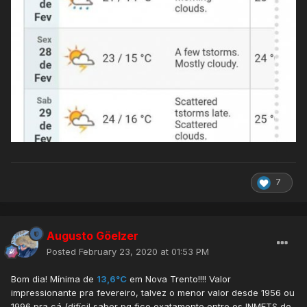
7
Augusto Göelzer
Posted
February 23, 2020 at 01:53 PM
Bom dia! Mínima de
13,6°C
em Nova Trento!!!! Valor
impressionante pra fevereiro, talvez o menor valor desde 1956 ou
1996 pra cá (difícil saber pq fico exatamente entre os INMETS de