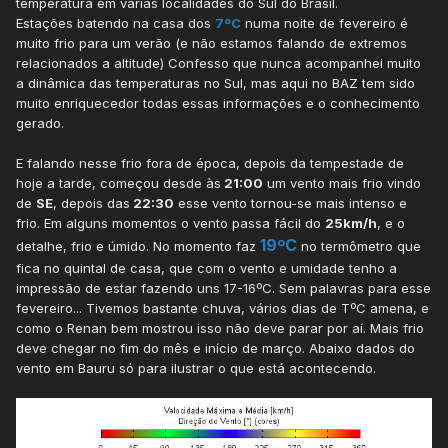
temperatura em várias localidades do Sul do Brasil.
Estações batendo na casa dos
7ºC
numa noite de fevereiro é
muito frio para um verão (e não estamos falando de extremos
relacionados a altitude) Confesso que nunca acompanhei muito
a dinâmica das temperaturas no Sul, mas aqui no BAZ tem sido
muito enriquecedor todas essas informações e o conhecimento
gerado.
E falando nesse frio fora de época, depois da tempestade de
hoje a tarde, começou desde às
21:00
um vento mais frio vindo
de
SE
, depois das
22:30
esse vento tornou-se mais intenso e
frio. Em alguns momentos o vento passa fácil do
25km/h
, e o
19ºC
detalhe, frio e úmido. No momento faz
no termômetro que
fica no quintal de casa, que com o vento e umidade tenho a
impressão de estar fazendo uns 17-16ºC. Sem palavras para esse
fevereiro... Tivemos bastante chuva, vários dias de TºC amena, e
como o Renan bem mostrou isso não deve parar por aí. Mais frio
deve chegar no fim do mês e início de março. Abaixo dados do
vento em Bauru só para ilustrar o que está acontecendo.