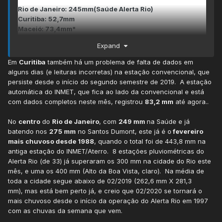
Rio de Janeiro: 245mm(Saúde
Alerta Rio)
Curitiba: 52,7mm
Maceió: 73,4mm*
Expand
Sobre o dado de Maceió, realmente há uma falha nos
dados de fevereiro do INMET. O acumulado em duas
Em
Curitiba
também há um problema de falta de dados em
estações do CEMADEN próximas da estação do INMET
alguns dias (e leituras incorretas) na estação convencional, que
deve ser considerado o oficial. No caso de Palmas, estão
persiste desde o início do segundo semestre de 2019. A estação
faltando os dados do dia de hoje (22/02), assim que sair
automática do INMET, que fica ao lado da convencional e está
eu atualizo.
com dados completos neste mês, registrou
83,2 mm
até agora..
No
centro
do
Rio de Janeiro
, com
249 mm
na Saúde e já
batendo nos
275 mm
no Santos Dumont, este já é o
fevereiro
mais chuvoso desde 1988
, quando o total foi de 443,8 mm na
antiga estação do INMET/Aterro. 8 estações pluviométricas do
Alerta Rio (de 33) já superaram os 300 mm na cidade do Rio este
mês, e uma os 400 mm (Alto da Boa Vista, claro). Na média de
toda a cidade segue abaixo de 02/2019 (262,6 mm X 281,3
mm), mas está bem perto já, e creio que 02/2020 se tornará o
mais chuvoso desde o início da operação do Alerta Rio em 1997
com as chuvas da semana que vem.