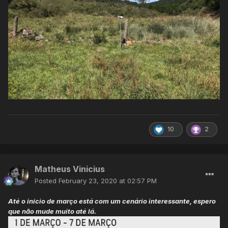
Não olhei todas mas as principais estão aí, excluindo
Urupema que não consegui os dados. Se alguém tiver,
agradeço
😉
@Moretão
10
2
@Felipe Backendorf
Matheus Vinicius
Posted
February 23, 2020 at 02:57 PM
Até o início de março está com um cenário interessante, espero
que não mude muito até lá.