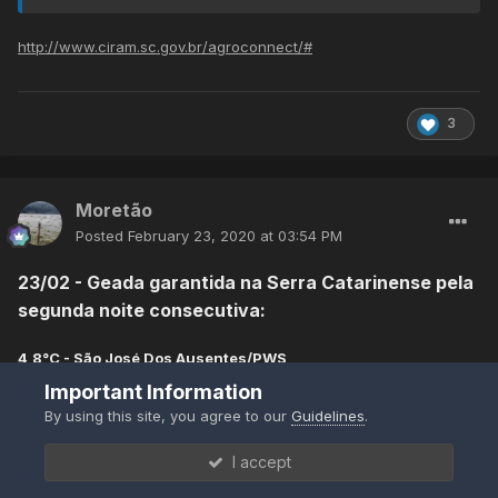
http://www.ciram.sc.gov.br/agroconnect/#
3
Moretão
Posted
February 23, 2020 at 03:54 PM
23/02 - Geada garantida na Serra Catarinense pela
segunda noite consecutiva:
4,8°C - São José Dos Ausentes/PWS
Não olhei todas mas as principais estão aí, excluindo
6,5°C - Pinheiro Machado/Passo Da Olaria
Important Information
Urupema que não consegui os dados. Se alguém tiver,
6,7°C - Soledade/Sítio Toniolo
agradeço
😉
By using this site, you agree to our
Guidelines
.
@Moretão
1,19°C
- Urupema
I accept
@Felipe Backendorf
1,6°C - Bom Jardim Da Serra/Vista Alegre