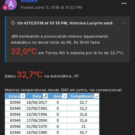
Andoni
Posted
June 11, 2018 at 10:32 PM
On 6/11/2018 at 10:15 PM,
Vinicius Lucyrio
said:
JBN bombando e provocando intenso aquecimento
adiabático no litoral norte do RS. Às 19:00 fazia
32,0°C
em Torres-RS! A máxima por lá foi de 32,7°C.
32,7°C
Bateu
na automática...!!!!!
Maiores temperaturas desde 1961 em junho, na convencional: