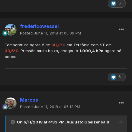
5
fredericowessel
Posted
June 11, 2018 at 05:09 PM
Temperatura agora é de
30,3°C
em Teutônia com ST em
33,6°C
. Pressão muito baixa, chegou a
1.000,4 hPa
agora há
pouco.
6
Marcos
Posted
June 11, 2018 at 05:12 PM
On 6/11/2018 at 4:33 PM,
Augusto Goelzer
said: