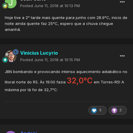
Posted
June 11, 2018 at 10:13 PM
Hoje tive a 2° tarde mais quente para junho com 28.9°C, inicio de
noite ainda quente faz 25°C, espero que a chuva chegue
amanhã.
Vinicius Lucyrio
Posted
June 11, 2018 at 10:15 PM
JBN bombando e provocando intenso aquecimento adiabático no
32,0°C
litoral norte do RS. Às 19:00 fazia
em Torres-RS! A
máxima por lá foi de 32,7°C.
5
2