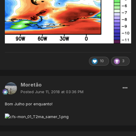
10
3
Moretão
Posted
June 11, 2018 at 03:36 PM
Bom Julho por enquanto!