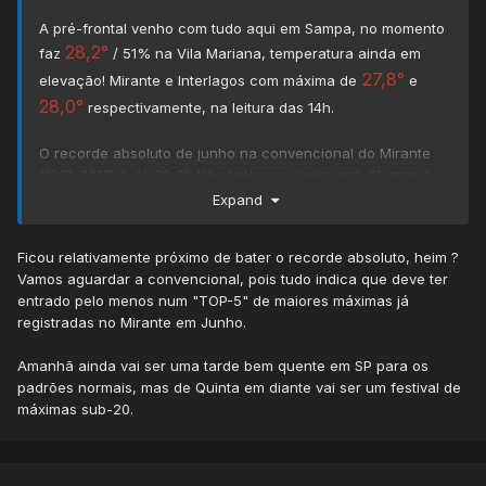
A pré-frontal venho com tudo aqui em Sampa, no momento
28,2°
faz
/ 51% na Vila Mariana, temperatura ainda em
27,8°
elevação! Mirante e Interlagos com máxima de
e
28,0°
respectivamente, na leitura das 14h.
O recorde absoluto de junho na convencional do Mirante
(1961-2017) é de 28,8°. Não tenho os dados pré-61, mas é
bem provável que não tenha chegado a este valor antes.
Expand
Ficou relativamente próximo de bater o recorde absoluto, heim ?
Vamos aguardar a convencional, pois tudo indica que deve ter
entrado pelo menos num "TOP-5" de maiores máximas já
registradas no Mirante em Junho.
Amanhã ainda vai ser uma tarde bem quente em SP para os
padrões normais, mas de Quinta em diante vai ser um festival de
máximas sub-20.