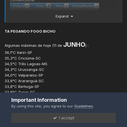
convencional:
Expand
TA PEGANDO FOGO BICHO
JUNHO
Algumas máximas de hoje (11 de
)
:
36,1°C Itariri-SP
35,3°C Criciúma-SC
Via BDMEP.
34,5°C Três Lagoas-MS
34,3°C Urussanga-SC
Aguardando a máxima da convencional....
34,0°C Valparaíso-SP
33,9°C Araranguá-SC
33,8°C Bertioga-SP
33,8°C Turvo-SC
33,7°C Braço do Norte-SC
Important Information
33,4°C Dracena-SP
By using this site, you agree to our
Guidelines
.
32,7°C Torres-RS
32,5°C Iguape-SP
I accept
32,4°C Três Coroas-RS
31,1°C Campo Bom-RS