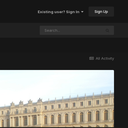
Sign Up
Existing user? Sign In
All Activity