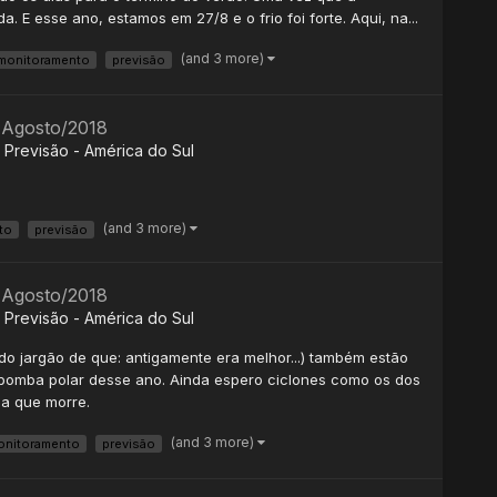
 E esse ano, estamos em 27/8 e o frio foi forte. Aqui, na...
(and 3 more)
monitoramento
previsão
- Agosto/2018
Previsão - América do Sul
(and 3 more)
to
previsão
- Agosto/2018
Previsão - América do Sul
do jargão de que: antigamente era melhor...) também estão
bomba polar desse ano. Ainda espero ciclones como os dos
ma que morre.
(and 3 more)
onitoramento
previsão