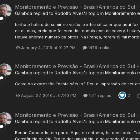
Monitoramento e Previsão - Brasil/América do Sul -
Gamboa
replied to
Rodolfo Alves
's topic in
Monitoramento e 
tenho o hábito de sumir no verão. o infernal calor que aqui fez
estes dias, creio que foi num dos canais com discovery, histo
Houve enorme numero de óbtos. Na França, foram 15 mil mortos. 
January 4, 2019 at 01:27 PM
1476 replies
Monitoramento e Previsão - Brasil/América do Sul 
Gamboa
replied to
Rodolfo Alves
's topic in
Monitoramento e 
Goste da expressão "deste século". Deu a impressão de ser em
August 27, 2018 at 07:40 PM
1514 replies
2
Monitoramento e Previsão - Brasil/América do Sul 
Gamboa
replied to
Rodolfo Alves
's topic in
Monitoramento e 
Renan Concordo, em parte. Aqui, no entanto, foi constante. Tua
Constância de frio. Pra te dar uma idéia, a gauchada tá conta