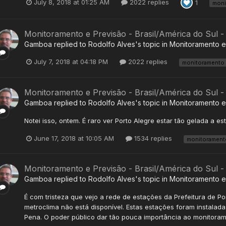
July 8, 2018 at 01:25 AM
2022 replies
1
moni
Monitoramento e Previsão - Brasil/América do Sul -
Gamboa
replied to
Rodolfo Alves
's topic in
Monitoramento e 
July 7, 2018 at 04:18 PM
2022 replies
monitoramento
Monitoramento e Previsão - Brasil/América do Sul 
Gamboa
replied to
Rodolfo Alves
's topic in
Monitoramento e 
Notei isso, ontem. É raro ver Porto Alegre estar tão gelada a es
June 17, 2018 at 10:05 AM
1534 replies
monitorament
Monitoramento e Previsão - Brasil/América do Sul 
Gamboa
replied to
Rodolfo Alves
's topic in
Monitoramento e 
É com tristeza que vejo a rede de estações da Prefeitura de Po
metroclima não está disponível. Estas estações foram instalada
Pena. O poder público dar tão pouca importância ao monitorame