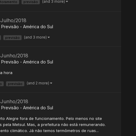
(and 3 more)
toramento
previsão
 Julho/2018
Previsão - América do Sul
(and 3 more)
previsão
- Junho/2018
Previsão - América do Sul
ta hora
(and 2 more)
o
previsão
- Junho/2018
Previsão - América do Sul
rto Alegre fora de funcionamento. Pelo menos no site
s pela Metsul. Mas, a prefeitura não está remunerando.
nto climático. Já não temos termômetros de ruas...