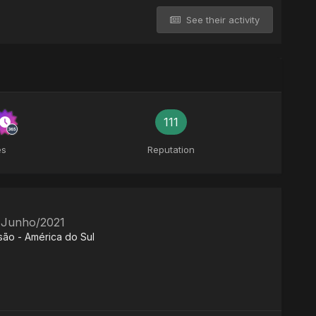
See their activity
111
es
Reputation
- Junho/2021
são - América do Sul