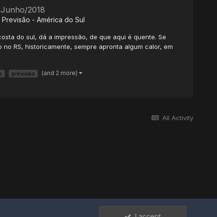
- Junho/2018
Previsão - América do Sul
sta do sul, dá a impressão, de que aqui é quente. Se
ho no RS, historicamente, sempre apronta algum calor, em
(and 2 more)
o
previsão
All Activity
I accept