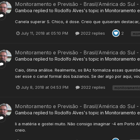
Monitoramento e Previsão - Brasil/América do Sul -
Gamboa
replied to
Rodolfo Alves
's topic in
Monitoramento e 
Canela superar S. Chico, é dose. Creio que quiseram destacar,
July 11, 2018 at 05:10 PM
2022 replies
2
mon
Monitoramento e Previsão - Brasil/América do Sul -
Gamboa
replied to
Rodolfo Alves
's topic in
Monitoramento e 
Caio, ótima análise. Realmente, os BAz formaliza essas quest
ser esse o canal formal dos bazianos. Se der algo por aqui, vo
July 8, 2018 at 04:53 PM
2022 replies
monitorament
Monitoramento e Previsão - Brasil/América do Sul -
Gamboa
replied to
Rodolfo Alves
's topic in
Monitoramento e 
li a matéria e gostei muito. Não consigo imaginar -4 em Porto 
creio.