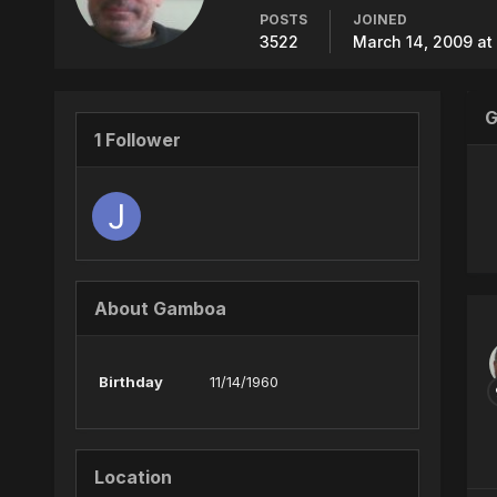
POSTS
JOINED
3522
March 14, 2009 at
G
1 Follower
About Gamboa
Birthday
11/14/1960
Location