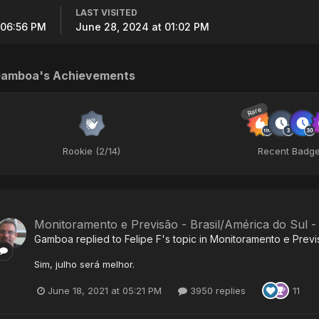
LAST VISITED
 06:56 PM
June 28, 2024 at 01:02 PM
amboa's Achievements
Rare
Rookie (2/14)
Recent Badg
Monitoramento e Previsão - Brasil/América do Sul 
Gamboa
replied to
Felipe F
's topic in
Monitoramento e Previ
Sim, julho será melhor.
June 18, 2021 at 05:21 PM
3950 replies
11