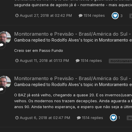
segunda quinzena de agosto já é - normalmente - mais aquecida.
August 27, 2018 at 02:42 PM
1514 replies
3
Monitoramento e Previsão - Brasil/América do Sul 
Gamboa
replied to
Rodolfo Alves
's topic in
Monitoramento e 
Creio ser em Passo Fundo
August 11, 2018 at 01:13 PM
1514 replies
monitoramen
Monitoramento e Previsão - Brasil/América do Sul 
Gamboa
replied to
Rodolfo Alves
's topic in
Monitoramento e 
O BAZ já está velho, chegando a quase 20. E os invernos(usan
velhos. Os modernos nos trazem decepções. Ainda aguarda a 
anos 90. Ainda tenho esperança, e espero que não seja a últi
August 6, 2018 at 02:47 PM
1514 replies
1
m