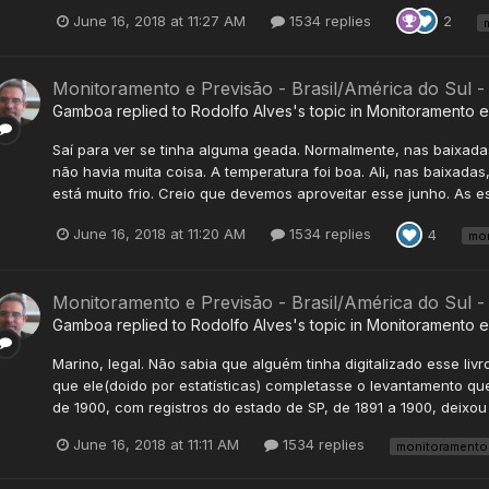
June 16, 2018 at 11:27 AM
1534 replies
2
Monitoramento e Previsão - Brasil/América do Sul 
Gamboa
replied to
Rodolfo Alves
's topic in
Monitoramento e 
Saí para ver se tinha alguma geada. Normalmente, nas baixada
não havia muita coisa. A temperatura foi boa. Ali, nas baixadas,
está muito frio. Creio que devemos aproveitar esse junho. As e
June 16, 2018 at 11:20 AM
1534 replies
4
mon
Monitoramento e Previsão - Brasil/América do Sul 
Gamboa
replied to
Rodolfo Alves
's topic in
Monitoramento e 
Marino, legal. Não sabia que alguém tinha digitalizado esse liv
que ele(doido por estatísticas) completasse o levantamento que
de 1900, com registros do estado de SP, de 1891 a 1900, deixou
June 16, 2018 at 11:11 AM
1534 replies
monitoramento