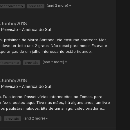
(and 2 more)
monitoramento
previsão
- Junho/2018
Previsão - América do Sul
s, próximas do Morro Santana, ela costuma aparecer. Mas,
 deve ter feito uns 2 graus. Não desci para medir. Estava e
speranças de um julho interessante estão ficando...
(and 2 more)
itoramento
previsão
- Junho/2018
Previsão - América do Sul
ro. Eu o tenho. Passei várias informações ao Tomas, para
 fez e postou aqui. Tive nas mãos, há alguns anos, um livro
 os paulistas malucos. ERa de um amigo, colecionador e...
(and 2 more)
previsão