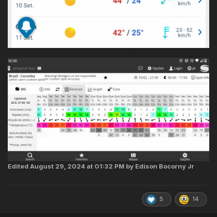
Edited
August 29, 2024 at 01:32 PM
by Edison Bocorny Jr
5
14