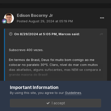
Edison Bocorny Jr
Posted
August 29, 2024 at 05:19 PM
On 8/29/2024 at 5:05 PM,
Marcos
said:
Subscrevo 400 vezes.
Em termos de Brasil, Deus foi muito bom comigo ao me
colocar no paralelo 30°S. Claro, nível do mar com muitos
dias abafados, alguns sufocantes, mas NEM se compara a
grande maioria do Brasil!
Expand
Estou em Santa Cruz do Sul de novo e aqui no distrito de
Important Information
17°
Rio Pardinho está na casa dos
. Lá em POA minha
O nosso verão é quente sim e curto, raramente tórrido, mas
By using this site, you agree to our
Guidelines
.
longe de ser de calor intenso, com exceção da bizarrice 2014.
estação tem elevados 21,9°. Saí ganhando na troca, kkkk.
GFS 12Z brochou dos 41 graus, 39 e agora 32 aqui em um dia.
I accept
Se alinhou ao euro.