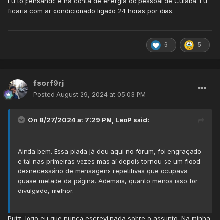
Eu to pensando é na conta de energia do pessoal de Cuiabá. Eu
ficaria com ar condicionado ligado 24 horas por dias.
6
5
fsorf9rj
Posted
August 29, 2024 at 05:03 PM
On 8/27/2024 at 7:29 PM,
LeoP
said:
Ainda bem. Essa piada já deu aqui no fórum, foi engraçado
e tal nas primeiras vezes mas aí depois tornou-se um flood
desnecessário de mensagens repetitivas que ocupava
quase metade da página. Ademais, quanto menos isso for
divulgado, melhor.
Putz, logo eu que nunca escrevi nada sobre o assunto. Na minha