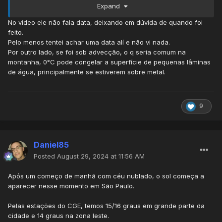
Expand
Atmosfera mais estável nessa noite na região do Vale dos
Deuses, nesse instante 21 h 59 a PWS marca 3,4 graus.
No vídeo ele não fala data, deixando em dúvida de quando foi
feito.
Pelo menos tentei achar uma data alí e não vi nada.
Por outro lado, se foi sob advecção, o q seria comum na
montanha, 0°C pode congelar a superfície de pequenas lâminas
de água, principalmente se estiverem sobre metal.
9
Daniel85
Posted
August 29, 2024 at 11:56 AM
Após um começo de manhã com céu nublado, o sol começa a
aparecer nesse momento em São Paulo.
Pelas estações do CGE, temos 15/16 graus em grande parte da
cidade e 14 graus na zona leste.