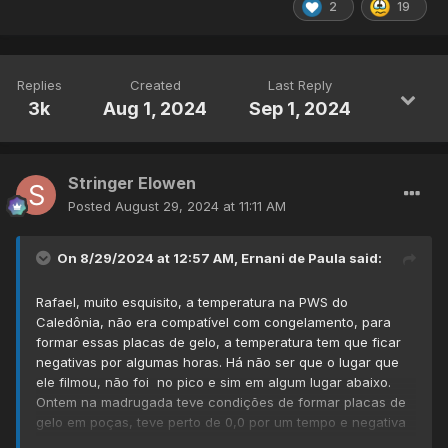
2
19
Replies
Created
Last Reply
3k
Aug 1, 2024
Sep 1, 2024
Stringer Elowen
Posted
August 29, 2024 at 11:11 AM
On 8/29/2024 at 12:57 AM,
Ernani de Paula
said:
Rafael, muito esquisito, a temperatura na PWS do
Caledônia, não era compatível com congelamento, para
formar essas placas de gelo, a temperatura tem que ficar
negativas por algumas horas. Há não ser que o lugar que
ele filmou, não foi no pico e sim em algum lugar abaixo.
Ontem na madrugada teve condições de formar placas de
gelo em poças, teve perto de 0,0 por um tempo e negativa
por 30 minutos.