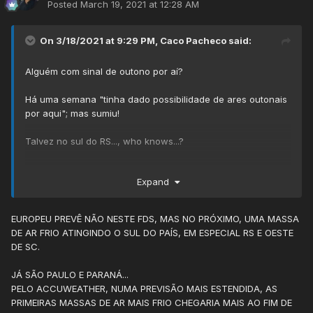
Posted
March 19, 2021 at 12:28 AM
On 3/18/2021 at 9:29 PM,
Caco Pacheco
said:
Alguém com sinal de outono por aí?
Há uma semana "tinha dado possibilidade de ares outonais
por aqui"; mas sumiu!
Talvez no sul do RS..., who knows...?
Esperando o outono. De saco cheio deste verão
Expand
interminável.
EUROPEU PREVÊ NÃO NESTE FDS, MAS NO PRÓXIMO, UMA MASSA
DE AR FRIO ATINGINDO O SUL DO PAÍS, EM ESPECIAL RS E OESTE
DE SC.
JÁ SÃO PAULO E PARANÁ...
PELO ACCUWEATHER, NUMA PREVISÃO MAIS ESTENDIDA, AS
PRIMEIRAS MASSAS DE AR MAIS FRIO CHEGARIA MAIS AO FIM DE