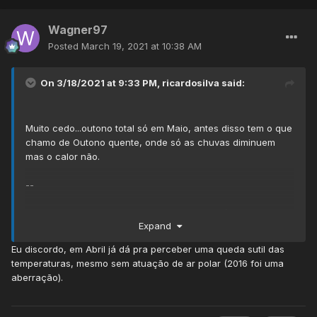
Wagner97
Posted
March 19, 2021 at 10:38 AM
On 3/18/2021 at 9:33 PM,
ricardosilva
said:
Muito cedo...outono total só em Maio, antes disso tem o que
chamo de Outono quente, onde só as chuvas diminuem
mas o calor não.
--
"Pareço assustador mas a chuva que trago é fraquinha..."
Expand
Eu discordo, em Abril já dá pra perceber uma queda sutil das
temperaturas, mesmo sem atuação de ar polar (2016 foi uma
aberração).