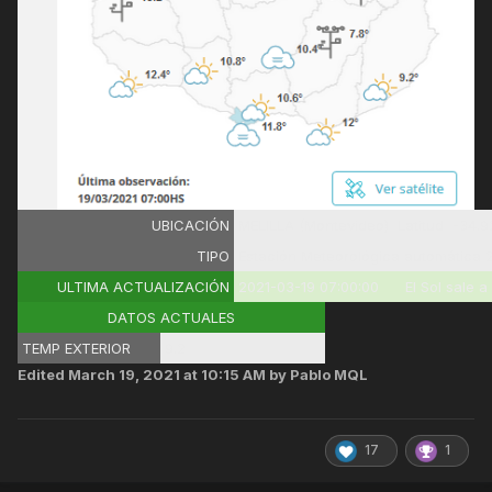
UBICACIÓN
MELILLA (Montevideo) Latitud -34.9
TIPO
Estación Meteorológica automática 
ULTIMA ACTUALIZACIÓN
2021-03-19 07:00:00 El Sol sale a 
DATOS ACTUALES
TEMP EXTERIOR
9.2
Edited
March 19, 2021 at 10:15 AM
by Pablo MQL
17
1