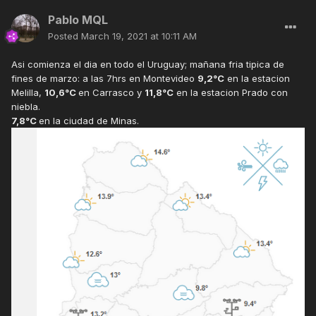
Pablo MQL
Posted
March 19, 2021 at 10:11 AM
Asi comienza el dia en todo el Uruguay; mañana fria tipica de
fines de marzo: a las 7hrs en Montevideo
9,2°C
en la estacion
Melilla,
10,6°C
en Carrasco y
11,8°C
en la estacion Prado con
niebla.
7,8°C
en la ciudad de Minas.