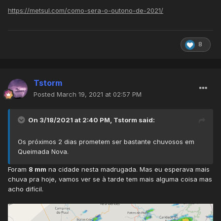
https://metsul.com/como-sera-o-outono-de-2021/
8
Tstorm
Posted
March 19, 2021 at 02:57 PM
On 3/18/2021 at 2:40 PM,
Tstorm
said:
Os próximos 2 dias prometem ser bastante chuvosos em
Queimada Nova.
Foram
8 mm
na cidade nesta madrugada. Mas eu esperava mais
chuva pra hoje, vamos ver se à tarde tem mais alguma coisa mas
acho difícil.