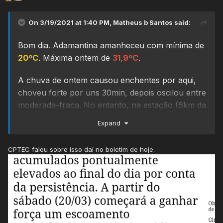
On 3/19/2021 at 1:40 PM,
Matheus b Santos
said:
Bom dia. Adamantina amanheceu com mínima de
20ºC
. Máxima ontem de
31,9ºC
.
A chuva de ontem causou enchentes por aqui,
choveu forte por uns 30min, depois oscilou entre
moderada-fraca. No entanto, na estação (6km da
cidade) somente 3,3mm acumulados, na cidade
Expand
os acumulados devem ter ultrapassado os 40mm.
Agora temos
128,5mm
acumulados em março,
CPTEC falou sobre isso daí no boletim de hoje.
ainda pode chover hoje e amanhã pelo euro,
inclusive há umas instabilidades agora cedo por
aqui, depois sol e muito calor.