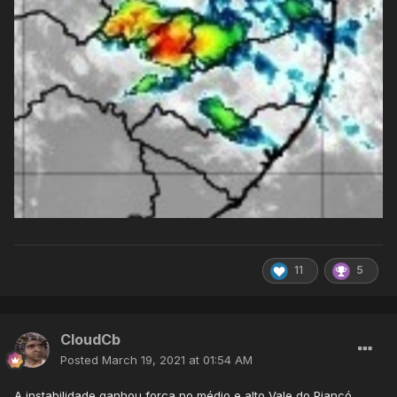
11
5
CloudCb
Posted
March 19, 2021 at 01:54 AM
A instabilidade ganhou força no médio e alto Vale do Piancó.