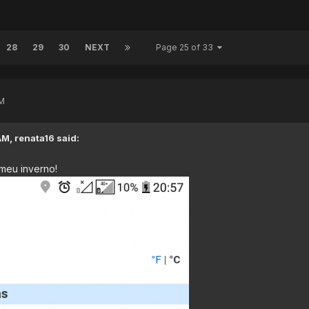
28
29
30
NEXT
Page 25 of 33
M
AM,
renata16
said:
 meu inverno!