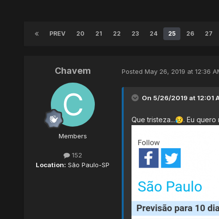
PREV
20
21
22
23
24
25
26
27
Chavem
Posted
May 26, 2019 at 12:36 A
On 5/26/2019 at 12:01 
Que tristeza...
. Eu quero
😥
Members
152
Location:
São Paulo-SP