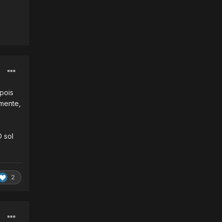
pois
amente,
 sol
2