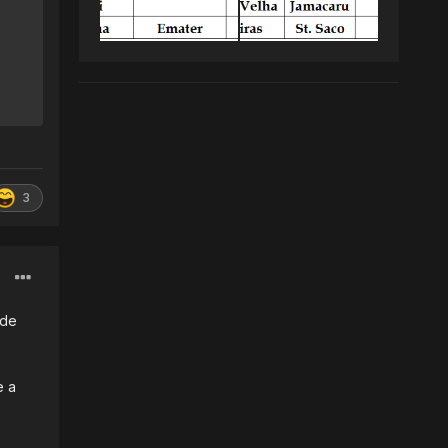
3
 de
e a