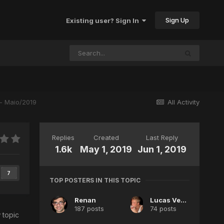
Sign Up
Existing user? Sign In
 - Maio/2019
All Activity
Replies
Created
Last Reply
1.6k
May 1, 2019
Jun 1, 2019
7
TOP POSTERS IN THIS TOPIC
Renan
Lucas Venturini
187 posts
74 posts
 topic