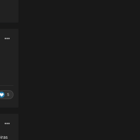
5
iras