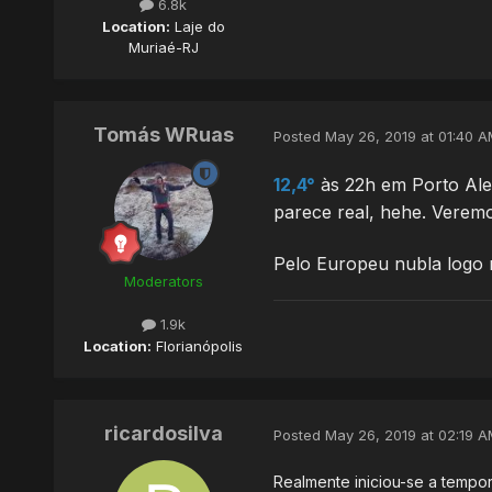
6.8k
Location:
Laje do
Muriaé-RJ
Tomás WRuas
Posted
May 26, 2019 at 01:40 A
12,4°
às 22h em Porto Aleg
parece real, hehe. Veremo
Pelo Europeu nubla logo 
Moderators
1.9k
Location:
Florianópolis
ricardosilva
Posted
May 26, 2019 at 02:19 A
Realmente iniciou-se a tempor