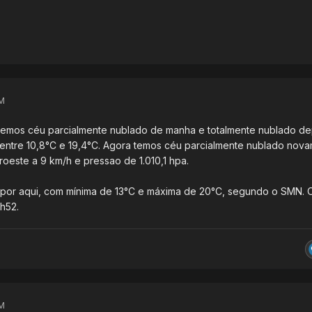
M
ivemos céu parcialmente nublado de manha e totalmente nublado de
u entre 10,8°C e 19,4°C. Agora temos céu parcialmente nublado nov
oeste a 9 km/h e pressao de 1.010,1 hpa.
por aqui, com mínima de 13°C e máxima de 20°C, segundo o SMN. O
h52.
M