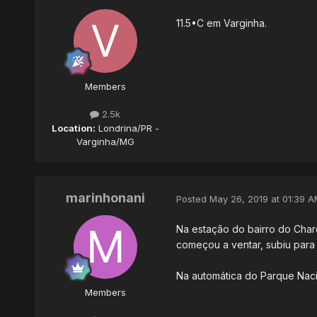
11.5•C em Varginha.
Members
2.5k
Location:
Londrina/PR -
Varginha/MG
marinhonani
Posted
May 26, 2019 at 01:39 A
Na estação do bairro do Char
começou a ventar, subiu para
Na automática do Parque Nacio
Members