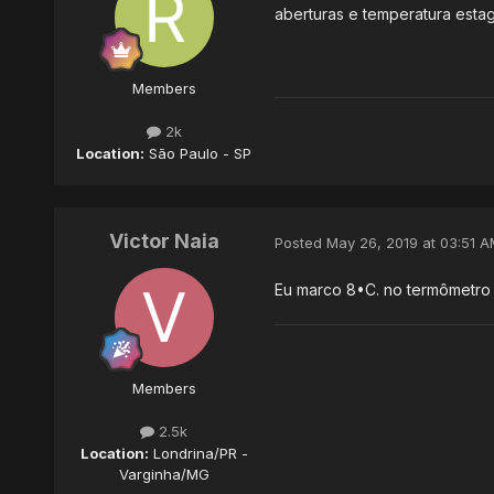
aberturas e temperatura esta
Members
2k
Location:
São Paulo - SP
Victor Naia
Posted
May 26, 2019 at 03:51 A
Eu marco 8•C. no termômetro
Members
2.5k
Location:
Londrina/PR -
Varginha/MG