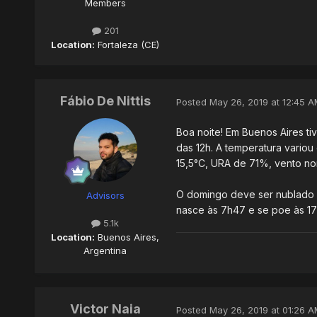
Members
201
Location:
Fortaleza (CE)
Fábio De Nittis
Posted
May 26, 2019 at 12:45 A
Boa noite! Em Buenos Aires t
das 12h. A temperatura vario
15,5°C, URA de 71%, vento nor
O domingo deve ser nublado 
Advisors
nasce às 7h47 e se poe às 17
5.1k
Location:
Buenos Aires,
Argentina
Victor Naia
Posted
May 26, 2019 at 01:26 A