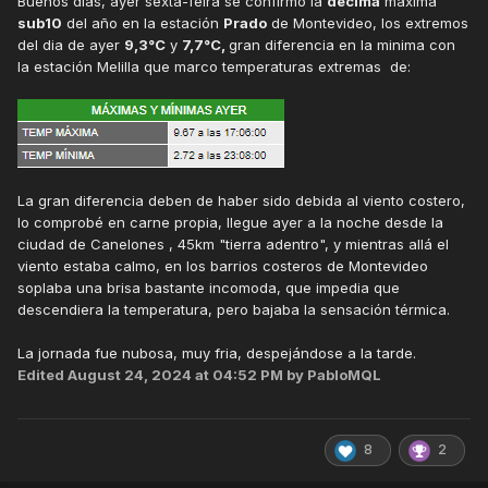
Buenos dias, ayer sexta-feira se confirmo la
decima
máxima
sub10
del año en la estación
Prado
de Montevideo, los extremos
del dia de ayer
9,3°C
y
7,7°C,
gran diferencia en la minima con
la estación Melilla que marco temperaturas extremas de:
La gran diferencia deben de haber sido debida al viento costero,
lo comprobé en carne propia, llegue ayer a la noche desde la
ciudad de Canelones , 45km "tierra adentro", y mientras allá el
viento estaba calmo, en los barrios costeros de Montevideo
soplaba una brisa bastante incomoda, que impedia que
descendiera la temperatura, pero bajaba la sensación térmica.
La jornada fue nubosa, muy fria, despejándose a la tarde.
Edited
August 24, 2024 at 04:52 PM
by PabloMQL
8
2