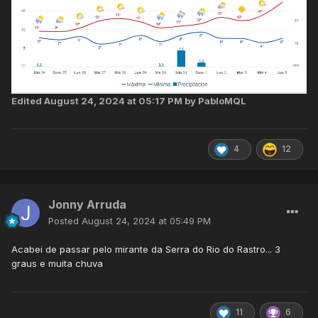
Edited
August 24, 2024 at 05:17 PM
by PabloMQL
4
12
Jonny Arruda
Posted
August 24, 2024 at 05:49 PM
Acabei de passar pelo mirante da Serra do Rio do Rastro... 3
graus e muita chuva
11
6