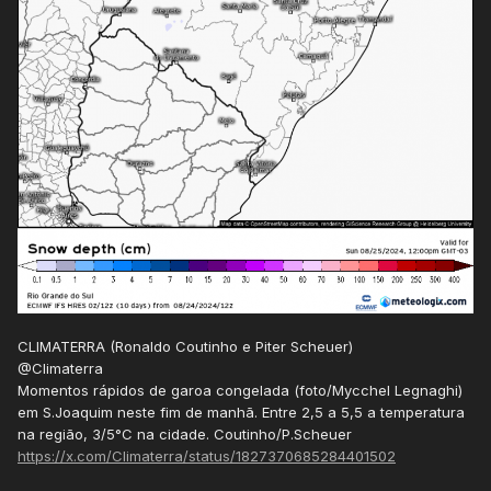
CLIMATERRA (Ronaldo Coutinho e Piter Scheuer)
@Climaterra
Momentos rápidos de garoa congelada (foto/Mycchel Legnaghi)
em S.Joaquim neste fim de manhã. Entre 2,5 a 5,5 a temperatura
na região, 3/5°C na cidade. Coutinho/P.Scheuer
https://x.com/Climaterra/status/1827370685284401502