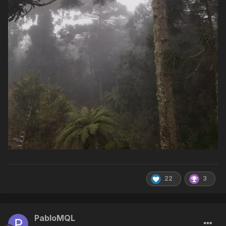
22
3
PabloMQL