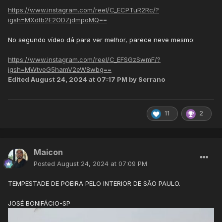
https://www.instagram.com/reel/C_ECPTuR2Rc/?
igsh=MXdtb2E2ODZjdmpoMQ==
No segundo vídeo dá para ver melhor, parece neve mesmo:
https://www.instagram.com/reel/C_EFSGzSwmF/?
igsh=MWtveG5hamV2eW8wbg==
Edited
August 24, 2024 at 07:17 PM
by Serrano
11
2
Maicon
Posted
August 24, 2024 at 07:09 PM
TEMPESTADE DE POEIRA PELO INTERIOR DE SÃO PAULO.
JOSÉ BONIFÁCIO-SP