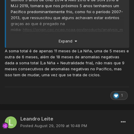
MJJ 2019, tomara que nos próximos 5 anos tenhamos um
Pacífico predominantemente frio, como foi o período 2007-
2013, que ressuscitou que alguns achavam estar extintos
graças ao que é pregado na
mídia:
https://origin.cpc.ncep.noaa.gov/products/analysis_m
onitoring/ensostuff/ONI_v5.php
Expand
A soma total é de apenas 11 meses de La Niña, uma de 5 meses e
outra de 6 meses, além de 18 meses de anomalias negativas
dada a soma total (La Niña + Neutralidade fria), não mais que 9
meses consecutivos de anomalias negativas no Pacífico, mas
isso tem de mudar, uma vez que se trata de ciclos.
1
Leandro Leite
Posted
August 29, 2019 at 10:48 PM