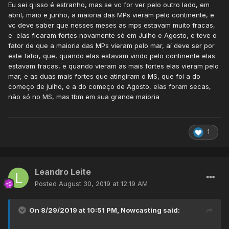
Eu sei q isso é estranho, mas se vc for ver pelo outro lado, em
e com 1000 m a mais, graças à continentalidade,
abril, maio e junho, a maioria das MPs vieram pelo continente, e
dependendo do ano até Campo Grande não perde pra
vc deve saber que nesses meses as mps estavam muito fracas,
Campos do Jordão, Curitiba ou Porto Alegre na tarde mais
e elas ficaram fortes novamente só em Julho e Agosto, e teve o
fria, mas não este ano, Ponta Porã tem em 2019 uma menor
fator de que a maioria das MPs vieram pelo mar, aí deve ser por
máxima idêntica à de São Paulo, c. 12 C, mas em dias
este fator, que, quando elas estavam vindo pelo continente elas
diferentes, a cidade de fronteira não teve máxima sub-14
estavam fracas, e quando vieram as mais fortes elas vieram pelo
no começo de julho, apesar da mínima de 1 C.
mar, e as duas mais fortes que atingiram o MS, que foi a do
começo de julho, e a do começo de Agosto, elas foram secas,
não só no MS, mas tbm em sua grande maioria
1
Leandro Leite
Posted
August 30, 2019 at 12:19 AM
On 8/29/2019 at 10:51 PM,
Nowcasting
said: