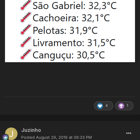
4
1
Juzinho
Posted
August 29, 2019 at 06:33 PM