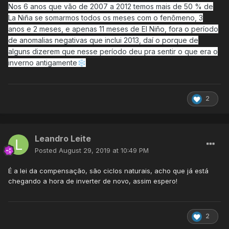
Nos 6 anos que vão de 2007 a 2012 temos mais de 50 % de
La Niña se somarmos todos os meses com o fenômeno, 3
anos e 2 meses, e apenas 11 meses de El Niño, fora o período
de anomalias negativas que inclui 2013, daí o porque de
alguns dizerem que nesse período deu pra sentir o que era o
inverno antigamente
❄️
2
Leandro Leite
Posted
August 29, 2019 at 10:49 PM
É a lei da compensação, são ciclos naturais, acho que já está
chegando a hora de inverter de novo, assim espero!
2