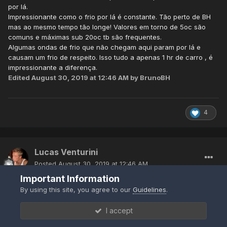
por lá.
Impressionante como o frio por lá é constante. Tão perto de BH
mas ao mesmo tempo tão longe! Valores em torno de 5oc são
comuns e máximas sub 20oc tb são frequentes.
Algumas ondas de frio que não chegam aqui param por lá e
causam um frio de respeito. Isso tudo a apenas 1 hr de carro , é
impressionante a diferença.
Edited
August 30, 2019 at 12:46 AM
by BrunoBH
4
Lucas Venturini
Posted
August 30, 2019 at 12:46 AM
Important Information
Amanha enquanto a temperatura pode não chegar na
By using this site, you agree to our
Guidelines
.
casa dos 15º na região Sul do Rio Grande do Sul. Há
pouco mais de 400km dali, no Noroeste Gaúcho a
I accept
temperatura pode ultrapassar os 31º. Interessante