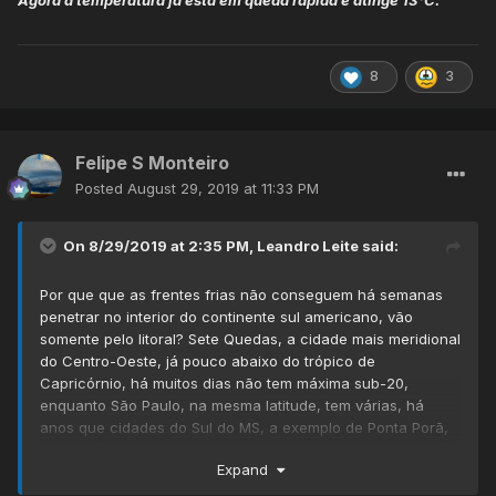
8
3
Felipe S Monteiro
Posted
August 29, 2019 at 11:33 PM
On 8/29/2019 at 2:35 PM,
Leandro Leite
said:
Por que que as frentes frias não conseguem há semanas
penetrar no interior do continente sul americano, vão
somente pelo litoral? Sete Quedas, a cidade mais meridional
do Centro-Oeste, já pouco abaixo do trópico de
Capricórnio, há muitos dias não tem máxima sub-20,
enquanto São Paulo, na mesma latitude, tem várias, há
anos que cidades do Sul do MS, a exemplo de Ponta Porã,
tem frio à tarde jamais visto na capital paulista, no geral é
Expand
mais comum essa cidade na divisa com o Paraguai ter
máxima de 6 C que Campos do Jordão, na mesma latitude