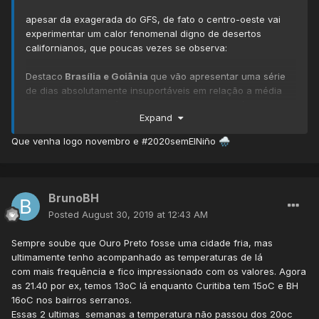
apesar da exagerada do GFS, de fato o centro-oeste vai
experimentar um calor fenomenal digno de desertos
californianos, que poucas vezes se observa:
Destaco
Brasília e Goiânia
que vão apresentar uma série
de dias absolutamente insuportáveis em relação a média
normal. Imagina Goiânia mais quente que Cuiabá? Pode ate
Expand
rolar. Enfim, ninguém vai escapar do calorzão semana que
vem.
Que venha logo novembro e #2020semElNiño
🌧️
BrunoBH
Posted
August 30, 2019 at 12:43 AM
Sempre soube que Ouro Preto fosse uma cidade fria, mas
ultimamente tenho acompanhado as temperaturas de lá
com mais frequência e fico impressionado com os valores. Agora
as 21.40 por ex, temos 13oC lá enquanto Curitiba tem 15oC e BH
16oC nos bairros serranos.
Essas 2 ultimas semanas a temperatura não passou dos 20oc