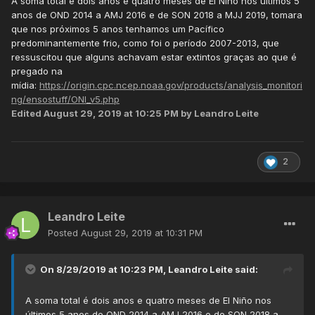
A soma total é dois anos e quatro meses de El Niño nos últimos 5
anos de OND 2014 a AMJ 2016 e de SON 2018 a MJJ 2019, tomara
que nos próximos 5 anos tenhamos um Pacífico
predominantemente frio, como foi o período 2007-2013, que
ressuscitou que alguns achavam estar extintos graças ao que é
pregado na
mídia:
https://origin.cpc.ncep.noaa.gov/products/analysis_monitori
ng/ensostuff/ONI_v5.php
Edited
August 29, 2019 at 10:25 PM
by Leandro Leite
2
Leandro Leite
Posted
August 29, 2019 at 10:31 PM
On 8/29/2019 at 10:23 PM,
Leandro Leite
said:
A soma total é dois anos e quatro meses de El Niño nos
últimos 5 anos de OND 2014 a AMJ 2016 e de SON 2018 a