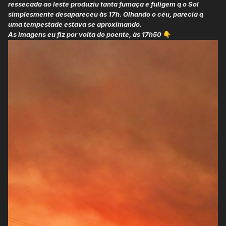
ressecada ao leste produziu tanta fumaça e fuligem q o Sol
simplesmente desapareceu às 17h. Olhando o céu, parecia q
uma tempestade estava se aproximando.
As imagens eu fiz por volta do poente, às 17h50
👇