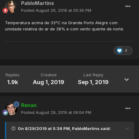
PabloMartins
Posted
August 29, 2019 at 05:36 PM
Temperatura acima de 33°C na Grande Porto Alegre com
umidade relativa do ar de 38% e com vento quente de norte.
4
Replies
Created
Last Reply
1.9k
Aug 1, 2019
Sep 1, 2019
Renan
Posted
August 29, 2019 at 06:04 PM
On 8/29/2019 at 5:36 PM,
PabloMartins
said: