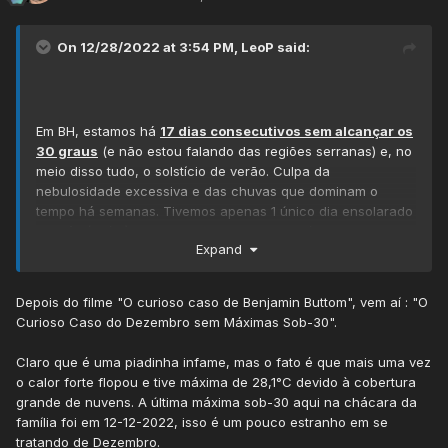
On 12/28/2022 at 3:54 PM,
LeoP
said:
Em BH, estamos há
17 dias consecutivos sem alcançar os
30 graus
(e não estou falando das regiões serranas) e, no
meio disso tudo, o solstício de verão. Culpa da
nebulosidade excessiva e das chuvas que dominam o
tempo há semanas. Tivemos apenas 1 único dia ensolarado
no mês (09/12), não a toa o mais quente até agora. Todo o
Expand
restante teve predomínio de céu nublado em algum ou
vários momentos, sendo em muitos o dia praticamente todo.
Choveu
365,7 mm
no INMET da área central até agora.
Depois do filme "O curioso caso de Benjamin Buttom", vem aí : "O
Curioso Caso do Dezembro sem Máximas Sob-30".
Hoje é um bom retrato do dezembro cinzento que estamos
vivendo: mesmo com a previsão de pouca chuva e até
Claro que é uma piadinha infame, mas o fato é que mais uma vez
tempo firme por alguns institutos, o sol continua perdendo a
o calor forte flopou e tive máxima de 28,1°C devido à cobertura
briga no céu. Ele até apareceu fraco em alguns momentos,
grande de nuvens. A última máxima sob-30 aqui na chácara da
mas o predomínio é do tempo nublado na capital:
família foi em 12-12-2022, isso é um pouco estranho em se
tratando de Dezembro.