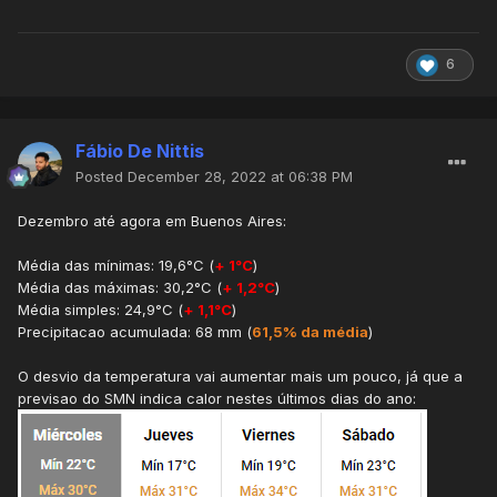
6
Fábio De Nittis
Posted
December 28, 2022 at 06:38 PM
Dezembro até agora em Buenos Aires:
Média das mínimas: 19,6°C (
+ 1°C
)
Média das máximas: 30,2°C (
+ 1,2°C
)
Média simples: 24,9°C (
+ 1,1°C
)
Precipitacao acumulada: 68 mm (
61,5% da média
)
O desvio da temperatura vai aumentar mais um pouco, já que a
previsao do SMN indica calor nestes últimos dias do ano: