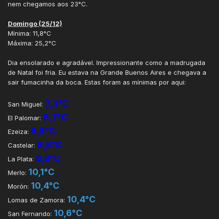
nem chegamos aos 23°C.
Domingo (25/12)
Mínima: 11,8°C
Máxima: 25,2°C
Dia ensolarado e agradável. Impressionante como a madrugada
de Natal foi fria. Eu estava na Grande Buenos Aires e chegava a
sair fumacinha da boca. Estas foram as mínimas por aqui:
7,3°C
San Miguel:
8,7°C
El Palomar:
8,8°C
Ezeiza:
8,8°C
Castelar:
8,8°C
La Plata:
10,1°C
Merlo:
10,4°C
Morón:
10,4°C
Lomas de Zamora:
10,6°C
San Fernando: