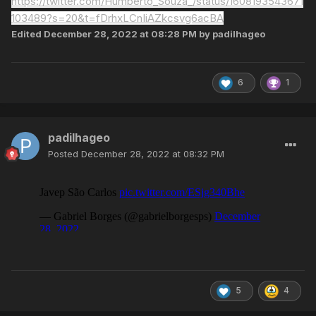
https://twitter.com/Humberto_Souza_/status/1608193543671
103489?s=20&t=fDrhxLCnIiAZkcsvg6acBA
Edited
December 28, 2022 at 08:28 PM
by padilhageo
6
1
padilhageo
Posted
December 28, 2022 at 08:32 PM
5
4