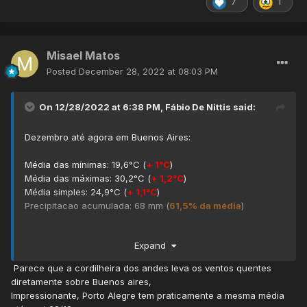
7
1
Misael Matos
Posted
December 28, 2022 at 08:03 PM
On 12/28/2022 at 6:38 PM,
Fábio De Nittis
said:
Dezembro até agora em Buenos Aires:
Média das mínimas: 19,6°C (
+ 1°C
)
Média das máximas: 30,2°C (
+ 1,2°C
)
Média simples: 24,9°C (
+ 1,1°C
)
Precipitacao acumulada: 68 mm (
61,5% da média
)
O desvio da temperatura vai aumentar mais um pouco, já
Expand
que a previsao do SMN indica calor nestes últimos dias do
ano:
Parece que a cordilheira dos andes leva os ventos quentes
diretamente sobre Buenos aires,
Impressionante, Porto Alegre tem praticamente a mesma média