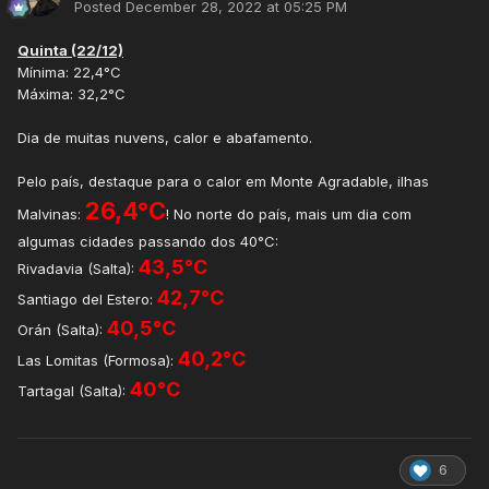
Posted
December 28, 2022 at 05:25 PM
Quinta (22/12)
Mínima: 22,4°C
Máxima: 32,2°C
Dia de muitas nuvens, calor e abafamento.
Pelo país, destaque para o calor em Monte Agradable, ilhas
26,4°C
Malvinas:
! No norte do país, mais um dia com
algumas cidades passando dos 40°C:
43,5°C
Rivadavia (Salta):
42,7°C
Santiago del Estero:
40,5°C
Orán (Salta):
40,2°C
Las Lomitas (Formosa):
40°C
Tartagal (Salta):
6