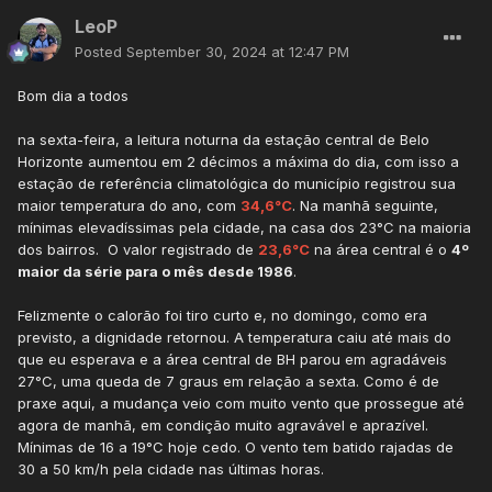
LeoP
Posted
September 30, 2024 at 12:47 PM
Bom dia a todos
na sexta-feira, a leitura noturna da estação central de Belo
Horizonte aumentou em 2 décimos a máxima do dia, com isso a
estação de referência climatológica do município registrou sua
maior temperatura do ano, com
34,6°C
. Na manhã seguinte,
mínimas elevadíssimas pela cidade, na casa dos 23°C na maioria
dos bairros. O valor registrado de
23,6°C
na área central é o
4º
maior da série para o mês desde 1986
.
Felizmente o calorão foi tiro curto e, no domingo, como era
previsto, a dignidade retornou. A temperatura caiu até mais do
que eu esperava e a área central de BH parou em agradáveis
27°C, uma queda de 7 graus em relação a sexta. Como é de
praxe aqui, a mudança veio com muito vento que prossegue até
agora de manhã, em condição muito agravável e aprazível.
Mínimas de 16 a 19°C hoje cedo. O vento tem batido rajadas de
30 a 50 km/h pela cidade nas últimas horas.