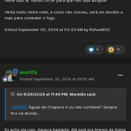
neste topo aí. Vamos torcer para que não seja atingida!
Venta muito nesta noite, e como não choveu, será um desafio a
mais para combater o fogo.
Edited
September 30, 2024 at 02:23 AM
by RafaelBHZ
4
14
jean10lj
Posted
September 30, 2024 at 09:55 AM
On 9/29/2024 at 11:46 PM,
Moretão
said:
Águas de Chapecó é ou não confiável? Sempre
jean10lj
fico na dúvida...
Eu acho ela ruim. Aquece bastante. Até pedi pra tirarem da Sigma