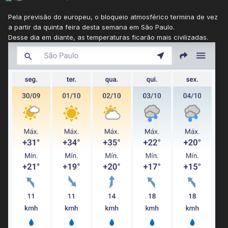
Pela previsão do europeu, o bloqueio atmosférico termina de vez
a partir da quinta feira desta semana em São Paulo.
Desse dia em diante, as temperaturas ficarão mais civilizadas.