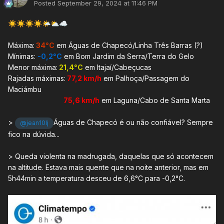
Posted
September 29, 2024 at 11:46 PM
☀️
☀️
☀️
☀️
🌤️
⛅
☁️
Máxima:
34
°C
em Águas de Chapecó/Linha Três Barras (?)
Mínimas:
-0,2°C
em Bom Jardim da Serra/Terra do Gelo
Menor máxima:
21,4°C
em Itajaí/Cabeçucas
Rajadas máximas:
77,2 km/h
em Palhoça/Passagem do
Maciámbu
75,6 km/h
em Laguna/Cabo de Santa Marta
>
Águas de Chapecó é ou não confiável? Sempre
@jean10lj
fico na dúvida...
> Queda violenta na madrugada, daquelas que só acontecem
na altitude. Estava mais quente que na noite anterior, mas em
5h44min a temperatura desceu de 6,6°C para -0,2°C.