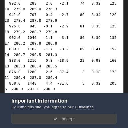
  992.0    283    2.0   -2.1     74   3.32    125     
10  275.8  285.0  276.3

  941.0    707    0.4   -2.7     80   3.34    120     
23  278.4  287.8  278.9

  925.0    845   -0.1   -2.9     81   3.35    125     
19  279.2  288.7  279.8

  902.0   1046   -1.1   -3.1     86   3.39    135     
17  280.2  289.8  280.8

  889.0   1162   -1.7   -3.2     89   3.41    152     
14  280.7  290.5  281.3

  883.0   1216    0.3  -18.9     22   0.98    160     
13  283.3  286.4  283.5

  876.0   1280    2.6  -37.4      3   0.18    173     
11  286.4  287.0  286.4

  858.0   1448    4.4  -31.6      5   0.32    205      
6  290.0  291.1  290.0

  850.0   1524    4.0  -22.0     13   0.78    220      
Important Information
4  290.3  292.9  290.5

  839.0   1630    3.4  -14.6     25   1.48    255      
By using this site, you agree to our
Guidelines
.
3  290.8  295.4  291.0

  828.0   1736    2.9  -15.6     24   1.37    290      
I accept
2  291.3  295.7  291.6
