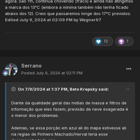
agora. São 11h, continua chovendo (fraco) e ainda não atingimos
a marca dos 13°C (embora a mínima também não tenha ficado
abaixo dos 12). Creio que passaremos longe dos 17°C previstos.
Edited
July 9, 2024 at 02:09 PM
by Wagner97
12
1
Serrano
Posted
July 9, 2024 at 02:11 PM
On 7/9/2024 at 1:37 PM,
Beto Krepsky
said:
Diante da qualidade geral das midias de massa e filtros de
informação que eles fazem, previsão de neve exagerada é
o menor dos problemas.
Ademas, se essa porção em azul ali do mapa estivesse ali
na regiao de Pinheiro Machado/Herval teria esse