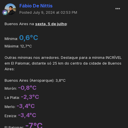
Fábio De Nittis
Posted
July 9, 2024 at 02:53 PM
Buenos Aires na
sexta, 5 de julho
:
0,6°C
Mínima:
Máxima: 12,7°C
Outras mínimas nos arredores. Destaque para a mínima INCRÍVEL
em El Palomar, distante só 25 km do centro da cidade de Buenos
Aires:
Buenos Aires (Aeroparque): 3,8°C
-0,8°C
Morón:
-2,3°C
La Plata:
-3,4°C
Merlo:
-3,4°C
Ezeiza:
-7°C
El Palomar: