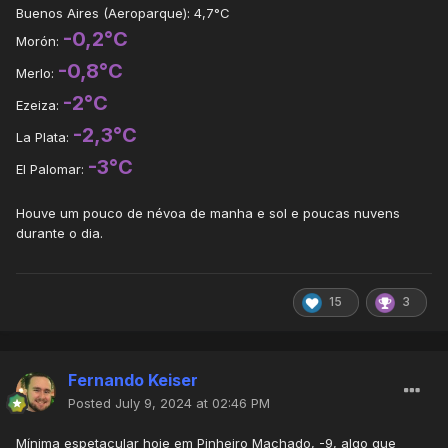
Buenos Aires (Aeroparque): 4,7°C
-0,2°C
Morón:
-0,8°C
Merlo:
-2°C
Ezeiza:
-2,3°C
La Plata:
-3°C
El Palomar:
Houve um pouco de névoa de manha e sol e poucas nuvens
durante o dia.
15
3
Fernando Keiser
Posted
July 9, 2024 at 02:46 PM
Mínima espetacular hoje em Pinheiro Machado, -9, algo que