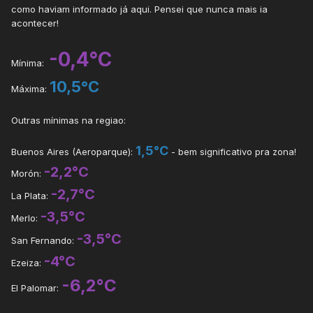
como haviam informado já aqui. Pensei que nunca mais ia
acontecer!
-0,4°C
Mínima:
10,5°C
Máxima:
Outras mínimas na regiao:
1,5°C
Buenos Aires (Aeroparque):
- bem significativo pra zona!
-2,2°C
Morón:
-2,7°C
La Plata:
-3,5°C
Merlo:
-3,5°C
San Fernando:
-4°C
Ezeiza:
-6,2°C
El Palomar: