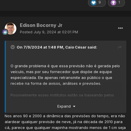
9
1
Edison Bocorny Jr
Posted
July 9, 2024 at 02:01 PM
On 7/9/2024 at 1:48 PM,
Caio César
said:
O grande problema é que essa previsão não é gerada pelo
veículo, mas por seu fornecedor que dispõe de equipe
especializada. Ele apenas retransmite ao público o que
recebe na forma de avisos, análises e previsões.
Possivelmente esses institutos estão se baseando pelos
mapas do europeu, sem aprofundar a análise nas demais
Expand
variáveis necessárias.
Nos anos 90 e 2000 a dinâmica das previsões do tempo, era não
E por falar no Euro, segue a insistência num evento nada
alardear qualquer previsão de neve, já na década de 2010 para
desprezível:
cá, parece que qualquer mapinha mostrando menos de 1 cm seja