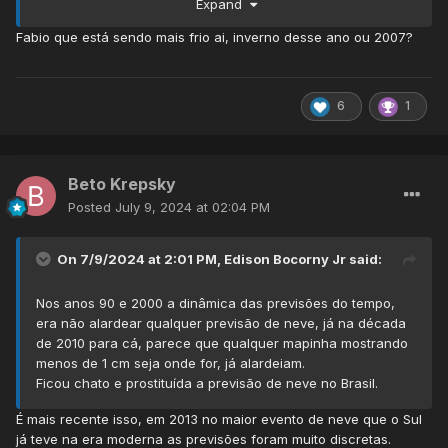
Expand
verao nos meus próximos posts.
Fabio que está sendo mais frio ai, inverno desse ano ou 2007?
6
1
Beto Krepsky
Posted
July 9, 2024 at 02:04 PM
On 7/9/2024 at 2:01 PM,
Edison Bocorny Jr
said:
Nos anos 90 e 2000 a dinâmica das previsões do tempo,
era não alardear qualquer previsão de neve, já na década
de 2010 para cá, parece que qualquer mapinha mostrando
menos de 1 cm seja onde for, já alardeiam.
Ficou chato e prostituída a previsão de neve no Brasil.
É mais recente isso, em 2013 no maior evento de neve que o Sul
já teve na era moderna as previsões foram muito discretas.