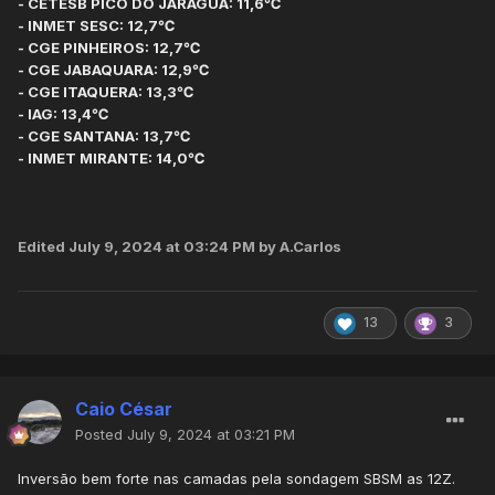
- CETESB PICO DO JARAGUÁ: 11,6℃
- INMET SESC: 12,7℃
- CGE PINHEIROS: 12,7℃
- CGE JABAQUARA: 12,9℃
- CGE ITAQUERA: 13,3℃
- IAG: 13,4℃
- CGE SANTANA: 13,7℃
- INMET MIRANTE: 14,0℃
Edited
July 9, 2024 at 03:24 PM
by A.Carlos
13
3
Caio César
Posted
July 9, 2024 at 03:21 PM
Inversão bem forte nas camadas pela sondagem SBSM as 12Z.