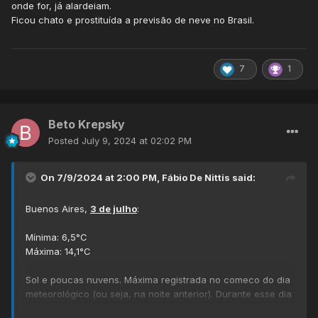
onde for, já alardeiam.
Ficou chato e prostituída a previsão de neve no Brasil.
7
1
Beto Krepsky
Posted
July 9, 2024 at 02:02 PM
On 7/9/2024 at 2:00 PM,
Fábio De Nittis
said:
Buenos Aires,
3 de julho
:
Mínima: 6,5°C
Máxima: 14,1°C
Sol e poucas nuvens. Máxima registrada no comeco do dia
meteorológico (ou seja, na noite anterior). Durante esse dia
nao passamos 12,5°C. A partir desse dia, muito frio, como