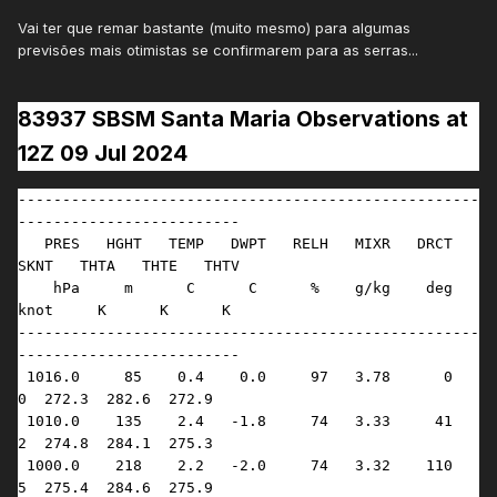
Vai ter que remar bastante (muito mesmo) para algumas
previsões mais otimistas se confirmarem para as serras...
83937 SBSM Santa Maria Observations at
12Z 09 Jul 2024
----------------------------------------------------
-------------------------

   PRES   HGHT   TEMP   DWPT   RELH   MIXR   DRCT   
SKNT   THTA   THTE   THTV

    hPa     m      C      C      %    g/kg    deg   
knot     K      K      K 

----------------------------------------------------
-------------------------

 1016.0     85    0.4    0.0     97   3.78      0      
0  272.3  282.6  272.9

 1010.0    135    2.4   -1.8     74   3.33     41      
2  274.8  284.1  275.3

 1000.0    218    2.2   -2.0     74   3.32    110      
5  275.4  284.6  275.9
