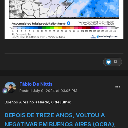
13
Fábio De Nittis
Posted
July 9, 2024 at 03:05 PM
Buenos Aires no
sábado, 6 de julho
:
DEPOIS DE TREZE ANOS, VOLTOU A
NEGATIVAR EM BUENOS AIRES (OCBA)
,