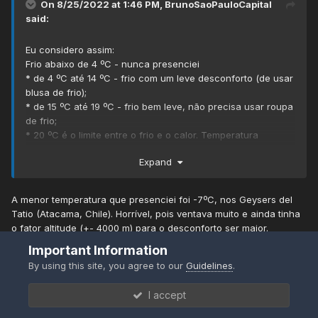
On 8/25/2022 at 1:46 PM,
BrunoSaoPauloCapital
said:
Eu considero assim:
Frio abaixo de 4 ºC - nunca presenciei
* de 4 ºC até 14 ºC - frio com um leve desconforto (de usar
blusa de frio);
* de 15 ºC até 19 ºC - frio bem leve, não precisa usar roupa
de frio;
* 20 ºC é o limite entre o frio e o calor. Temperatura
perfeita, que eu coloco no ar-condicionado;
Expand
* de 21 ºC a 24 ºC - perfeito para passear ao ar livre, andar
de bicicleta etc;
* de 25 ºC a 29 ºC - calor com um leve desconforto (bom
A menor temperatura que presenciei foi -7ºC, nos Geysers del
ficar em casa no ar-condicionado;
Tatio (Atacama, Chile). Horrível, pois ventava muito e ainda tinha
* 30 ºC a 38 ºC - Calor desconfortável (nunca peguei mais
o fator altitude (+- 4000 m) para o desconforto ser maior.
de 38 ºC).
Important Information
Já a maior temperatura foi aqui em Santos mesmo, 42ºC naquele
By using this site, you agree to our
Guidelines
.
tenebroso 2015.
I accept
Hoje, o dia começou quente com minima de 20,1ºC em Santos
(Boqueirão - CETESB). Temos alguma queda de temperatura e