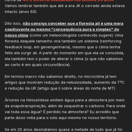
floresta não tenha influência, mas que outros fatores
Vamos lembrar também que até a era JK o cerrado ainda estava
podem, por exemplo, determinar se vai chover 950mm
intacto (anos 60).
(2014) ou 2300mm (2020), período que a variável
"amazônia" não foi alterada de forma significativa. Talvez
Dito isso,
não consigo conceber que a floresta alí é uma mera
também seja o caso de vocês e, em breve, voltarão a
coadjuvante ou mesmo "consequência pura e simples" do
observar temporadas de chuva mais satisfatórias.
nosso clima
(como um meteorologista conhecido sugere). Uma
floresta daquele tamanho vira também um sistema (reinforcing
feedback loop, em geoengenharia), mesmo que o clima tenha
feito ela surgir ali. A partir do momento em que ela se consolida,
ela também tem o poder de alterar o clima (o que não sabemos
ao certo é em quais circunstância).
Em termos macro não sabemos direito, no microclima já tem
artigos que mostram redução da nebulosidade, aumento da TºC
e redução da UR (artigo que li sobre áreas do norte de MT).
Árvores na fotossíntese emitem água para a atmosfera por meio
da evapotranspiração, além de sequestrar o carbono. Para onde
vai toda essa água? É perdido na atmosfera? Eu acredito que
parte disso volta para o solo aqui mesmo no nosso território.
Se em 20 anos desmatamos quase a metade de tudo que já foi