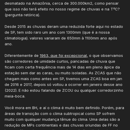
desmatado na Amazônia, cerca de 300.000km2, como pensar
que isso não terá efeito no nosso regime de chuvas e na TºC?
(pergunta retórica).
Desde 2015 as chuvas deram uma reduzida forte aqui no estado
de SP, tem sido raro um ano com 1300mm (que é a nossa
climatologia). valores variaram de 650mm à 1100mm ano após
ano.
Diferentemente de
1963, que foi excepcional,
o que observamos
são corredores de umidade curtos, pancadas de chuva que
ficam com certa frequência mais de 14 dias em pleno ápice da
estação sem dar as caras, ou muito isoladas. As ZCAS que não
chegam mais como antes em SP, tivemos uma ZCAS boa em jan
de 2016 e 2017, depois só voltou a ocorrer em janeiro desse ano
(2022). E não estou falando de ZCOU ou qualquer corredorzinho
meia-boca.
Você mora em BH, e aí o clima é muito bem definido. Porém, para
áreas de transição com o clima subtropical como SP sofrem
muito com qualquer mudança tênue do clima. Uma delas são a
redução de MPs continentais e das chuvas oriundas de FF no