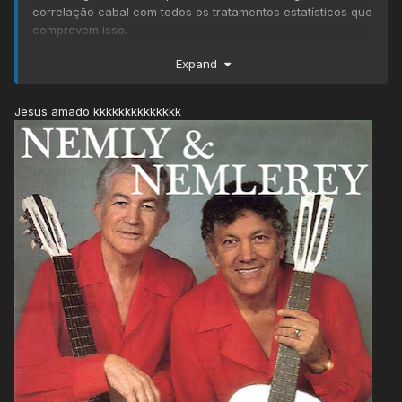
correlação cabal com todos os tratamentos estatísticos que
comprovem isso.
Expand
O que sabemos é da relação da cordilheira dos Andes que
canalizam os famosos rios voadores para o cone sul, e por
esse motivo o sudeste não é um semi-árido com se observa
Jesus amado kkkkkkkkkkkkkk
nos demais continente nas regiões dos trópicos. Então
existe aí uma variável topográfica muito relevante.
Há de se considerar também a superfície dos oceanos,
correntes marítimas, ciclos solares, erupções vulcânicas,
composição de gases e aerossóis... enfim, sob essa ótica a
variável Amazônia até parece bem pequena né.
A questão é que
não dá para ignorar quando você tem
por exemplo 10% de todo o território nacional desmatado
só entre 1985 e 2019*
(aí entra não só a Amazônia, mas o
cerrado e caatinga). Só a
Amazônia já perdeu 17% de toda
sua cobertura
, cerca de
40% disso foi desmatado nos
últimos 20 anos*
. Vamos lembrar também que até a era JK
o cerrado ainda estava intacto (anos 60).