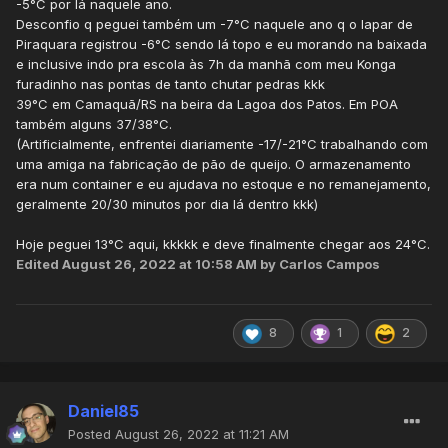
-5°C por lá naquele ano.
Desconfio q peguei também um -7°C naquele ano q o Iapar de
Piraquara registrou -6°C sendo lá topo e eu morando na baixada
e inclusive indo pra escola às 7h da manhã com meu Konga
furadinho nas pontas de tanto chutar pedras kkk
39°C em Camaquã/RS na beira da Lagoa dos Patos. Em POA
também alguns 37/38°C.
(Artificialmente, enfrentei diariamente -17/-21°C trabalhando com
uma amiga na fabricação de pão de queijo. O armazenamento
era num container e eu ajudava no estoque e no remanejamento,
geralmente 20/30 minutos por dia lá dentro kkk)
Hoje peguei 13°C aqui, kkkkk e deve finalmente chegar aos 24°C.
Edited
August 26, 2022 at 10:58 AM
by Carlos Campos
8
1
2
Daniel85
Posted
August 26, 2022 at 11:21 AM