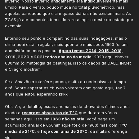
inverno. Nosso inverno antigamente era indiscutivelmente mais
úmido. Para o verão, pouco muda no total pluviométrico, mas
aquelas pancadas que eram quase diárias não existem mais. As
ZCAS já até comentei, tem sido raro atingir o oeste do estado por
exemplo.
Entendo seu ponto e compartilho das suas indagações, mas o
clima aqui está irregular, mais quente e mais seco. 1963 foi um
ano histórico, mas passou.
Agora temos 2014, 2015, 2018,
2019, 2020 e 2021 todos abaixo da média
, 2020 aqui choveu
680mm (climatologia da caatinga). Isso os dados da DAEE, INMet
e Ciiagro mostram.
Se a Amazônia interfere pouco, muito ou nada nisso, o tempo
dirá. Sobre esperar as chuvas voltarem com gosto aqui, faz 7
anos que estou esperando kkkk.
Obs: Ah, e detalhe, essas anomalias de chuva dos últimos anos
aliada a
recordes absolutos de TºC
que duraram várias
semanas aqui. Isso em
1963 não existia
. Você pega um
acumulado anual de 650mm (que foi o de 1963) mas com
TºC
média de 21ºC
, e
hoje com uma de 23ºC
, dá muita diferença
viu.