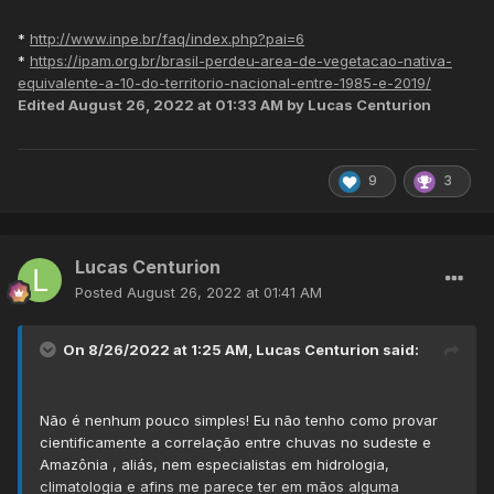
*
http://www.inpe.br/faq/index.php?pai=6
*
https://ipam.org.br/brasil-perdeu-area-de-vegetacao-nativa-
equivalente-a-10-do-territorio-nacional-entre-1985-e-2019/
Edited
August 26, 2022 at 01:33 AM
by Lucas Centurion
9
3
Lucas Centurion
Posted
August 26, 2022 at 01:41 AM
On 8/26/2022 at 1:25 AM,
Lucas Centurion
said:
Não é nenhum pouco simples! Eu não tenho como provar
cientificamente a correlação entre chuvas no sudeste e
Amazônia , aliás, nem especialistas em hidrologia,
climatologia e afins me parece ter em mãos alguma