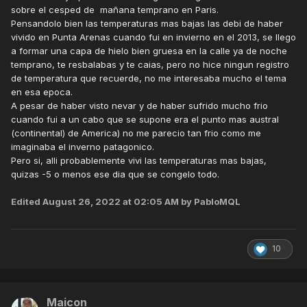
oriundas de FF no inverno. Nosso inverno antigamente era
sobre el cesped de mañana temprano en Paris.
indiscutivelmente mais úmido. Para o verão, pouco muda no
Pensandolo bien las temperaturas mas bajas las debi de haber
total pluviométrico, mas aquelas pancadas que eram quase
vivido en Punta Arenas cuando fui en invierno en el 2013, se llego
diárias não existem mais. As ZCAS já até comentei, tem sido
a formar una capa de hielo bien gruesa en la calle ya de noche
raro atingir o oeste do estado por exemplo.
temprano, te resbalabas y te caias, pero no hice ningun registro
de temperatura que recuerde, no me interesaba mucho el tema
Entendo seu ponto e compartilho das suas indagações,
en esa epoca.
mas o clima aqui está irregular, mais quente e mais seco.
A pesar de haber visto nevar y de haber sufrido mucho frio
1963 foi um ano histórico, mas passou.
Agora temos 2014,
cuando fui a un cabo que se supone era el punto mas austral
2015, 2018, 2019, 2020 e 2021 todos abaixo da média
,
(continental) de America) no me parecio tan frio como me
2020 aqui choveu 680mm (climatologia da caatinga). Isso
imaginaba el inverno patagonico.
os dados da DAEE, INMet e Ciiagro mostram.
Pero si, alli probablemente vivi las temperaturas mas bajas,
quizas -5 o menos ese dia que se congelo todo.
Se a Amazônia interfere pouco, muito ou nada nisso, o
tempo dirá. Sobre esperar as chuvas voltarem com gosto
Edited
August 26, 2022 at 02:05 AM
by PabloMQL
aqui, faz 7 anos que estou esperando kkkk.
Obs: Ah, e detalhe, essas anomalias de chuva dos últimos
10
anos aliada a
recordes absolutos de TºC
que duraram
várias semanas aqui. Isso em
1963 não existia
. Você pega
um acumulado anual de 650mm (que foi o de 1963) mas
com
TºC média de 21ºC
, e
hoje com uma de 23ºC
, dá
Maicon