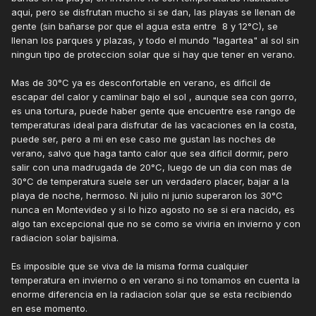
aqui, pero se disfrutan mucho si se dan, las playas se llenan de
gente (sin bañarse por que el agua esta entre 8 y 12°C), se
llenan los parques y plazas, y todo el mundo "lagartea" al sol sin
ningun tipo de proteccion solar que si hay que tener en verano.
Mas de 30°C ya es desconfortable en verano, es dificil de
escapar del calor y camlinar bajo el sol , aunque sea con gorro,
es una tortura, puede haber gente que encuentre ese rango de
temperaturas ideal para disfrutar de las vacaciones en la costa,
puede ser, pero a mi en ese caso me gustan las noches de
verano, salvo que haga tanto calor que sea dificil dormir, pero
salir con una madrugada de 20°C, luego de un dia con mas de
30°C de temperatura suele ser un verdadero placer, bajar a la
playa de noche, hermoso. Ni julio ni junio superaron los 30°C
nunca en Montevideo y si lo hizo agosto no se si era nacido, es
algo tan excepcional que no se como se viviria en invierno y con
radiacion solar bajisima.
Es imposible que se viva de la misma forma cualquier
temperatura en invierno o en verano si no tomamos en cuenta la
enorme diferencia en la radiacion solar que se esta recibiendo
en ese momento.