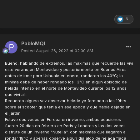
pensar que isso não terá efeito no nosso regime de chuvas
e na TºC? (pergunta retórica).
6
Desde 2015 as chuvas deram uma reduzida forte aqui no
estado de SP, tem sido raro um ano com 1300mm (que é a
nossa climatologia). valores variaram de 650mm à 1100mm
ano após ano.
PabloMQL
Posted
August 26, 2022 at 02:00 AM
Diferentemente de
1963, que foi excepcional,
o que
observamos são corredores de umidade curtos, pancadas
Bueno, hablando de extremos, las maximas que recuerde las vivi
de chuva que ficam com certa frequência mais de 14 dias
este verano,en Montevideo y posteriormente en Buenos Aires
em pleno ápice da estação sem dar as caras, ou muito
antes de irme para Ushuaia en enero, rondaron los 40°C; la
isoladas. As ZCAS que não chegam mais como antes em
minima debe de haber rondado los -3°C en algun episodio de
SP, tivemos uma ZCAS boa em jan de 2016 e 2017, depois
helada intenso en el norte de Montevideo durante los 12 años
só voltou a ocorrer em janeiro desse ano (2022). E não
que vivi alli.
estou falando de ZCOU ou qualquer corredorzinho meia-
Recuerdo alguna vez observar helada ya formada a las 19hrs
boca.
sobre el scooter que tenia en esa epoca y que habia dejado en
el jardin.
Você mora em BH, e aí o clima é muito bem definido. Porém,
Estuve dos veces en Europa en invierno, ambas ocasiones
para áreas de transição com o clima subtropical como SP
fueron 20 dias en febrero en Paris y Londres y las dos veces
sofrem muito com qualquer mudança tênue do clima. Uma
disfrute de un invierno "Nutella", con maximas que llegaron a
delas são a redução de MPs continentais e das chuvas
rondar 18°C y apenas observe algun dia algo de helada flaca