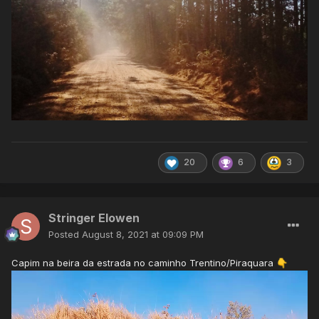
20
6
3
Stringer Elowen
Posted
August 8, 2021 at 09:09 PM
Capim na beira da estrada no caminho Trentino/Piraquara
👇