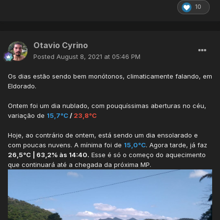
10
Otavio Cyrino
Posted
August 8, 2021 at 05:46 PM
Os dias estão sendo bem monótonos, climaticamente falando, em
Eldorado.
Ontem foi um dia nublado, com pouquíssimas aberturas no céu,
variação de
15,7°C
/
23,8°C
Hoje, ao contrário de ontem, está sendo um dia ensolarado e
com poucas nuvens. A mínima foi de
15,0°C
. Agora tarde, já faz
26,5°C | 63,2% às 14:40.
Esse é só o começo do aquecimento
que continuará até a chegada da próxima MP.