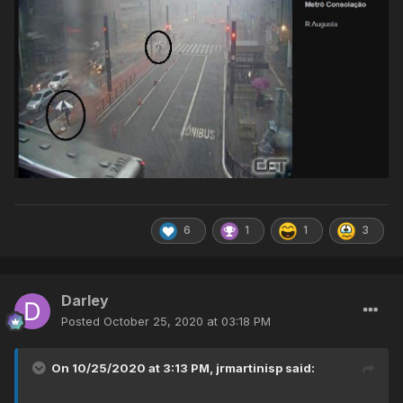
6
1
1
3
Darley
Posted
October 25, 2020 at 03:18 PM
On 10/25/2020 at 3:13 PM,
jrmartinisp
said: