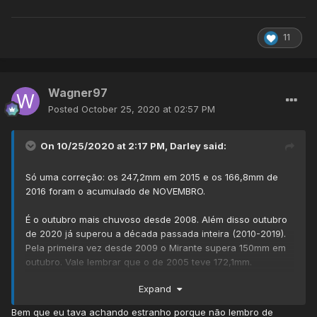
11
Wagner97
Posted
October 25, 2020 at 02:57 PM
On 10/25/2020 at 2:17 PM,
Darley
said:
Só uma correção: os 247,2mm em 2015 e os 166,8mm de
2016 foram o acumulado de NOVEMBRO.
É o outubro mais chuvoso desde 2008. Além disso outubro
de 2020 já superou a década passada inteira (2010-2019).
Pela primeira vez desde 2009 o Mirante supera 150mm em
outubro. Vale lembrar que o de 2005 teve 172,1mm.
Expand
Outro detalhe: desde a última segunda, o Mirante
acumulou
111,6mm,
o que significa que em menos de uma
Bem que eu tava achando estranho porque não lembro de