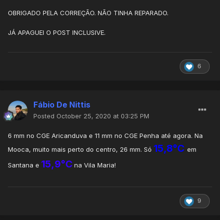
semana choveu praticamente o mês inteiro apenas neste
OBRIGADO PELA CORREÇÃO. NÃO TINHA REPARADO.
período.
JÁ APAGUEI O POST INCLUSIVE.
6
Fábio De Nittis
Posted
October 25, 2020 at 03:25 PM
6 mm no CGE Aricanduva e 11 mm no CGE Penha até agora. Na
15,8°C
Mooca, muito mais perto do centro, 26 mm. Só
em
15,9°C
Santana e
na Vila Maria!
9