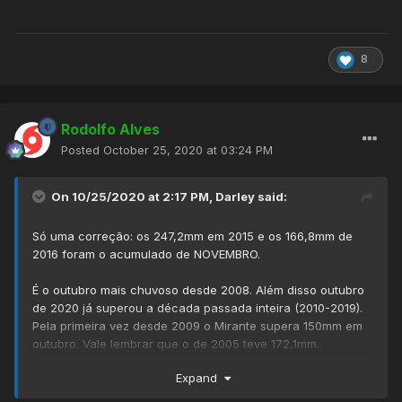
8
Rodolfo Alves
Posted
October 25, 2020 at 03:24 PM
On 10/25/2020 at 2:17 PM,
Darley
said:
Só uma correção: os 247,2mm em 2015 e os 166,8mm de
2016 foram o acumulado de NOVEMBRO.
É o outubro mais chuvoso desde 2008. Além disso outubro
de 2020 já superou a década passada inteira (2010-2019).
Pela primeira vez desde 2009 o Mirante supera 150mm em
outubro. Vale lembrar que o de 2005 teve 172,1mm.
Expand
Outro detalhe: desde a última segunda, o Mirante
acumulou
111,6mm,
o que significa que em menos de uma