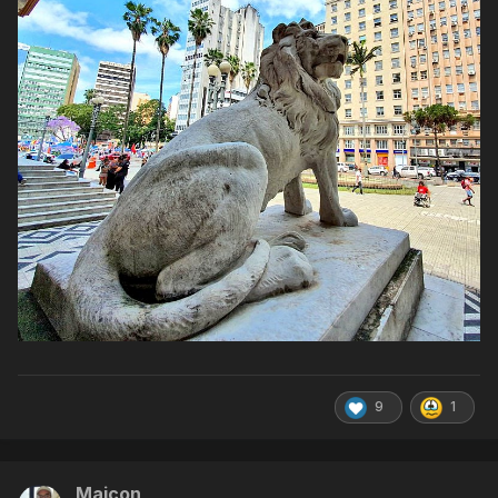
9
1
Maicon