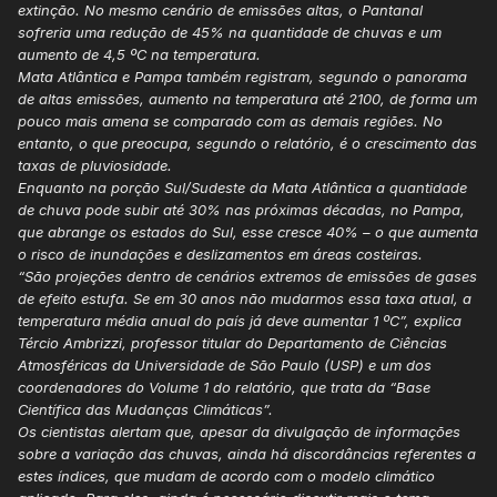
extinção. No mesmo cenário de emissões altas, o Pantanal
sofreria uma redução de 45% na quantidade de chuvas e um
aumento de 4,5 ºC na temperatura.
Mata Atlântica e Pampa também registram, segundo o panorama
de altas emissões, aumento na temperatura até 2100, de forma um
pouco mais amena se comparado com as demais regiões. No
entanto, o que preocupa, segundo o relatório, é o crescimento das
taxas de pluviosidade.
Enquanto na porção Sul/Sudeste da Mata Atlântica a quantidade
de chuva pode subir até 30% nas próximas décadas, no Pampa,
que abrange os estados do Sul, esse cresce 40% – o que aumenta
o risco de inundações e deslizamentos em áreas costeiras.
“São projeções dentro de cenários extremos de emissões de gases
de efeito estufa. Se em 30 anos não mudarmos essa taxa atual, a
temperatura média anual do país já deve aumentar 1 ºC”, explica
Tércio Ambrizzi, professor titular do Departamento de Ciências
Atmosféricas da Universidade de São Paulo (USP) e um dos
coordenadores do Volume 1 do relatório, que trata da “Base
Científica das Mudanças Climáticas”.
Os cientistas alertam que, apesar da divulgação de informações
sobre a variação das chuvas, ainda há discordâncias referentes a
estes índices, que mudam de acordo com o modelo climático