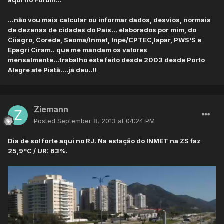
aqui no Fórum...
...não vou mais calcular ou informar dados, desvios, normais
de dezenas de cidades do País... elaborados por mim, do
Ciiagro, Corede, Seoma/Inmet, Inpe/CPTEC,Iapar, PWS'S e
Epagri Ciram.. que me mandam os valores
mensalmente...trabalho este feito desde 2003 desde Porto
Alegre até Piatã....já deu..!!
Ziemann
Posted
September 8, 2013 at 04:24 PM
Dia de sol forte aqui no RJ. Na estação do INMET na ZS faz
25,9ºC / UR: 63%.