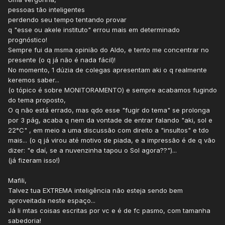
pessoas tão inteligentes
perdendo seu tempo tentando provar
q "esse ou akele instituto" errou mais em determinado
prognóstico!
Sempre fui da msma opinião do Aldo, e tento me concentrar no
presente (o q já não é nada fácil)!
No momento, 1 dúzia de colegas apresentam aki o q realmente
keremos saber...
(o tópico é sobre MONITORAMENTO) e sempre acabamos fugindo
do tema proposto,
O q não está errado, mas qdo esse "fugir do tema" se prolonga
por 3 pág, acaba q nem da vontade de entrar falando "aki, sol e
22°C" , em meio a uma discussão com direito a "insultos" e tdo
mais... (o q já virou até motivo de piada, e a impressão é de q vão
dizer: "e daí, se a nuvenzinha tapou o Sol agora??")...
(já fizeram isso!)
Mafili,
Talvez tua EXTREMA inteligência não esteja sendo bem
aproveitada neste espaço...
Já li mtas coisas escritas por vc e é de fc pasmo, com tamanha
sabedoria!