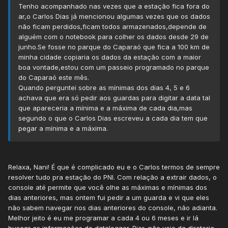
Tenho acompanhado nas vezes que a estação fica fora do
ar,o Carlos Dias já mencionou algumas vezes que os dados
não ficam perdidos,ficam todos armazenados,depende de
alguém com o notebook para colher os dados desde 29 de
junho.Se fosse no parque do Caparaó que fica a 100 km de
minha cidade copiaria os dados da estação com a maior
boa vontade,estou com um passeio programado no parque
do Caparaó este mês.
Quando perguntei sobre as mínimas dos dias 4, 5 e 6
achava que era só pedir aos guardas para digitar a data tal
que apareceria a mínima e a máxima de cada dia,mas
segundo o que o Carlos Dias escreveu a cada dia tem que
pegar a mínima e a máxima.
Relaxa, Nani! É que é complicado eu e o Carlos termos de sempre
resolver tudo pra estação do PNI. Com relação a extrair dados, o
console até permite que você olhe as máximas e mínimas dos
dias anteriores, mas ontem fui pedir a um guarda e vi que eles
não sabem navegar nos dias anteriores do console, não adianta.
Melhor jeito é eu me programar a cada 4 ou 6 meses e ir lá