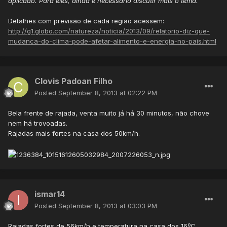
aplicado. Para eles, ainda é necessário discutir mais o tema.
Detalhes com previsão de cada região acessem:
http://g1.globo.com/natureza/noticia/2013/09/relatorio-diz-que-
mudanca-do-clima-pode-afetar-alimento-e-energia-no-pais.html
Clovis Padoan Filho
Posted
September 8, 2013 at 02:22 PM
Bela frente de rajada, venta muito já há 30 minutos, não chove
nem há trovoadas.
Rajadas mais fortes na casa dos 50km/h.
ismar14
Posted
September 8, 2013 at 03:03 PM
Rajadas fortes de 56km/h e temperatura na casa dos 16ºC.