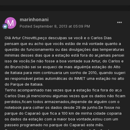
marinhonani
Posted
September 8, 2013 at 05:09 PM
Olá Artur Chiovitti,peço desculpas se você e o Carlos Dias
pensam que eu acho que vocês estão de má vontade quanto a
questão do funcionamento ou das divulgações das temperaturas
mínimas desses dias que a estação está fora do ar,jamais pensei
isso de vocês.Se não fosse a boa vontade sua Artur, do Carlos e
do Bruno(não sei se esqueci de mais alguém)a estação do Alto
de Itatiaia para mim continuaria um sonho de 2010, quando sugeri
ao responsável pelas automáticas do INMET uma estação no alto
do Parque de Itatiaia.
Tenho acompanhado nas vezes que a estação fica fora do ar,o
Carlos Dias já mencionou algumas vezes que os dados não ficam
perdidos,ficam todos armazenados,depende de alguém com o
notebook para colher os dados desde 29 de junho.Se fosse no
parque do Caparaó que fica a 100 km de minha cidade copiaria
os dados da estação com a maior boa vontade,estou com um
passeio programado no parque do Caparaó este mês.