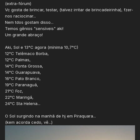
(extra-fórum)
Vc gosta de brincar, testar, (talvez irritar de brincadeirinha), fzer-
nos raciocinar...
Nem tdos gostam disso...
Temos gênios "sensíveis" aki!
Um grande abraço!
Aki, Sol e 13°C agora (mínima 10,7°C)
12°C Telêmaco Borba,
12°C Palmas,
14°C Ponta Grossa,
14°C Guarapuava,
16°C Pato Branco,
19°C Paranaguá,
21°C Foz,
22°C Maringá,
24°C Sta Helena...
O Sol surgindo na manhã de hj em Piraquara...
(kem acorda cedo, vê...)