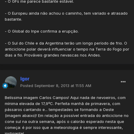
- O GFs me parece bastante estável.
- O Europeu ainda não achou o caminho, tem variado e atrasado
bastante.
- O Global do Inpe confirma a erupção.
- O Sul do Chile e da Argentina terão um longo período de frio. O
anticiclone polar deverá influenciar o tempo na Terra do Fogo por
dias a fio. Prováveis grandes nevascas nos Andes.
Igor
Posted
September 8, 2013 at 11:55 AM
Belíssima imagem Carlos Campos! Aqui nada de nevoeiros, com
mínima elevada de 17,9ºC. Perfeita manhã de primavera, com
pássaros cantando e... tempestades se formando a Oeste
(imagem abaixo)! Em relação a possível entrada do anticiclone no
cone sul na outra semana, após o calorão esperado nesta que
começa: é por isso que a meteorologia é sempre interessante,
instigante!