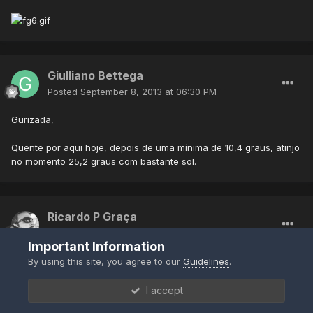
Giulliano Bettega
Posted
September 8, 2013 at 06:30 PM
Gurizada,
Quente por aqui hoje, depois de uma mínima de 10,4 graus, atinjo
no momento 25,2 graus com bastante sol.
Ricardo P Graça
Posted
September 8, 2013 at 07:05 PM
Important Information
Boa tarde!
By using this site, you agree to our
Guidelines
.
Temp. mínima: 15.6C
Temp. máxima: 28.0C.
I accept
Muito sol por aqui hoje, agora tenho céu claro e 26.9C.