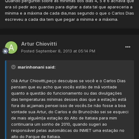
Quando perguntei sobre as mínimas dos dias 4, 5 e 6 achava que
era só pedir aos guardas para digitar a data tal que apareceria a
mínima e a máxima de cada dia,mas segundo o que o Carlos Dias
escreveu a cada dia tem que pegar a mínima e a máxima.
Artur Chiovitti
Posted
September 8, 2013 at 05:14 PM
marinhonani said:
Olá Artur Chiovitti,peço desculpas se você e o Carlos Dias
pensam que eu acho que vocês estão de má vontade
quanto a questão do funcionamento ou das divulgações
das temperaturas mínimas desses dias que a estação está
fora do ar,jamais pensei isso de vocês.Se não fosse a boa
vontade sua Artur, do Carlos e do Bruno(não sei se esqueci
de mais alguém)a estação do Alto de Itatiaia para mim
continuaria um sonho de 2010, quando sugeri ao
responsável pelas automáticas do INMET uma estação no
alto do Parque de Itatiaia.