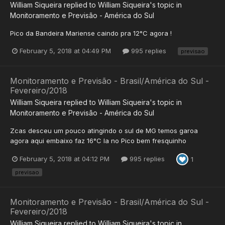
William Siqueira
replied to
William Siqueira
's topic in
Monitoramento e Previsão - América do Sul
Pico da Bandeira Mariense caindo pra 12°C agora !
February 5, 2018 at 04:49 PM
995 replies
previsao
Monitoramento e Previsão - Brasil/América do Sul -
Fevereiro/2018
William Siqueira
replied to
William Siqueira
's topic in
Monitoramento e Previsão - América do Sul
Zcas desceu um pouco atingindo o sul de MG temos garoa
agora aqui embaixo faz 16°C la no Pico bem fresquinho
February 5, 2018 at 04:12 PM
995 replies
1
previsao
Monitoramento e Previsão - Brasil/América do Sul -
Fevereiro/2018
William Siqueira
replied to
William Siqueira
's topic in