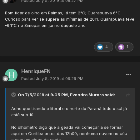
Posted
July 5, 2019 at 09:27 PM
Bom ficar de olho em Palmas, já tem 2°C; Guarapuava 6°C.
Curioso para ver se supera as mínimas de 2011, Guarapuava teve
-6,1°C no Simepar em junho daquele ano.
4
1
HenriqueFN
Posted
July 5, 2019 at 09:29 PM
On 7/5/2019 at 9:05 PM,
Evandro Muraro
said:
Acho que tirando o litoral e o norte do Paraná todo o sul já
está sub 10.
No olhômetro digo que a geada vai começar a se formar
aqui em Curitiba antes das 12h00, nenhuma nuvem no céu
e sem um pingo de vento.