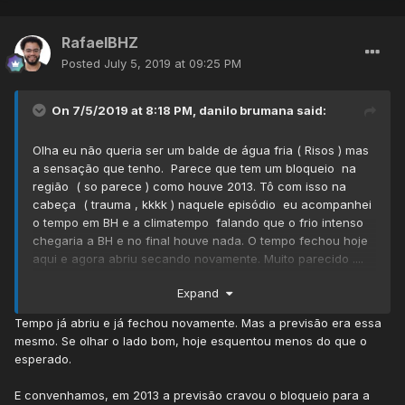
RafaelBHZ
Posted
July 5, 2019 at 09:25 PM
On 7/5/2019 at 8:18 PM,
danilo brumana
said:
Olha eu não queria ser um balde de água fria ( Risos ) mas
a sensação que tenho. Parece que tem um bloqueio na
região ( so parece ) como houve 2013. Tô com isso na
cabeça ( trauma , kkkk ) naquele episódio eu acompanhei
o tempo em BH e a climatempo falando que o frio intenso
chegaria a BH e no final houve nada. O tempo fechou hoje
aqui e agora abriu secando novamente. Muito parecido ....
gente me perdoe , mas vou esperar amanhã a tarde,
Expand
domingo adiante. Risos
Tempo já abriu e já fechou novamente. Mas a previsão era essa
8 , 9 graus na convencional , pampulhà ou cercadinho
mesmo. Se olhar o lado bom, hoje esquentou menos do que o
são temperaturas faceis de fazer.
esperado.
Eu espero algo menor que isso.por isso joguei a toalha pra
E convenhamos, em 2013 a previsão cravou o bloqueio para a
qualquer previsão. Risos