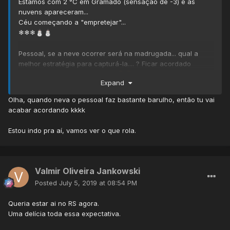
Estamos com 2 °C em Gramado (sensação de -3) e as
nuvens apareceram...
Céu começando a "empretejar"...
❄❄❄
⛄
⛄
Pessoal, se a neve ocorrer será na madrugada... qual a
melhor estratégia para capturá-la.... ? Ficar acordado
durante toda a madrugada ??
😅
😅
Expand
Olha, quando neva o pessoal faz bastante barulho, então tu vai
acabar acordando kkkk
Estou indo pra aí, vamos ver o que rola.
Valmir Oliveira Jankowski
Posted
July 5, 2019 at 08:54 PM
Queria estar ai no RS agora.
Uma delícia toda essa expectativa.