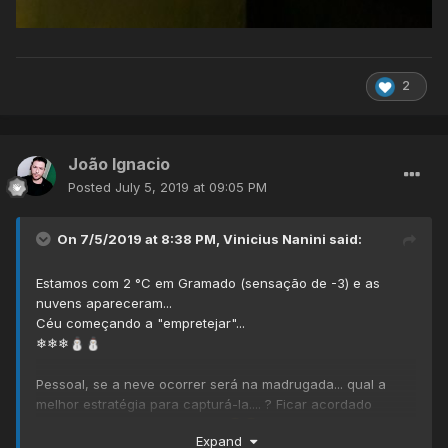
2
João Ignacio
Posted
July 5, 2019 at 09:05 PM
On 7/5/2019 at 8:38 PM,
Vinicius Nanini
said:
Estamos com 2 °C em Gramado (sensação de -3) e as
nuvens apareceram...
Céu começando a "empretejar"...
❄❄❄
⛄
⛄
Pessoal, se a neve ocorrer será na madrugada... qual a
melhor estratégia para capturá-la.... ? Ficar acordado
durante toda a madrugada ??
😅
😅
Expand