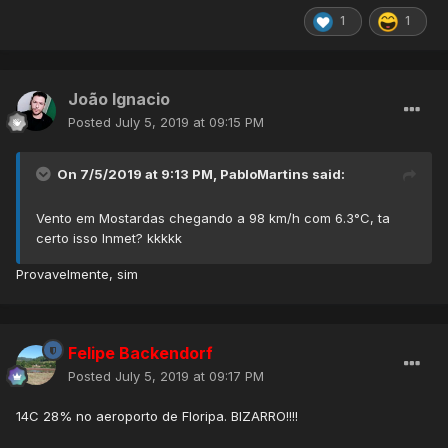
1
1
João Ignacio
Posted
July 5, 2019 at 09:15 PM
On 7/5/2019 at 9:13 PM,
PabloMartins
said:
Vento em Mostardas chegando a 98 km/h com 6.3°C, ta
certo isso Inmet? kkkkk
Provavelmente, sim
Felipe Backendorf
Posted
July 5, 2019 at 09:17 PM
14C 28% no aeroporto de Floripa. BIZARRO!!!!