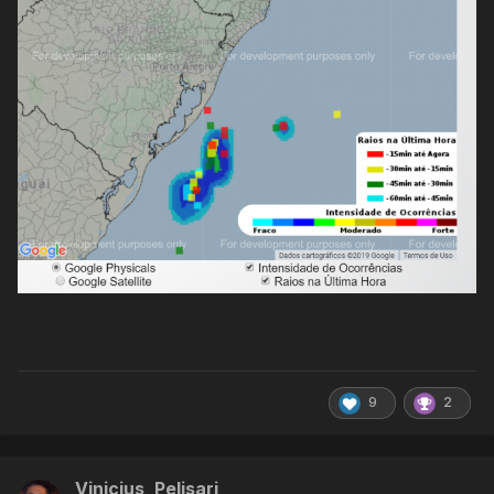
9
2
Vinicius_Pelisari