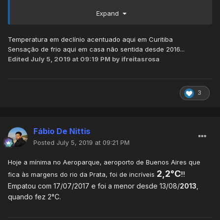
Eu que detesto frio estou achando super agradável o dia.
Expand
Temperatura em declínio acentuado aqui em Curitiba
Sensação de frio aqui em casa não sentida desde 2016...
Edited
July 5, 2019 at 09:19 PM
by ifreitasrosa
3
Fábio De Nittis
Posted
July 5, 2019 at 09:21 PM
Hoje a mínima no Aeroparque, aeroporto de Buenos Aires que
2,2°C
!!!
fica às margens do rio da Prata, foi de incríveis
Empatou com 17/07/2017 e foi a menor desde 13/08/
2013
,
quando fez 2°C.