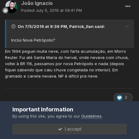
João Ignacio
Posted
July 5, 2019 at 09:41 PM
On 7/5/2019 at 9:36 PM,
Patrick_Ilan
said:
Inclui Nova Petrópolis?
Em 1994 peguei muita neve, com farta acumulação, em Morro
Reuter. Fui até Santa Maria do herval, onde nevava com chuva,
voltei à BR 116, passamos por nova Petrópolis e nada (depois
fiquei sabendo que caiu chuva congelada no interior). Em
gramado e canela nevava. NP é difícil pra neve.
2
Important Information
By using this site, you agree to our
Guidelines
.
woody82
I accept
Posted
July 5, 2019 at 09:42 PM