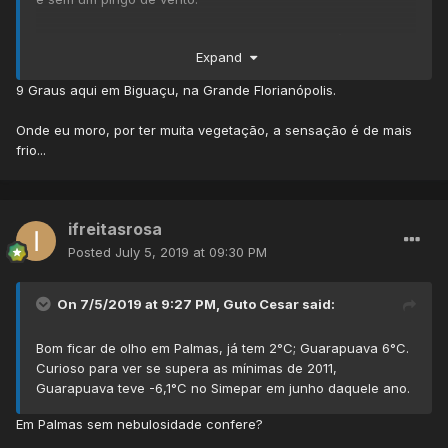
Eu que detesto frio estou achando super agradável o dia.
Expand
9 Graus aqui em Biguaçu, na Grande Florianópolis.
Onde eu moro, por ter muita vegetação, a sensação é de mais
frio...
ifreitasrosa
Posted
July 5, 2019 at 09:30 PM
On 7/5/2019 at 9:27 PM,
Guto Cesar
said:
Bom ficar de olho em Palmas, já tem 2°C; Guarapuava 6°C.
Curioso para ver se supera as mínimas de 2011,
Guarapuava teve -6,1°C no Simepar em junho daquele ano.
Em Palmas sem nebulosidade confere?