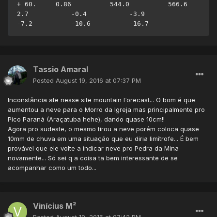
+ 60.     0.86          544.0          566.6            
2.7           -0.4           -3.9           
-7.2          -10.6          -16.7
Tassio Amaral
Posted
August 19, 2016 at 07:37 PM
Inconstância ate nesse site mountain Forecast... O bom é que
aumentou a neve para o Morro da Igreja mas principalmente pro
Pico Paraná (Araçatuba hehe), dando quase 10cm!!
Agora pro sudeste, o mesmo tirou a neve porém coloca quase
10mm de chuva em uma situação que eu diria limítrofe... É bem
provável que ele volte a indicar neve pro Pedra da Mina
novamente... Só sei q a coisa ta bem interessante de se
acompanhar como um todo...
Vinícius M²