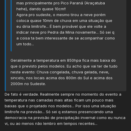
mas principalmente pro Pico Paraná (Araçatuba
hehe), dando quase 10cm!!
Agora pro sudeste, o mesmo tirou a neve porém
coloca quase 10mm de chuva em uma situação que
eu diria limítrofe... É bem provável que ele volte a
indicar neve pro Pedra da Mina novamente... Só sei q
a coisa ta bem interessante de se acompanhar como
um todo...
Geralmente a temperatura em 850hpa fica mais baixa do
que o previsto pelos modelos. Eu acho que vai ter de tudo
neste evento: Chuva congelada, chuva gelada, neve,
sincelo, nos locais acima dos 800m do Sul e acima dos
2000m no Sudeste.
De fato é verdade. Realmente sempre no momento do evento a
temperatura nas camadas mais altas ficam um pouco mais
baixas que o projetado nos modelos... Por isso uma situação
limítrofe na previsão... Só sei q estamos presenciando uma
democracia na previsão de precipitação invernal como eu nunca
vi, ou ao menos não lembro em tempos recentes...