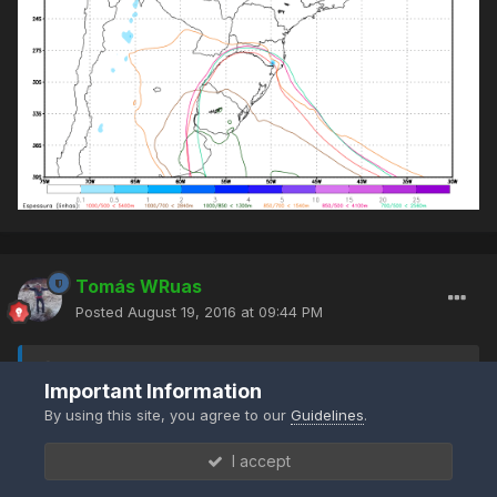
Tomás WRuas
Posted
August 19, 2016 at 09:44 PM
deividbecker said:
Important Information
By using this site, you agree to our
Guidelines
.
Tomás WRuas said:
I accept
Alguém tem um mapa de temp. em 850hPa da