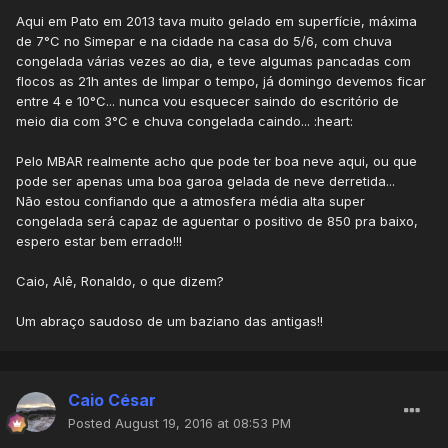
Aqui em Pato em 2013 tava muito gelado em superfície, máxima
de 7°C no Simepar e na cidade na casa do 5/6, com chuva
congelada várias vezes ao dia, e teve algumas pancadas com
flocos as 21h antes de limpar o tempo, já domingo devemos ficar
entre 4 e 10°C... nunca vou esquecer saindo do escritório de
meio dia com 3°C e chuva congelada caindo... :heart:
Pelo MBAR realmente acho que pode ter boa neve aqui, ou que
pode ser apenas uma boa garoa gelada de neve derretida...
Não estou confiando que a atmosfera média alta super
congelada será capaz de aguentar o positivo de 850 pra baixo,
espero estar bem errado!!!
Caio, Alê, Ronaldo, o que dizem?
Um abraço saudoso de um baziano das antigas!!
Caio César
Posted
August 19, 2016 at 08:53 PM