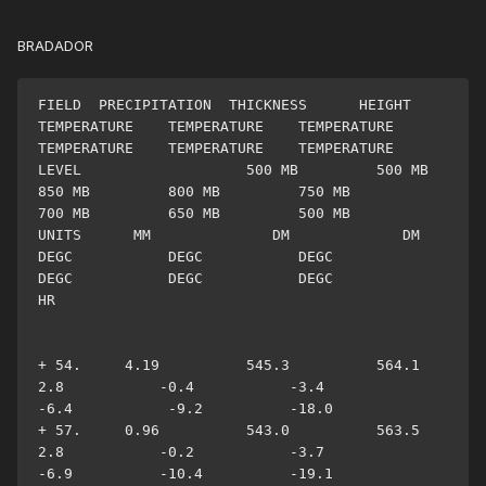
BRADADOR
FIELD  PRECIPITATION  THICKNESS      HEIGHT         
TEMPERATURE    TEMPERATURE    TEMPERATURE    
TEMPERATURE    TEMPERATURE    TEMPERATURE   

LEVEL                   500 MB         500 MB         
850 MB         800 MB         750 MB         
700 MB         650 MB         500 MB 

UNITS      MM              DM             DM            
DEGC           DEGC           DEGC           
DEGC           DEGC           DEGC 

HR

+ 54.     4.19          545.3          564.1            
2.8           -0.4           -3.4           
-6.4           -9.2          -18.0

+ 57.     0.96          543.0          563.5            
2.8           -0.2           -3.7           
-6.9          -10.4          -19.1
