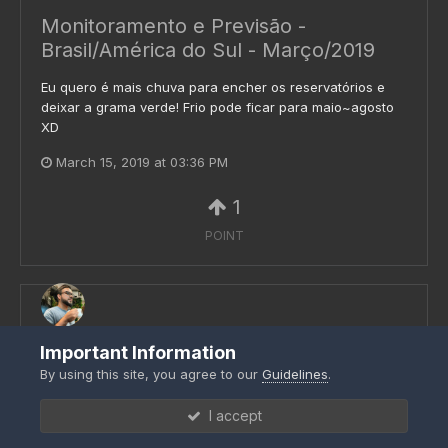
Monitoramento e Previsão -
Brasil/América do Sul - Março/2019
Eu quero é mais chuva para encher os reservatórios e
deixar a grama verde! Frio pode ficar para maio~agosto
XD
March 15, 2019 at 03:36 PM
1
POINT
Monitoramento e Previsão -
Important Information
Brasil/América do Sul - Março/2019
By using this site, you agree to our
Guidelines
.
O foreca reduziu consideravelmente o ar polar do
I accept
equinócio de outono para a nossa latitude. Infelizmente!