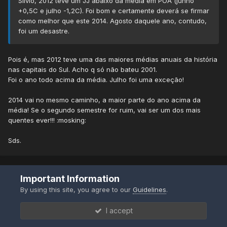
Silvio, 2012 teve um JJ abaixo da média em POA (junho
+0,5C e julho -1,2C). Foi bom e certamente deverá se firmar
como melhor que este 2014. Agosto daquele ano, contudo,
foi um desastre.
Pois é, mas 2012 teve uma das maiores médias anuais da história
nas capitais do Sul. Acho q só não bateu 2001.
Foi o ano todo acima da média. Julho foi uma exceção!
2014 vai no mesmo caminho, a maior parte do ano acima da
média! Se o segundo semestre for ruim, vai ser um dos mais
quentes ever!!! :mosking:
Sds.
Important Information
João Nicolau
By using this site, you agree to our
Guidelines
.
Posted
July 7, 2014 at 06:42 PM
I accept
Silvio Coletty said: