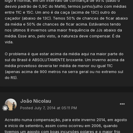
logo é normal, em um intervalo de confiança de 95% (dado o
desvio padrão de 0,9C do Mafili), termos junho/julho com médias
entre 11C e 15C. Um ano é da caça (acima de 13C) outro do
caçador (abaixo de 13C). Temos 50% de chances de ficar abaixo
da média e 50% de chances de ficar acima. Estávamos tendo
nos últimos 8 invernos uma maior frequência de JJs abaixo da
média. Esse ano, pelo visto, a natureza deve compensar. É da
vida.
O problema é que estar acima da média aqui na maior parte do
sul do Brasil é ABSOLUTAMENTE broxante. Um inverno acima da
média proveitoso deveria ter média de menor ou igual 11C
(apenas acima de 900 metros na serra geral ou no extremo sul
do RS).
João Nicolau
Posted
July 7, 2014 at 05:11 PM
Acredito numa compensação, para este inverno 2014, em agosto
e início de setembro, assim como ocorreu em 2006, quando
tivemos um agosto com boas incursões polares e o maior frio