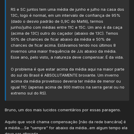
RS e SC juntos tem uma média de junho e julho na casa dos
13C, logo é normal, em um intervalo de confiança de 95%
(dado o desvio padrão de 0,9C do Mafili), termos
junho/julho com médias entre 11C e 15C. Um ano é da caça
(acima de 13C) outro do caçador (abaixo de 13C). Temos
50% de chances de ficar abaixo da média e 50% de
chances de ficar acima. Estávamos tendo nos últimos 8
invernos uma maior frequência de JJs abaixo da média.
Esse ano, pelo visto, a natureza deve compensar. É da vida.
O problema é que estar acima da média aqui na maior parte
do sul do Brasil é ABSOLUTAMENTE broxante. Um inverno
acima da média proveitoso deveria ter média de menor ou
igual 11C (apenas acima de 900 metros na serra geral ou no
extremo sul do RS).
Bruno, um dos mais lucidos comentários por essas paragens.
Aquilo que você chama compensação [não da rede bancária] é
a média.....Se "sempre" for abaixo da média...em algum tempo ela
deve ser alterada.