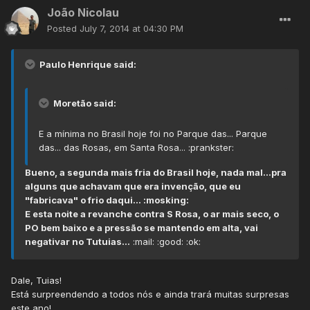
João Nicolau
Posted
July 7, 2014 at 04:30 PM
Paulo Henrique said:
Moretão said:
E a mínima no Brasil hoje foi no Parque das... Parque
das... das Rosas, em Santa Rosa... :prankster:
Bueno, a segunda mais fria do Brasil hoje, nada mal...pra
alguns que achavam que era invenção, que eu
"fabricava" o frio daqui... :mosking:
E esta noite a revanche contra S Rosa, o ar mais seco, o
PO bem baixo e a pressão se mantendo em alta, vai
negativar no Tutuias...
:mail: :good: :ok:
Dale, Tuias!
Está surpreendendo a todos nós e ainda trará muitas surpresas
este ano!