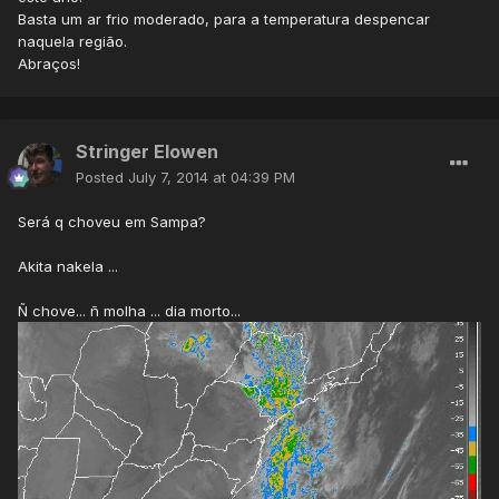
Basta um ar frio moderado, para a temperatura despencar
naquela região.
Abraços!
Stringer Elowen
Posted
July 7, 2014 at 04:39 PM
Será q choveu em Sampa?
Akita nakela ...
Ñ chove... ñ molha ... dia morto...