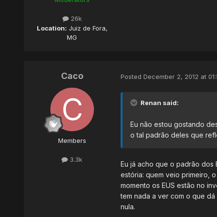
26k
Location:
Juiz de Fora,
MG
Caco
Posted
December 2, 2012 at 01
Renan said:
Eu não estou gostando dest
o tal padrão deles que refl
Members
3.3k
Eu já acho que o padrão dos 
estória: quem veio primeiro, 
momento os EUS estão no inve
tem nada a ver com o que dá 
nula.