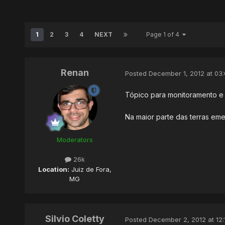
1
2
3
4
NEXT
Page 1 of 4
Renan
Posted
December 1, 2012 at 03
Tópico para monitoramento e 
Na maior parte das terras em
Moderators
26k
Location:
Juiz de Fora,
MG
Silvio Coletty
Posted
December 2, 2012 at 12