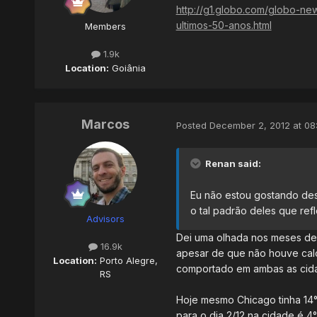
http://g1.globo.com/globo-ne
ultimos-50-anos.html
Members
1.9k
Location:
Goiânia
Marcos
Posted
December 2, 2012 at 08
Renan said:
Eu não estou gostando dest
o tal padrão deles que refl
Advisors
Dei uma olhada nos meses de
16.9k
apesar de que não houve calor
Location:
Porto Alegre,
comportado em ambas as cida
RS
Hoje mesmo Chicago tinha 14°
para o dia 2/12 na cidade é 4°