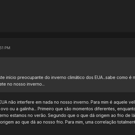
:51 PM
e início preocupante do inverno climático dos EUA...sabe como é n
ete no nosso inverno...
EUA não interfere em nada no nosso inverno. Para mim é aquele ve
o ovo ou a galinha... Primeiro que são momentos diferentes, enquant
rno estamos no verão. Segundo que o que dá origem ao frio de l
origem ao que dá ao nosso frio. Para mim, uma correlação totalmen