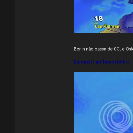
Berlin não passa de 0C, e Osl
Europe: High Temp (24 hr)