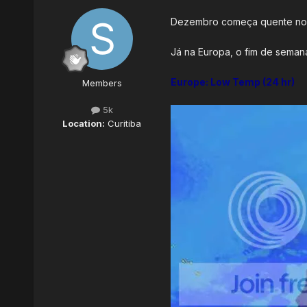
Dezembro começa quente nos E
Já na Europa, o fim de seman
Europe: Low Temp (24 hr)
Members
5k
Location:
Curitiba