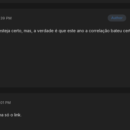
:39 PM
Author
teja certo, mas, a verdade é que este ano a correlação bateu certi
:01 PM
a só o link.