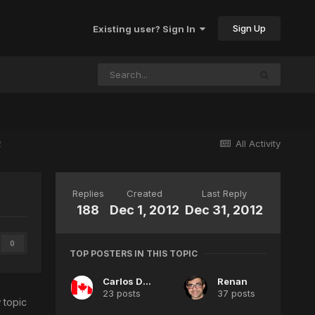
Sign Up
Existing user? Sign In
2
All Activity
Replies
Created
Last Reply
188
Dec 1, 2012
Dec 31, 2012
0
TOP POSTERS IN THIS TOPIC
Carlos Dias
Renan
23 posts
37 posts
 topic