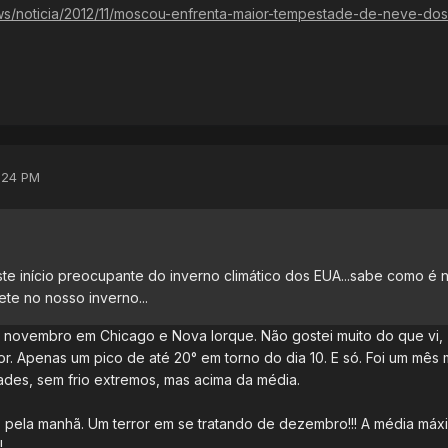
ws/noticia/2012/11/moscou-enfrenta-maior-tempestade-de-neve-dos
:24 PM
e início preocupante do inverno climático dos EUA...sabe como é n
ete no nosso inverno...
 novembro em Chicago e Nova Iorque. Não gostei muito do que vi,
. Apenas um pico de até 20° em torno do dia 10. E só. Foi um mês 
des, sem frio extremos, mas acima da média.
 pela manhã. Um terror em se tratando de dezembro!!! A média máx
!