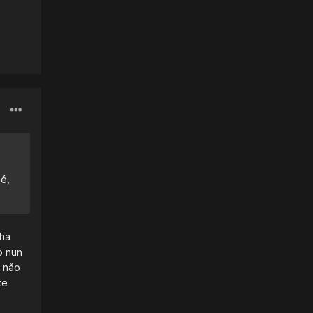
é,
lha
o nun
á não
te