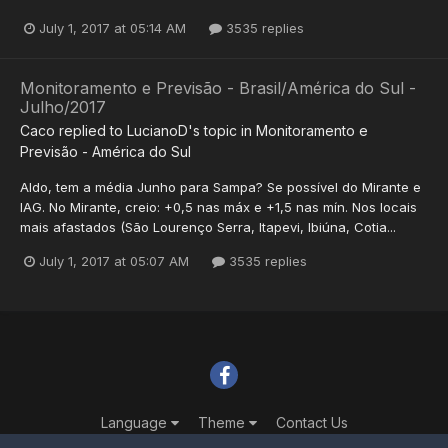
July 1, 2017 at 05:14 AM
3535 replies
Monitoramento e Previsão - Brasil/América do Sul -
Julho/2017
Caco
replied to
LucianoD
's topic in
Monitoramento e
Previsão - América do Sul
Aldo, tem a média Junho para Sampa? Se possível do Mirante e
IAG. No Mirante, creio: +0,5 nas máx e +1,5 nas mín. Nos locais
mais afastados (São Lourenço Serra, Itapevi, Ibiúna, Cotia...
July 1, 2017 at 05:07 AM
3535 replies
Language
Theme
Contact Us
Powered by Invision Community