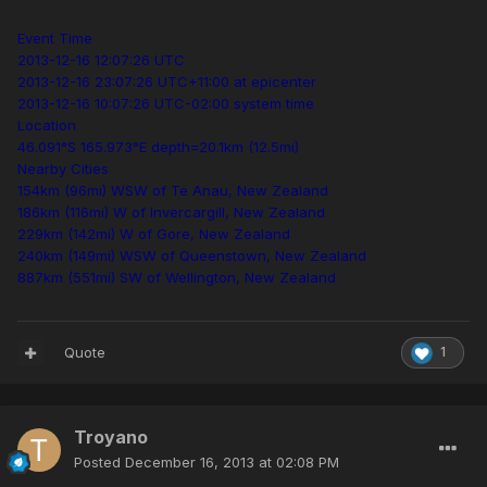
Event Time
2013-12-16 12:07:26 UTC
2013-12-16 23:07:26 UTC+11:00 at epicenter
2013-12-16 10:07:26 UTC-02:00 system time
Location
46.091°S 165.973°E depth=20.1km (12.5mi)
Nearby Cities
154km (96mi) WSW of Te Anau, New Zealand
186km (116mi) W of Invercargill, New Zealand
229km (142mi) W of Gore, New Zealand
240km (149mi) WSW of Queenstown, New Zealand
887km (551mi) SW of Wellington, New Zealand
Quote
1
Troyano
Posted
December 16, 2013 at 02:08 PM