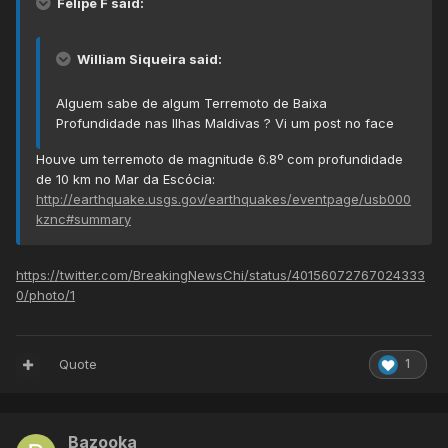
Felipe F said:
William Siqueira said:
Alguem sabe de algum Terremoto de Baixa
Profundidade nas Ilhas Maldivas ? Vi um post no face
Houve um terremoto de magnitude 6.8º com profundidade
de 10 km no Mar da Escócia:
http://earthquake.usgs.gov/earthquakes/eventpage/usb000
kznc#summary
https://twitter.com/BreakingNewsChi/status/40156072767024333
0/photo/1
Quote
1
Bazooka