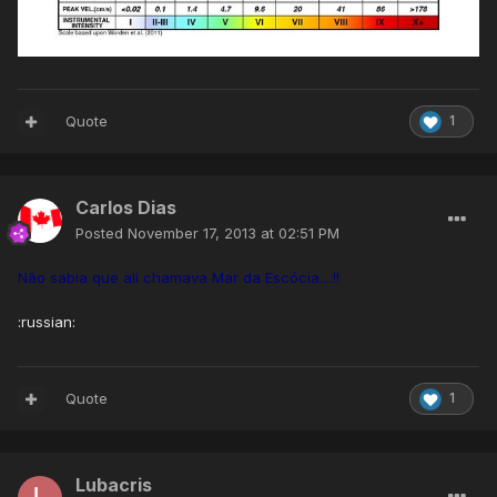
Quote
1
Carlos Dias
Posted
November 17, 2013 at 02:51 PM
Não sabia que ali chamava Mar da Escócia....!!
:russian:
Quote
1
Lubacris