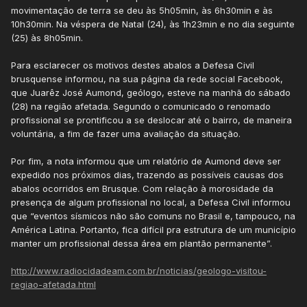
movimentação de terra se deu às 5h05min, às 6h30min e às
10h30min. Na véspera de Natal (24), às 1h23min e no dia seguinte
(25) às 8h05min.
Para esclarecer os motivos destes abalos a Defesa Civil
brusquense informou, na sua página da rede social Facebook,
que Juarêz José Aumond, geólogo, esteve na manhã do sábado
(28) na região afetada. Segundo o comunicado o renomado
profissional se prontificou a se deslocar até o bairro, de maneira
voluntária, a fim de fazer uma avaliação da situação.
Por fim, a nota informou que um relatório de Aumond deve ser
expedido nos próximos dias, trazendo as possíveis causas dos
abalos ocorridos em Brusque. Com relação à morosidade da
presença de algum profissional no local, a Defesa Civil informou
que “eventos sísmicos não são comuns no Brasil e, tampouco, na
América Latina. Portanto, fica difícil pra estrutura de um município
manter um profissional dessa área em plantão permanente”.
http://www.radiocidadeam.com.br/noticias/geologo-visitou-
regiao-afetada.html