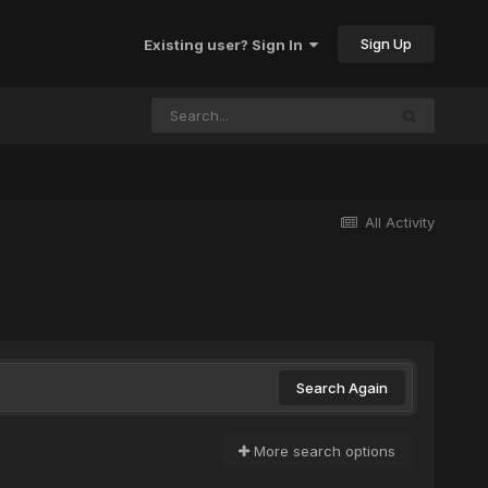
Sign Up
Existing user? Sign In
All Activity
Search Again
More search options