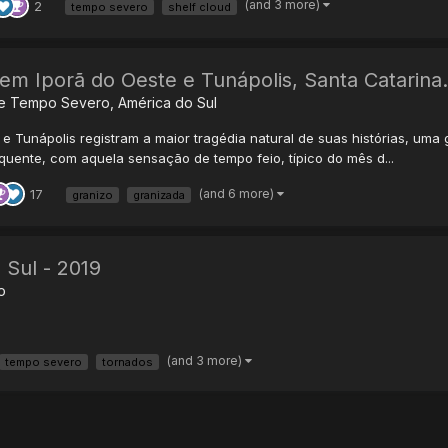
(and 3 more)
2
tempo severo
shelf cloud
 em Iporã do Oeste e Tunápolis, Santa Catarina.
de Tempo Severo, América do Sul
 e Tunápolis registram a maior tragédia natural de suas histórias, uma 
quente, com aquela sensação de tempo feio, típico do mês d...
(and 6 more)
17
granizo
granizada
 Sul - 2019
o
(and 3 more)
tempo severo
tornados