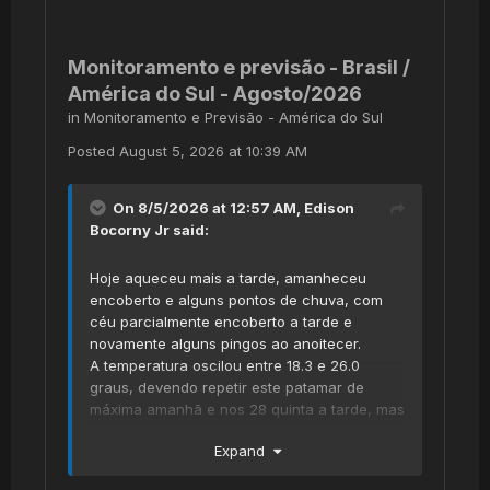
Monitoramento e previsão - Brasil /
América do Sul - Agosto/2026
in
Monitoramento e Previsão - América do Sul
Posted
August 5, 2026 at 10:39 AM
On 8/5/2026 at 12:57 AM,
Edison
Bocorny Jr
said:
Hoje aqueceu mais a tarde, amanheceu
encoberto e alguns pontos de chuva, com
céu parcialmente encoberto a tarde e
novamente alguns pingos ao anoitecer.
A temperatura oscilou entre 18.3 e 26.0
graus, devendo repetir este patamar de
máxima amanhã e nos 28 quinta a tarde, mas
com algumas pancadas de chuva.
Expand
Sexta o padrão muda e o frio predomina,
agora com o euro indicando frio significativo