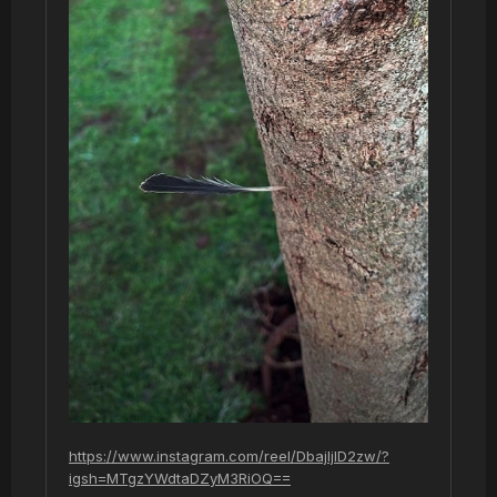
https://www.instagram.com/reel/DbajIjlD2zw/?
igsh=MTgzYWdtaDZyM3RiOQ==