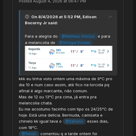
Posted
August 4, 2026 at 06:47 PM
On 8/4/2026 at 5:52 PM,
Edison
Bocorny Jr
said:
Para a alegria do
e para
@Matheus Vinicius
a melancolia de
@Stringer Elowen
kkk eu tinha visto ontem uma máxima de 9°C pro
dia 10 e num caso assim, até fico na torcida pq
afinal é algo marcante, não comum.
Mas de 12 ou 13°C pra cima, já entra pra
melancolia chata.
Eu me acostumo facinho com tipo os 24/25°C de
hoje. Está uma delícia. Bermuda, camiseta e
chinelo kk igual tava o
esses dias,
@Serrano
com 18°C.
comentou q a tarde ontem foi
@Renan