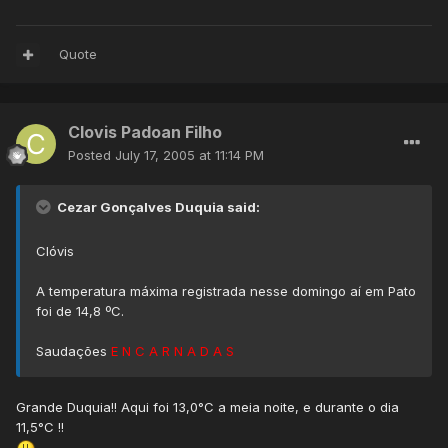
Quote
Clovis Padoan Filho
Posted
July 17, 2005 at 11:14 PM
Cezar Gonçalves Duquia said:
Clóvis
A temperatura máxima registrada nesse domingo aí em Pato
foi de 14,8 ºC.
Saudações
E N C A R N A D A S
Grande Duquia!! Aqui foi 13,0°C a meia noite, e durante o dia
11,5°C !!