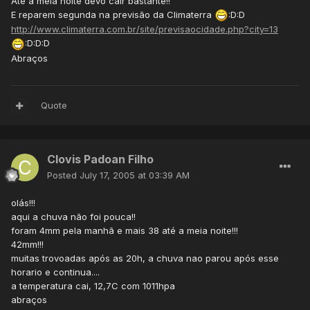
Até a meia noite devo cair bastante!!
E reparem segunda na previsão da Climaterra
:D:D
http://www.climaterra.com.br/site/previsaocidade.php?city=13
:D:D:D
Abraços
Quote
Clovis Padoan Filho
Posted
July 17, 2005 at 03:39 AM
olás!!!
aqui a chuva não foi pouca!!
foram 4mm pela manhã e mais 38 até a meia noite!!!
42mm!!!
muitas trovoadas após as 20h, a chuva nao parou após esse
horario e continua....
a temperatura cai, 12,7C com 1011hpa
abraços