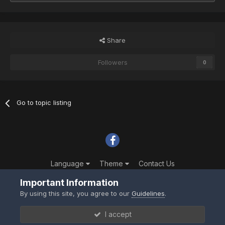
Share
Followers
0
Go to topic listing
Language
Theme
Contact Us
Powered by Invision Community
Important Information
By using this site, you agree to our
Guidelines
.
I accept