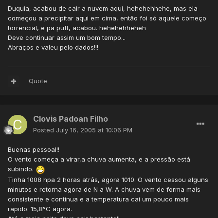
Duquia, acabou de cair a nuvem aqui, hehehehhehe, mas ela
começou a precipitar aqui em cima, então foi só aquele começo
torrencial, e pa puft, acabou. hehehehheheh
Deve continuar assim um bom tempo...
Abraços e valeu pelo dados!!!
Quote
Clovis Padoan Filho
Posted
July 16, 2005 at 10:06 PM
Buenas pessoal!!
O vento começa a virar,a chuva aumenta, e a pressão está
subindo.
Tinha 1008 hpa 2 horas atrás, agora 1010. O vento cessou alguns
minutos e retorna agora de N a W. A chuva vem de forma mais
consistente e continua e a temperatura cai um pouco mais
rapido. 15,8°C agora.