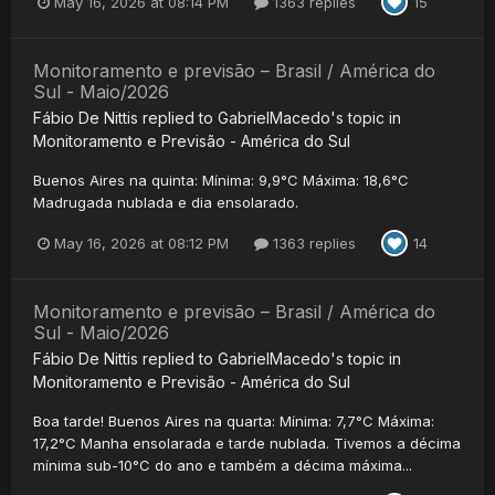
May 16, 2026 at 08:14 PM
1363 replies
15
Monitoramento e previsão – Brasil / América do
Sul - Maio/2026
Fábio De Nittis
replied to
GabrielMacedo
's topic in
Monitoramento e Previsão - América do Sul
Buenos Aires na quinta: Mínima: 9,9°C Máxima: 18,6°C
Madrugada nublada e dia ensolarado.
May 16, 2026 at 08:12 PM
1363 replies
14
Monitoramento e previsão – Brasil / América do
Sul - Maio/2026
Fábio De Nittis
replied to
GabrielMacedo
's topic in
Monitoramento e Previsão - América do Sul
Boa tarde! Buenos Aires na quarta: Mínima: 7,7°C Máxima:
17,2°C Manha ensolarada e tarde nublada. Tivemos a décima
mínima sub-10°C do ano e também a décima máxima...