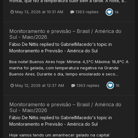
frontal, que fez a temperatura subir bem à tarde. À noite, a...
May 13, 2026 at 10:31 AM
1363 replies
14
Monitoramento e previsão – Brasil / América do
Sul - Maio/2026
Fábio De Nittis
replied to
GabrielMacedo
's topic in
Monitoramento e Previsão - América do Sul
Boa noite! Buenos Aires hoje: Mínima: 4,5°C Máxima: 18,8°C A
manha foi gelada, com temperatura negativa na Grande
Buenos Aires. Durante o dia, tempo ensolarado e seco...
May 12, 2026 at 12:37 AM
1363 replies
16
Monitoramento e previsão – Brasil / América do
Sul - Maio/2026
Fábio De Nittis
replied to
GabrielMacedo
's topic in
Monitoramento e Previsão - América do Sul
Hoje vamos tendo um amanhecer gelado na capital