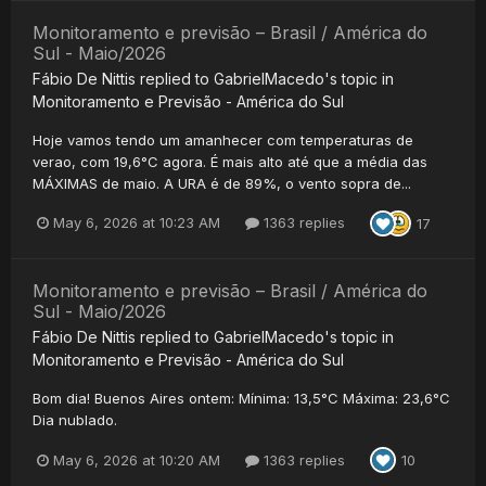
Monitoramento e previsão – Brasil / América do
Sul - Maio/2026
Fábio De Nittis
replied to
GabrielMacedo
's topic in
Monitoramento e Previsão - América do Sul
Hoje vamos tendo um amanhecer com temperaturas de
verao, com 19,6°C agora. É mais alto até que a média das
MÁXIMAS de maio. A URA é de 89%, o vento sopra de...
May 6, 2026 at 10:23 AM
1363 replies
17
Monitoramento e previsão – Brasil / América do
Sul - Maio/2026
Fábio De Nittis
replied to
GabrielMacedo
's topic in
Monitoramento e Previsão - América do Sul
Bom dia! Buenos Aires ontem: Mínima: 13,5°C Máxima: 23,6°C
Dia nublado.
May 6, 2026 at 10:20 AM
1363 replies
10