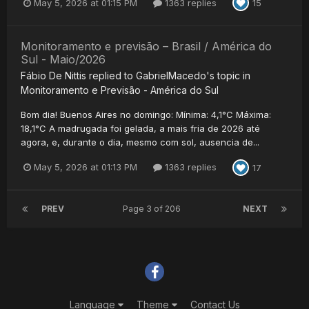
May 5, 2026 at 01:15 PM
1363 replies
15
Monitoramento e previsão – Brasil / América do
Sul - Maio/2026
Fábio De Nittis
replied to
GabrielMacedo
's topic in
Monitoramento e Previsão - América do Sul
Bom dia! Buenos Aires no domingo: Mínima: 4,1°C Máxima:
18,1°C A madrugada foi gelada, a mais fria de 2026 até
agora, e, durante o dia, mesmo com sol, ausencia de...
May 5, 2026 at 01:13 PM
1363 replies
17
PREV
Page 3 of 206
NEXT
Language
Theme
Contact Us