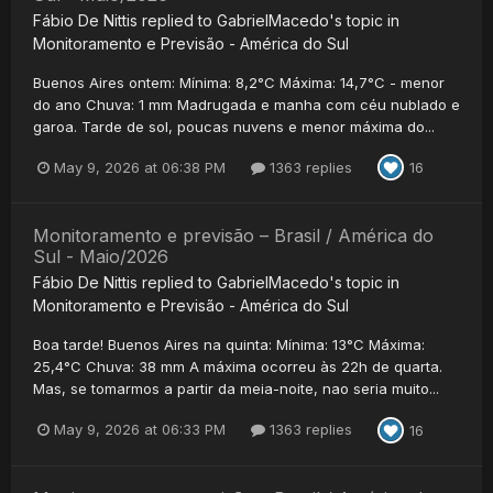
Fábio De Nittis
replied to
GabrielMacedo
's topic in
Monitoramento e Previsão - América do Sul
Buenos Aires ontem: Mínima: 8,2°C Máxima: 14,7°C - menor
do ano Chuva: 1 mm Madrugada e manha com céu nublado e
garoa. Tarde de sol, poucas nuvens e menor máxima do...
May 9, 2026 at 06:38 PM
1363 replies
16
Monitoramento e previsão – Brasil / América do
Sul - Maio/2026
Fábio De Nittis
replied to
GabrielMacedo
's topic in
Monitoramento e Previsão - América do Sul
Boa tarde! Buenos Aires na quinta: Mínima: 13°C Máxima:
25,4°C Chuva: 38 mm A máxima ocorreu às 22h de quarta.
Mas, se tomarmos a partir da meia-noite, nao seria muito...
May 9, 2026 at 06:33 PM
1363 replies
16