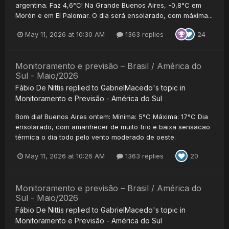
argentina. Faz 4,6°C! Na Grande Buenos Aires, -0,8°C em
Morón e em El Palomar. O dia será ensolarado, com máxima...
May 11, 2026 at 10:30 AM
1363 replies
24
Monitoramento e previsão – Brasil / América do
Sul - Maio/2026
Fábio De Nittis
replied to
GabrielMacedo
's topic in
Monitoramento e Previsão - América do Sul
Bom dia! Buenos Aires ontem: Mínima: 5°C Máxima: 17°C Dia
ensolarado, com amanhecer de muito frio e baixa sensacao
térmica o dia todo pelo vento moderado de oeste.
May 11, 2026 at 10:26 AM
1363 replies
20
Monitoramento e previsão – Brasil / América do
Sul - Maio/2026
Fábio De Nittis
replied to
GabrielMacedo
's topic in
Monitoramento e Previsão - América do Sul