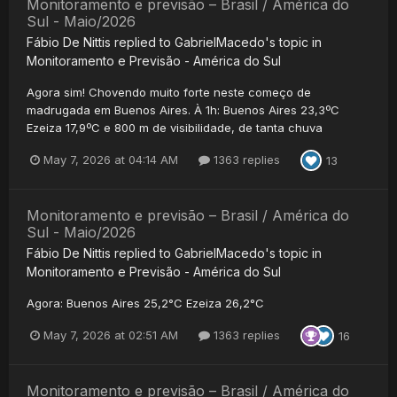
Monitoramento e previsão – Brasil / América do
Sul - Maio/2026
Fábio De Nittis
replied to
GabrielMacedo
's topic in
Monitoramento e Previsão - América do Sul
Agora sim! Chovendo muito forte neste começo de
madrugada em Buenos Aires. À 1h: Buenos Aires 23,3ºC
Ezeiza 17,9ºC e 800 m de visibilidade, de tanta chuva
May 7, 2026 at 04:14 AM
1363 replies
13
Monitoramento e previsão – Brasil / América do
Sul - Maio/2026
Fábio De Nittis
replied to
GabrielMacedo
's topic in
Monitoramento e Previsão - América do Sul
Agora: Buenos Aires 25,2°C Ezeiza 26,2°C
May 7, 2026 at 02:51 AM
1363 replies
16
Monitoramento e previsão – Brasil / América do