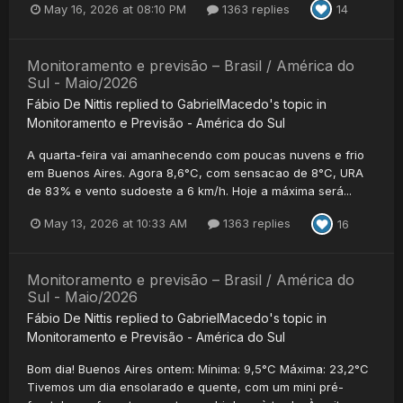
May 16, 2026 at 08:10 PM
1363 replies
14
Monitoramento e previsão – Brasil / América do
Sul - Maio/2026
Fábio De Nittis
replied to
GabrielMacedo
's topic in
Monitoramento e Previsão - América do Sul
A quarta-feira vai amanhecendo com poucas nuvens e frio
em Buenos Aires. Agora 8,6°C, com sensacao de 8°C, URA
de 83% e vento sudoeste a 6 km/h. Hoje a máxima será...
May 13, 2026 at 10:33 AM
1363 replies
16
Monitoramento e previsão – Brasil / América do
Sul - Maio/2026
Fábio De Nittis
replied to
GabrielMacedo
's topic in
Monitoramento e Previsão - América do Sul
Bom dia! Buenos Aires ontem: Mínima: 9,5°C Máxima: 23,2°C
Tivemos um dia ensolarado e quente, com um mini pré-