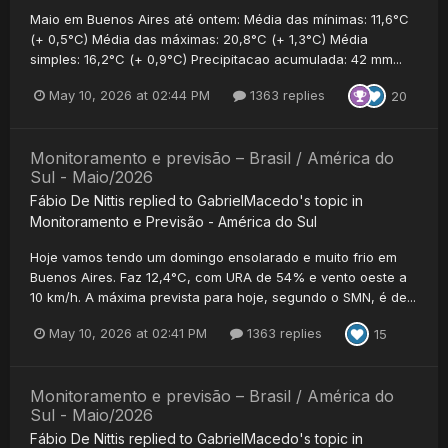
Maio em Buenos Aires até ontem: Média das mínimas: 11,6°C
(+ 0,5°C) Média das máximas: 20,8°C (+ 1,3°C) Média
simples: 16,2°C (+ 0,9°C) Precipitacao acumulada: 42 mm...
May 10, 2026 at 02:44 PM
1363 replies
20
Monitoramento e previsão – Brasil / América do
Sul - Maio/2026
Fábio De Nittis
replied to
GabrielMacedo
's topic in
Monitoramento e Previsão - América do Sul
Hoje vamos tendo um domingo ensolarado e muito frio em
Buenos Aires. Faz 12,4°C, com URA de 54% e vento oeste a
10 km/h. A máxima prevista para hoje, segundo o SMN, é de...
May 10, 2026 at 02:41 PM
1363 replies
15
Monitoramento e previsão – Brasil / América do
Sul - Maio/2026
Fábio De Nittis
replied to
GabrielMacedo
's topic in