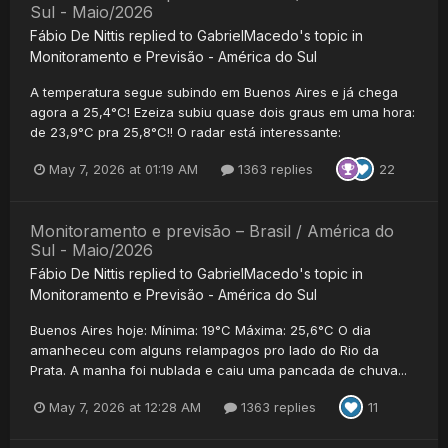
Sul - Maio/2026
Fábio De Nittis
replied to
GabrielMacedo
's topic in
Monitoramento e Previsão - América do Sul
A temperatura segue subindo em Buenos Aires e já chega
agora a 25,4°C! Ezeiza subiu quase dois graus em uma hora:
de 23,9°C pra 25,8°C!! O radar está interessante:
May 7, 2026 at 01:19 AM
1363 replies
22
Monitoramento e previsão – Brasil / América do
Sul - Maio/2026
Fábio De Nittis
replied to
GabrielMacedo
's topic in
Monitoramento e Previsão - América do Sul
Buenos Aires hoje: Mínima: 19°C Máxima: 25,6°C O dia
amanheceu com alguns relampagos pro lado do Rio da
Prata. A manha foi nublada e caiu uma pancada de chuva...
May 7, 2026 at 12:28 AM
1363 replies
11