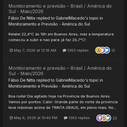
Monitoramento e previsão – Brasil / América do
Sul - Maio/2026
Fábio De Nittis
replied to
GabrielMacedo
's topic in
Monitoramento e Previsão - América do Sul
Relatei 22,4°C às 19h em Buenos Aires, mas a temperatura
comecou a subir e nao para: já faz 24,7°C!
May 7, 2026 at 12:18 AM
1363 replies
12
Monitoramento e previsão – Brasil / América do
Sul - Maio/2026
Fábio De Nittis
replied to
GabrielMacedo
's topic in
Monitoramento e Previsão - América do Sul
Boa noite! Dia agitado hoje na Provincia de Buenos Aires.
Vamos por pontos: Calor: Grande parte do norte da provincia
teve máximas acima de TRINTA GRAUS, em pleno maio. No...
May 6, 2026 at 10:40 PM
1363 replies
22