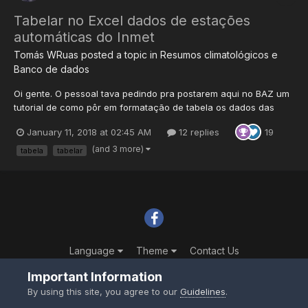
Tabelar no Excel dados de estações
automáticas do Inmet
Tomás WRuas
posted a topic in
Resumos climatológicos e
Banco de dados
Oi gente. O pessoal tava pedindo pra postarem aqui no BAZ um
tutorial de como pôr em formatação de tabela os dados das
estações automáticas do Inmet de maneira rápida e não
January 11, 2018 at 02:45 AM
12 replies
19
cansativa. Acabou que ninguém fez, então vamos lá.
Primeiramente segue modelo de tabela: modelo para normais
(and 3 more)
tabela
tabelar
cli...
Language
Theme
Contact Us
Powered by Invision Community
Important Information
By using this site, you agree to our
Guidelines
.