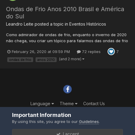
Ondas de Frio Anos 2010 Brasil e América
do Sul
Leandro Leite
posted a topic in
Eventos Históricos
Como admirador de ondas de frio, enquanto o inverno de 2020
não chega, vou criar um tópico para falarmos das ondas de frio
da recém terminada segunda década do século XXI, que teve
February 26, 2020 at 09:59 PM
72 replies
7
algumas ondas de frio históricas, com destaque para 2010 e
2013, o começo da década foi mais favorável a esses eventos...
(and 2 more)
ondas de frio
anos 2010
Language
Theme
Contact Us
Powered by Invision Community
Important Information
By using this site, you agree to our
Guidelines
.
I accept