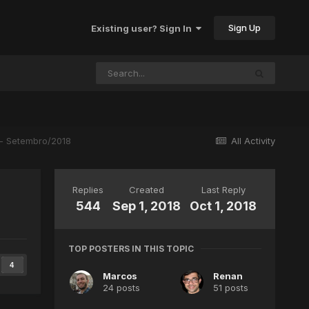
Sign Up
Existing user? Sign In
 - Setembro/2018
All Activity
Replies
Created
Last Reply
544
Sep 1, 2018
Oct 1, 2018
TOP POSTERS IN THIS TOPIC
4
Marcos
Renan
24 posts
51 posts