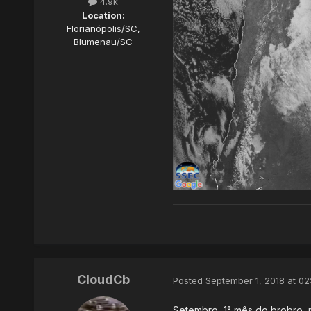
4.9k
Location:
Florianópolis/SC,
Blumenau/SC
CloudCb
Posted
September 1, 2018 at 02
Setembro, 1° mês do brobro, 