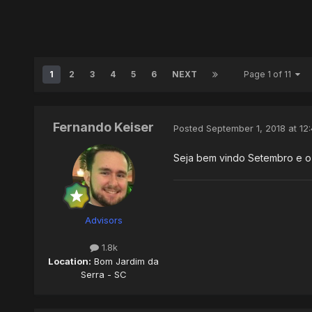
1
2
3
4
5
6
NEXT
Page 1 of 11
Fernando Keiser
Posted
September 1, 2018 at 12
Seja bem vindo Setembro e o 
Advisors
1.8k
Location:
Bom Jardim da
Serra - SC