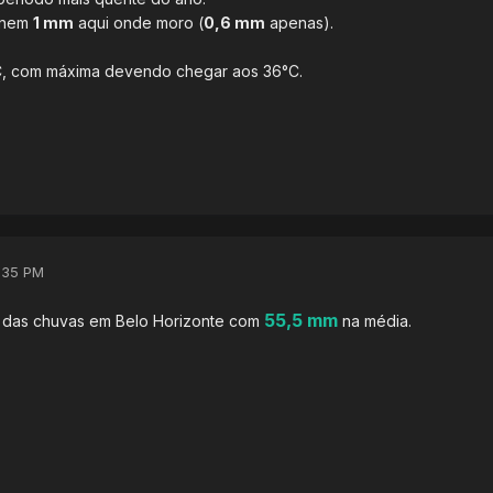
e nem
1 mm
aqui onde moro (
0,6 mm
apenas).
C, com máxima devendo chegar aos 36°C.
:35 PM
55,5 mm
 das chuvas em Belo Horizonte com
na média.