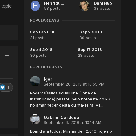
HenriqueBH
Daniel85
 topic
58 posts
38 posts
POPULAR DAYS
Sep 19 2018
Sep 2 2018
31 posts
30 posts
Sep 4 2018
Sep 17 2018
30 posts
28 posts
POPULAR POSTS
Igor
September 20, 2018 at 10:55 PM
1
Poderosíssima squall line (linha de
instabilidade) passou pelo noroeste do PR
no amanhecer desta quinta-feira. As...
Gabriel Cardoso
September 6, 2018 at 10:14 AM
Bom dia a todos, Mínima de -2,6°C hoje no