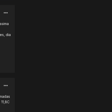
ssima
es, dia
imadas
 11,8C