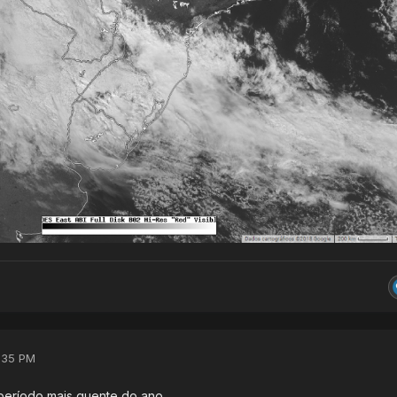
:35 PM
período mais quente do ano.