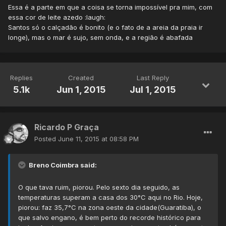
Essa é a parte em que a coisa se torna impossível pra mim, com
essa cor de leite azedo :laugh:
Santos só o calçadão é bonito (e o fato de a areia da praia ir
longe), mas o mar é sujo, sem onda, e a região é abafada
Replies
Created
Last Reply
5.1k
Jun 1, 2015
Jul 1, 2015
Ricardo P Graça
Posted
June 11, 2015 at 08:58 PM
Breno Coimbra said:
O que tava ruim, piorou. Pelo sexto dia seguido, as
temperaturas superam a casa dos 30°C aqui no Rio. Hoje,
piorou: faz 35,7°C na zona oeste da cidade(Guaratiba), o
que salvo engano, é bem perto do recorde histórico para