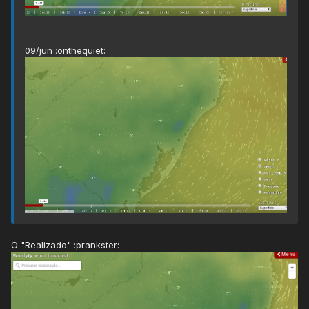
09/jun :onthequiet:
O "Realizado" :prankster: