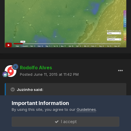
Rodolfo Alves
Posted
June 11, 2015 at 11:42 PM
Juzinho said:
Important Information
PFilho said:
By using this site, you agree to our
Guidelines
.
Sufocantes 22-23ºC em SP ainda. Jacareí/SJC entre
I accept
17 e 21ºC.