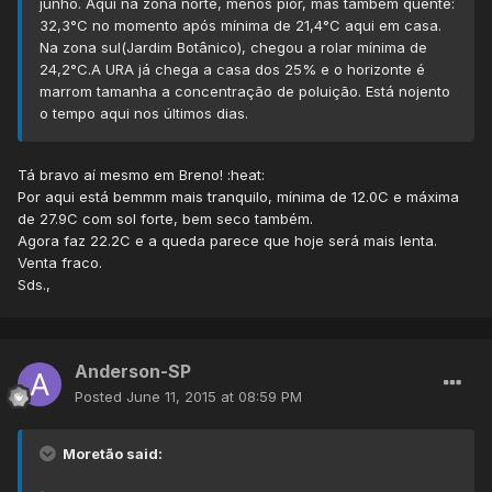
junho. Aqui na zona norte, menos pior, mas também quente:
32,3°C no momento após mínima de 21,4°C aqui em casa.
Na zona sul(Jardim Botânico), chegou a rolar mínima de
24,2°C.A URA já chega a casa dos 25% e o horizonte é
marrom tamanha a concentração de poluição. Está nojento
o tempo aqui nos últimos dias.
Tá bravo aí mesmo em Breno! :heat:
Por aqui está bemmm mais tranquilo, mínima de 12.0C e máxima
de 27.9C com sol forte, bem seco também.
Agora faz 22.2C e a queda parece que hoje será mais lenta.
Venta fraco.
Sds.,
Anderson-SP
Posted
June 11, 2015 at 08:59 PM
Moretão said: