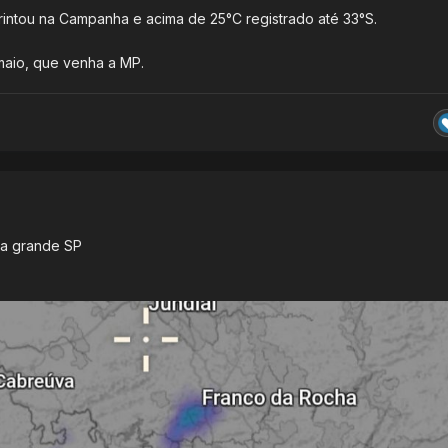
rintou na Campanha e acima de 25°C registrado até 33°S.
maio, que venha a MP.
M
da grande SP