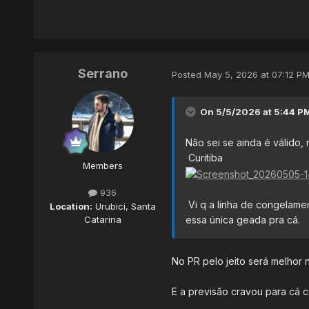
Serrano
Posted
May 5, 2026 at 07:12 P
On 5/5/2026 at 5:44 P
Não sei se ainda é válido
Curitiba
Members
936
Vi q a linha de congelamen
Location:
Urubici, Santa
essa única geada pra cá.
Catarina
No PR pelo jeito será melhor 
E a previsão cravou para cá 