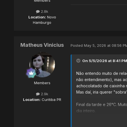
Members
2.8k
Location:
Novo
Hamburgo
Matheus Vinicius
Posted
May 5, 2026 at 08:56 P
On 5/5/2026 at 8:41 P
Não entendo muito de rela
não entendimento), mas ac
Members
achocolatado de caixinha 
Mas daí, iria querer "sobr
2.9k
Location:
Curitiba PR
Final da tarde e 26°C. Mui
dia inteiro.
Pouco antes do poente -