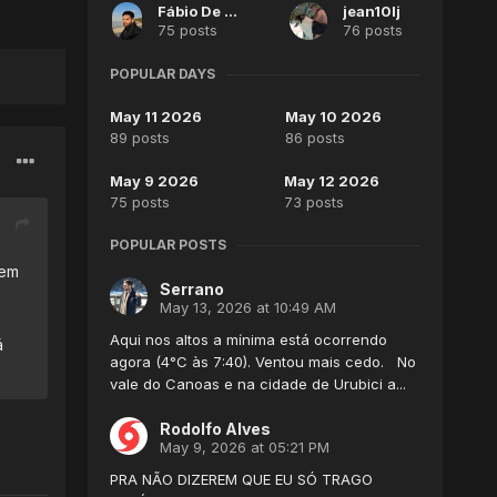
Fábio De Nittis
jean10lj
75 posts
76 posts
POPULAR DAYS
May 11 2026
May 10 2026
89 posts
86 posts
May 9 2026
May 12 2026
75 posts
73 posts
POPULAR POSTS
 em
Serrano
May 13, 2026 at 10:49 AM
Aqui nos altos a mínima está ocorrendo
á
agora (4°C às 7:40). Ventou mais cedo. No
vale do Canoas e na cidade de Urubici a...
Rodolfo Alves
May 9, 2026 at 05:21 PM
PRA NÃO DIZEREM QUE EU SÓ TRAGO