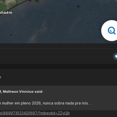
M
M,
Matheus Vinicius
said:
 mulher em pleno 2026, nunca sobra nada pra nós. .
eel/889973523420697/?mibextid=ZZyLBr