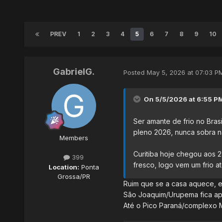
PREV
1
2
3
4
5
6
7
8
9
10
GabrielG.
Posted
May 5, 2026 at 07:03 P
On 5/5/2026 at 6:55 P
Ser amante de frio no Bras
pleno 2026, nunca sobra n
Members
Curitiba hoje chegou aos 
399
fresco, logo vem um frio a
Location:
Ponta
Grossa/PR
Ruim que se a casa aquece, 
São Joaquim/Urupema fica ape
Até o Pico Paraná/complexo M