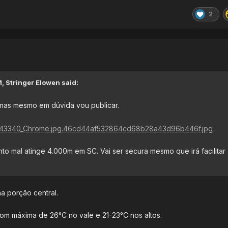
2
M
M,
Stringer Elowen
said:
, mas mesmo em dúvida vou publicar.
to mal atinge 4.000m em SC. Vai ser secura mesmo que irá facilitar
na porção central.
com máxima de 26°C no vale e 21-23°C nos altos.