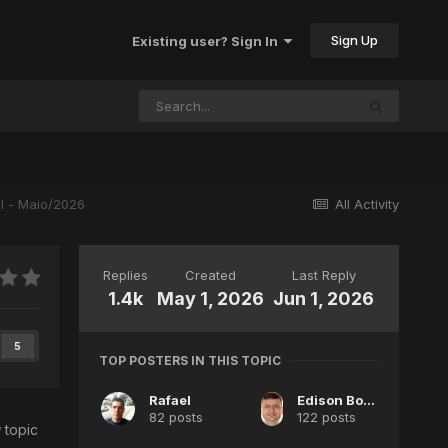
Sign Up
Existing user? Sign In
ul - Maio/2026
All Activity
Replies
Created
Last Reply
1.4k
May 1, 2026
Jun 1, 2026
5
TOP POSTERS IN THIS TOPIC
Rafael
Edison Bocorny Jr
82 posts
122 posts
 topic