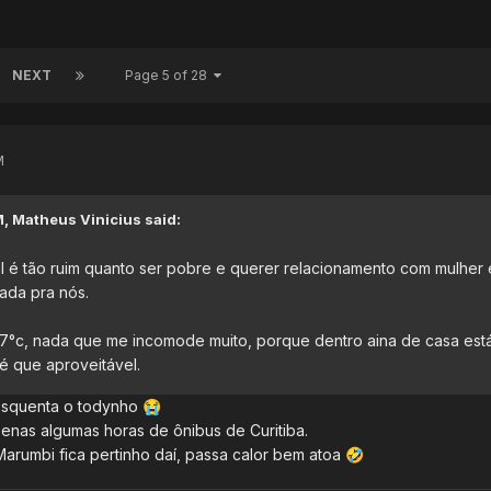
NEXT
Page 5 of 28
M
M,
Matheus Vinicius
said:
il é tão ruim quanto ser pobre e querer relacionamento com mulher
ada pra nós.
27°c, nada que me incomode muito, porque dentro aina de casa est
té que aproveitável.
esquenta o todynho
😭
nas algumas horas de ônibus de Curitiba.
arumbi fica pertinho daí, passa calor bem atoa
🤣