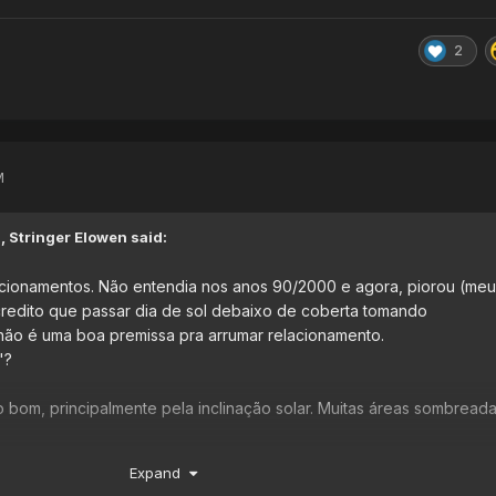
2
M
M,
Stringer Elowen
said:
cionamentos. Não entendia nos anos 90/2000 e agora, piorou (meu
redito que passar dia de sol debaixo de coberta tomando
não é uma boa premissa pra arrumar relacionamento.
a"?
to bom, principalmente pela inclinação solar. Muitas áreas sombread
Expand