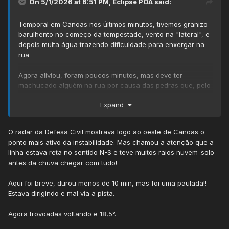
On 5/1/2026 at 6:51 PM,
Eclipse POA
said:
Temporal em Canoas nos últimos minutos, tivemos granizo
barulhento no começo da tempestade, vento na "lateral", e
depois muita água trazendo dificuldade para enxergar na
rua
Agora aliviou, foram poucos minutos, mas deve ter
machucado alguém na rua por causa das pedras que, pelo
barulho nas janelass,pareciam grandes
Expand
O radar da Defesa Civil mostrava logo ao oeste de Canoas o
ponto mais ativo da instabilidade. Mas chamou a atenção que a
linha estava reta no sentido N-S e teve muitos raios nuvem-solo
antes da chuva chegar com tudo!
Aqui foi breve, durou menos de 10 min, mas foi uma paulada!!
Estava dirigindo e mal via a pista.
Agora trovoadas voltando e 18,5°.