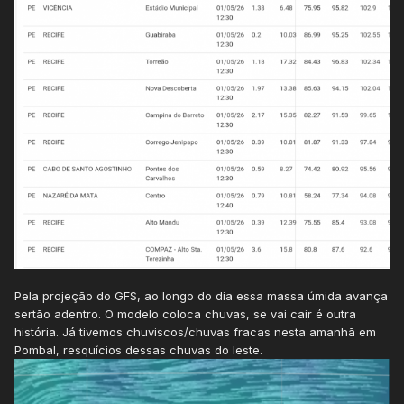
Pela projeção do GFS, ao longo do dia essa massa úmida avança
sertão adentro. O modelo coloca chuvas, se vai cair é outra
história. Já tivemos chuviscos/chuvas fracas nesta amanhã em
Pombal, resquícios dessas chuvas do leste.