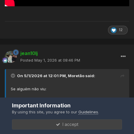
12
jean10lj
Posted
May 1, 2026 at 08:46 PM
On 5/1/2026 at 12:01 PM,
Moretão
said:
Se alguém não viu:
Important Information
By using this site, you agree to our
Guidelines
.
I accept