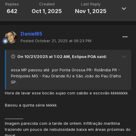
Replies
Created
Last Reply
642
Oct 1, 2025
Nov 1, 2025
Daniel85
Sigma Meteorologia
Posted
October 21, 2025 at 06:23 PM
O padrão de nebulosidade causado pela frente fria está
On 10/21/2025 at 1:02 AM,
Eclipse POA
said:
bem parecido com o de ontem e explica o frio atípico nessa
parte do país:
essa MP passou até por Ponta Grossa PR- Rolândia PR -
Pintópoles MG - Pau Grande RJ e São João do Pau D’alho
SP.
Hora de lavar esse bocão sujao com sabão e escovão kkkkkkkk
Baixou a quinta série kkkkk
__________
Imagem parecida com a tarde de ontem. Infiltração marítima
trazendo um pouco de nebulosidade baixa em áreas próximas do
litoral.