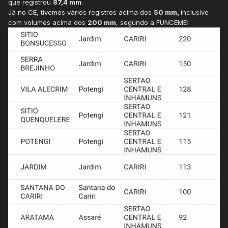
que registrou
87,4 mm
.
Já no CE, tivemos vários registros acima dos
50 mm,
inclusive
com volumes acima dos
200 mm
, segundo a FUNCEME: