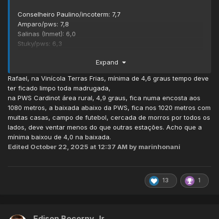
Conselheiro Paulino/incoterm: 7,7
Amparo/pws: 7,8
Salinas (Inmet): 6,0
Stuky/pws: 6,3
Expand
A pws do Centro saiu do ar infelizmente essa madrugada,
mas creio que deva ter dado na faixa dos 7 graus tb.
Rafael, na Vinícola Terras Frias, mínima de 4,6 graus tempo deve
ter ficado limpo toda madrugada,
na PWS Cardinot área rural, 4,9 graus, fica numa encosta aos
1080 metros, a baixada abaixo da PWS, fica nos 1020 metros com
muitas casas, campo de futebol, cercada de morros por todos os
lados, deve ventar menos do que outras estações. Acho que a
mínima baixou de 4,0 na baixada.
Edited
October 22, 2025 at 12:37 AM
by marinhonani
13
1
Edison Bocorny Jr