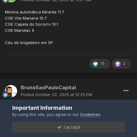
Mínima automática Mirante 11.7
CGE Vila Mariana 10.7
CGE Capela do Socorro 10.1
CGE Marsilac 9
Céu de brigadeiro em SP
15
2
BrunoSaoPauloCapital
Posted
October 22, 2025 at 12:25 PM
Aqui em São Paulo capital, estamos com um dia ensolarado e
Important Information
relativamente frio. Parece um dia de agosto, com muito sol, mas
By using this site, you agree to our
Guidelines
.
ainda no inverno. Estamos com 18 ºC agora (09:24), mas com
potencial de máxima do dia nos 23 ºC ou 24 ºC. Tarde será
I accept
extremamente confortável na sombra. Perfeita para um passeio