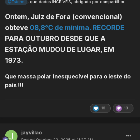
, que dados INCRÍVEIS, obrigado por compartilhar.
@Tstorm
Ontem, Juiz de Fora (convencional)
obteve
08,8°C de mínima. RECORDE
PARA OUTUBRO DESDE QUE A
ESTAÇÃO MUDOU DE LUGAR, EM
1973.
Que massa polar inesquecível para o leste do
país !!!
16
13
jayvillao
Posted
October 22, 2025 at 11:27 AM