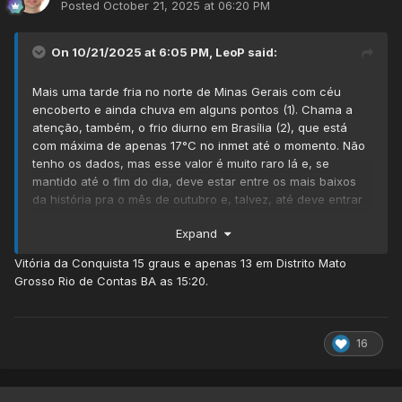
Posted
October 21, 2025 at 06:20 PM
On 10/21/2025 at 6:05 PM,
LeoP
said:
Mais uma tarde fria no norte de Minas Gerais com céu
encoberto e ainda chuva em alguns pontos (1). Chama a
atenção, também, o frio diurno em Brasília (2), que está
com máxima de apenas 17°C no inmet até o momento. Não
tenho os dados, mas esse valor é muito raro lá e, se
mantido até o fim do dia, deve estar entre os mais baixos
da história pra o mês de outubro e, talvez, até deve entrar
em algum ranking de menores máximas abolutas, para
Expand
todos os meses:
Vitória da Conquista 15 graus e apenas 13 em Distrito Mato
Grosso Rio de Contas BA as 15:20.
16