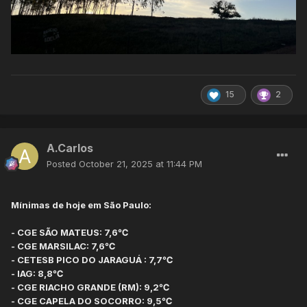
15
2
A.Carlos
Posted
October 21, 2025 at 11:44 PM
Mínimas de hoje em São Paulo:
- CGE SÃO MATEUS: 7,6℃
- CGE MARSILAC: 7,6℃
- CETESB PICO DO JARAGUÁ : 7,7℃
- IAG: 8,8℃
- CGE RIACHO GRANDE (RM): 9,2℃
- CGE CAPELA DO SOCORRO: 9,5℃