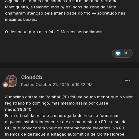
Algumas estações em cidades
do sul mineiro na Serra da
Mantiqueira, e também indo p/ os lados da zona da Mata,
chamaram atenção pela intensidade do frio — sobretudo nas
máximas baixas.
O destaque para mim foi JF. Marcas sensacionais.
14
CloudCb
Posted
October 21, 2025 at 10:32 PM
A máxima ontem em Pombal (PB) foi um pouco menor que o valor
registrado no domingo, mas mesmo assim por quase
nada:
38,8°C
.
Entre o final da noite e a madrugada de hoje se formaram
algumas instabilidades entre o extremo oeste da PB e o sul do
CE, que provocaram volumes extremamente elevados. Na PB
tivemos de destaque a estação automática de Monte Horebe,