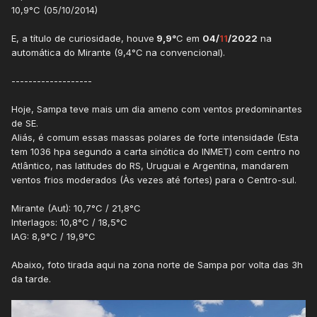
10,9°C (05/10/2014)
E, a título de curiosidade, houve
9,9°
C em
04/
11
/2022
na
automática do Mirante (9,4°C na convencional).
-------------------
Hoje, Sampa teve mais um dia ameno com ventos predominantes
de SE.
Aliás, é comum essas massas polares de forte intensidade (Esta
tem 1036 hpa segundo a carta sinótica do INMET) com centro no
Atlântico, nas latitudes do RS, Uruguai e Argentina, mandarem
ventos frios moderados (Às vezes até fortes) para o Centro-sul.
Mirante (Aut): 10,7°C / 21,8°C
Interlagos: 10,8°C / 18,5°C
IAG: 8,9°C / 19,9°C
Abaixo, foto tirada aqui na zona norte de Sampa por volta das 3h
da tarde.