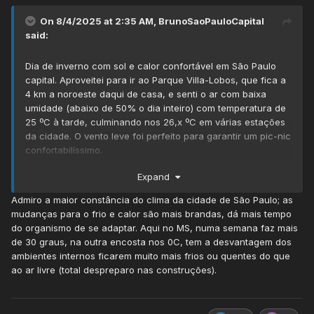
On 8/4/2025 at 2:35 AM,
BrunoSaoPauloCapital
said:
Dia de inverno com sol e calor confortável em São Paulo
capital. Aproveitei para ir ao Parque Villa-Lobos, que fica a
4 km a noroeste daqui de casa, e senti o ar com baixa
umidade (abaixo de 50% o dia inteiro) com temperatura de
25 ºC à tarde, culminando nos 26,x ºC em várias estações
da cidade. O vento leve foi perfeito para garantir um pic-nic
confortabilíssimo.
Para os próximos 3 dias, o Weather Channel mostra
Expand
temperaturas frescas, que me obrigarão a ir à aula de
blusa de frio (daquelas finas, de moletom) e ficar usando
Admiro a maior constância do clima da cidade de São Paulo; as
ela até o fim do dia na terça e na quarta.
mudanças para o frio e calor são mais brandas, dá mais tempo
do organismo de se adaptar. Aqui no MS, numa semana faz mais
Pelo menos amanhã dá pra ficar com roupas leves à tarde...
de 30 graus, na outra encosta nos 0C, tem a desvantagem dos
ambientes internos ficarem muito mais frios ou quentes do que
ao ar livre (total despreparo nas construções).