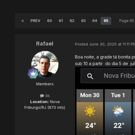
PREV
60
61
62
63
64
65
Page 65
Rafael
Posted
June 30, 2025 at 11:11 P
Boa noite, a grade tá bonita 
sub 10 a partir do dia 5 de ju
Members
4k
Location:
Nova
Friburgo/RJ (870 mts)