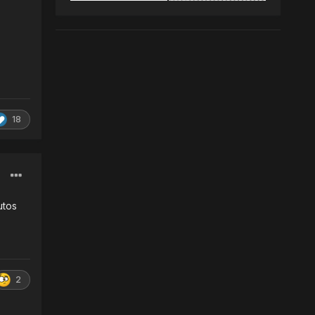
18
utos
2