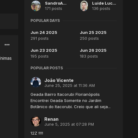
SandroAlex
Luide Luckmann
171 posts
136 posts
POPULAR DAYS
Jun 24 2025
Jun 25 2025
291 posts
250 posts
Jun 23 2025
Jun 26 2025
195 posts
183 posts
ínimas
POPULAR POSTS
João Vicente
June 25, 2025 at 11:36 AM
Geada Bairro Itacorubi Florianópolis
Encontrei Geada Somente no Jardim
Botãnico do Itacorubi. Creio que ali seja...
Renan
June 5, 2025 at 07:28 PM
12Z !!!!!