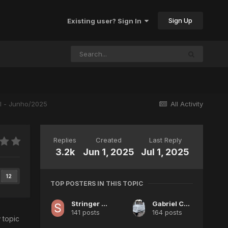
Sign Up
Existing user? Sign In
ul - Junho/2025
All Activity
Replies
Created
Last Reply
3.2k
Jun 1, 2025
Jul 1, 2025
12
TOP POSTERS IN THIS TOPIC
Stringer Elowen
Gabriel Cardoso
141 posts
164 posts
 topic