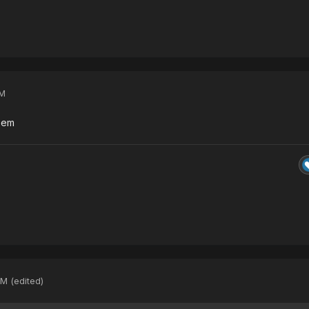
PM
bem
PM
(edited)