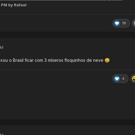
3 PM
by Rafael
18
PM
xou o Brasil ficar com 3 míseros floquinhos de neve
😅
4
PM