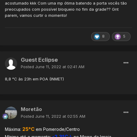
acostumado kkk Com uma mp ótima batendo a porta vocês tão
preocupados com possível bloqueio no fim da grade?? Gnt
parem, vamos curtir o momento!
8
5
Guest Eclipse
Posted
June 11, 2022 at 02:41 AM
8,8 °C às 23h em POA (INMET)
Moretão
Posted
June 11, 2022 at 02:55 AM
25°C
Máxima:
em Pomerode/Centro
-2,3°C↓
Mínima até o momento:
no Morro da Igreja