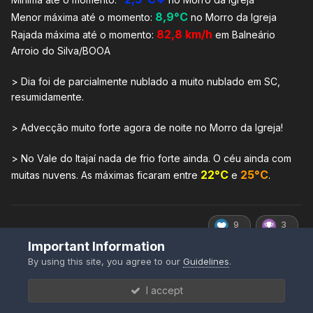
8,9°C
Menor máxima até o momento:
no Morro da Igreja
82,8 km/h
Rajada
máxima até o momento:
em Balneário
Arroio do Silva/BOOA
> Dia foi de parcialmente nublado a muito nublado em SC,
resumidamente.
> Advecção muito forte agora de noite no Morro da Igreja!
> No Vale do Itajaí nada de frio forte ainda. O céu ainda com
22°C
25°C
muitas nuvens. As máximas ficaram entre
e
.
9
3
Important Information
By using this site, you agree to our
Guidelines
.
Moretão
I accept
Posted
June 11, 2022 at 03:00 AM