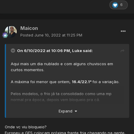
6
Maicon
Posted
June 10, 2022 at 11:25 PM
On 6/10/2022 at 10:06 PM,
Luke
said:
Aqui mais um dia nublado e com alguns chuviscos em
curtos momentos.
A máxima foi menor que ontem,
16.4/22.1°
foi a variação.
Pelos modelos, o frio já ta consolidado como uma mp
normal pra época, depois vem bloqueio pra cá.
Expand
As 12z de hoje apostam em uma mínima de:
7 pelo GFS
Onde vc viu bloqueio?
9 pelo EURO
Europeu e GFS colocam próxima frente fria chegando na gente,