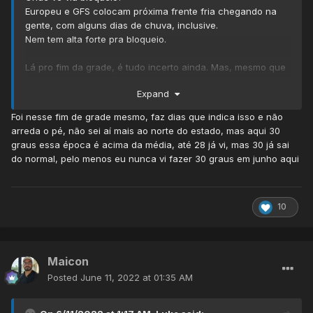
Europeu e GFS colocam próxima frente fria chegando na
gente, com alguns dias de chuva, inclusive.
Nem tem alta forte pra bloqueio.
Lá pro fim da grade, é tudo incerto ainda. Mas, mesmo que
haja bloqueio, os próximos 7 dias pelo menos serão abaixo
Expand
ou na média.
Foi nesse fim de grade mesmo, faz dias que indica isso e não
arreda o pé, não sei aí mais ao norte do estado, mas aqui 30
graus essa época é acima da média, até 28 já vi, mas 30 já sai
do normal, pelo menos eu nunca vi fazer 30 graus em junho aqui
10
Maicon
Posted
June 11, 2022 at 01:35 AM
Aproveita povo!