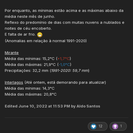
Por enquanto, as mínimas estão acima e as máximas abaixo da
média neste mês de junho.
Reflexo do predomínio de dias com muitas nuvens a nublados e
noites de céu encoberto.
E falta de ar frio.
(Anomalias em relação à normal 1991-2020)
Mirante
Média das mínimas: 15,2°C (
+1,7°C
)
Média das máximas: 21,9°C (
-1,0°C
)
Precipitações: 32,2 mm (
1
991-2020: 59,7 mm
)
Interlagos
(Até ontem, está demorando para atualizar)
Média das mínimas: 14,3°C
Média das máximas: 20,8°C
Edited
June 10, 2022 at 11:53 PM
by Aldo Santos
12
1