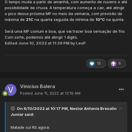
O tempo muda a partir de amanhã, com aumento de nuvens e até
possibilidade de chuva. A temperatura começa a cair, até atingir
o pico dessa próxima MP no meio da semana, com previsão de
máxima de
21C
na quarta seguida de mínima de
10°C
na quinta.
Será uma MP comum e boa, que vai trazer boa sensação de frio.
Com sorte, podemos até atingir 1 dígito.
Edited
June 10, 2022 at 11:39 PM
by LeoP
15
6
Vinícius Balera
Posted
June 11, 2022 at 12:19 AM
On 6/10/2022 at 10:17 PM,
Nestor Antonio Bresolin
Junior
said:
Matade sul RS agora: