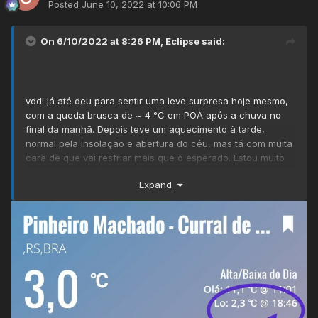
Posted
June 10, 2022 at 10:06 PM
On 6/10/2022 at 8:26 PM,
Eclipse
said:
vdd! já até deu para sentir uma leve surpresa hoje mesmo,
com a queda brusca de ~ 4 °C em POA após a chuva no
final da manhã. Depois teve um aquecimento à tarde,
normal pela insolação e abertura do céu, mas tá com muita
cara de que vai resfriar mais que o esperado. Estou muito
curioso pelas próximas mínimas!
Expand
Dados INMET: após a máxima de 16,2 °C no final da manhã,
choveu fraco e teve queda até 12,4 °C, depois subimos a
16,0 °C e às 16h já tínhamos 14,4 °C. Vem surpresa boa
acho!