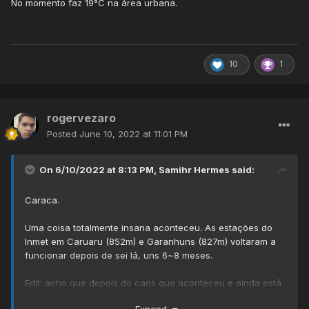
No momento faz 19°C na área urbana.
10
1
rogervezaro
Posted
June 10, 2022 at 11:01 PM
On 6/10/2022 at 8:13 PM,
Samihr Hermes
said:
Caraca.
Uma coisa totalmente insana aconteceu. As estações do
Inmet em Caruaru (852m) e Garanhuns (827m) voltaram a
funcionar depois de sei lá, uns 6~8 meses.
Edit: acho que depois do caos que aconteceu e ainda está
sendo superado em Pernambuco por causa das chuvas,
Expand