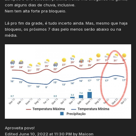
8 pelo CANADENSE
com alguns dias de chuva, inclusive.
Nem tem alta forte pra bloqueio.
RESUMINDO... entraram num consenso e é isso e acabou, o
que vier abaixo disso é lucro rsrs.
Lá pro fim da grade, é tudo incerto ainda. Mas, mesmo que haja
bloqueio, os próximos 7 dias pelo menos serão abaixo ou na
média.
Aproveita povo!
Edited
June 10, 2022 at 11:30 PM
by Maicon