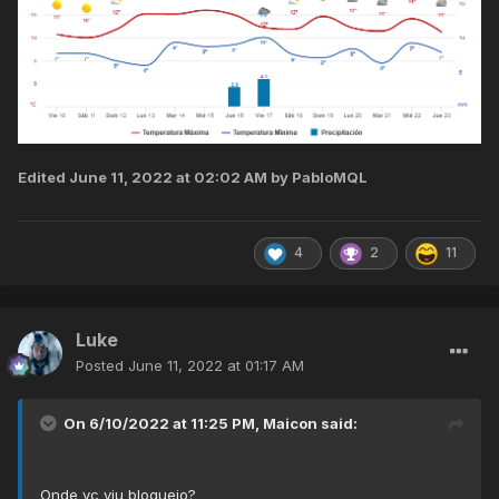
Edited
June 11, 2022 at 02:02 AM
by PabloMQL
4
2
11
Luke
Posted
June 11, 2022 at 01:17 AM
On 6/10/2022 at 11:25 PM,
Maicon
said:
Onde vc viu bloqueio?