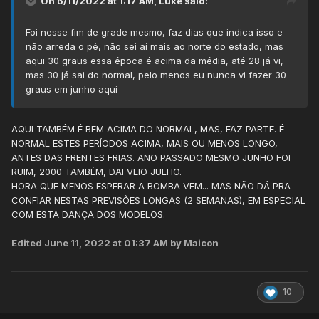
On 6/11/2022 at 1:17 AM,
Luke
said:
Foi nesse fim de grade mesmo, faz dias que indica isso e
não arreda o pé, não sei aí mais ao norte do estado, mas
aqui 30 graus essa época é acima da média, até 28 já vi,
mas 30 já sai do normal, pelo menos eu nunca vi fazer 30
graus em junho aqui
AQUI TAMBÉM É BEM ACIMA DO NORMAL, MAS, FAZ PARTE. É
NORMAL ESTES PERÍODOS ACIMA, MAIS OU MENOS LONGO,
ANTES DAS FRENTES FRIAS. ANO PASSADO MESMO JUNHO FOI
RUIM, 2000 TAMBÉM, DAI VEIO JULHO.
HORA QUE MENOS ESPERAR A BOMBA VEM... MAS NÃO DÁ PRA
CONFIAR NESTAS PREVISÕES LONGAS (2 SEMANAS), EM ESPECIAL
COM ESTA DANÇA DOS MODELOS.
Edited
June 11, 2022 at 01:37 AM
by Maicon
10